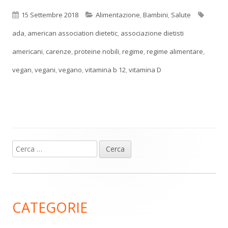
Pubblicato
Categorie
Tag
15 Settembre 2018
Alimentazione
,
Bambini
,
Salute
ada
,
american association dietetic
,
associazione dietisti
americani
,
carenze
,
proteine nobili
,
regime
,
regime alimentare
,
vegan
,
vegani
,
vegano
,
vitamina b 12
,
vitamina D
Ricerca
Barra
per:
laterale
principale
CATEGORIE