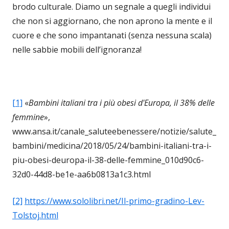
brodo culturale. Diamo un segnale a quegli individui
che non si aggiornano, che non aprono la mente e il
cuore e che sono impantanati (senza nessuna scala)
nelle sabbie mobili dell’ignoranza!
[1]
«
Bambini italiani tra i più obesi d'Europa, il 38% delle
femmine
»,
www.ansa.it/canale_saluteebenessere/notizie/salute_
bambini/medicina/2018/05/24/bambini-italiani-tra-i-
piu-obesi-deuropa-il-38-delle-femmine_010d90c6-
32d0-44d8-be1e-aa6b0813a1c3.html
[2]
https://www.sololibri.net/Il-primo-gradino-Lev-
Tolstoj.html