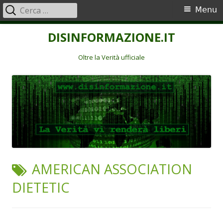
Ricerca
Menu
Menu
per:
principale
Vai
DISINFORMAZIONE.IT
al
contenuto
Oltre la Verità ufficiale
TAG:
AMERICAN ASSOCIATION
DIETETIC