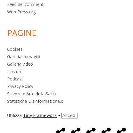
Feed dei commenti
WordPress.org
PAGINE
Cookies
Galleria immagini
Galleria video
Link utili
Podcast
Privacy Policy
Scienza e Arte della Salute
Statistiche Disinformazione.it
Utilizza
Tiny Framework
•
Accedi
Home
Alimentazione
Ambiente
Bambini
Bio
Menù