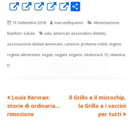
C
Apre
Apre
Apre
Apre
Apre
o
in
in
in
in
in
n
una
una
una
una
una
Pubblicato
Autore
Categorie
15 Settembre 2018
marceellopamio
Alimentazione
,
di
nuova
nuova
nuova
nuova
nuova
Tag
Bambini
,
Salute
ada
,
american association dietetic
,
vi
finestra
finestra
finestra
finestra
finestra
associazione dietisti americani
,
carenze
,
proteine nobili
,
regime
,
di
regime alimentare
,
vegan
,
vegani
,
vegano
,
vitamina b 12
,
vitamina
D
Precedente
Nuovo
Louis Kervran:
Il Grillo e il microchip,
Navigazione
articolo:
articolo:
storie di ordinaria…
la Grillo e i vaccini
articoli
rimozione
per tutti