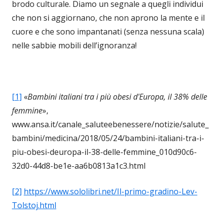
brodo culturale. Diamo un segnale a quegli individui
che non si aggiornano, che non aprono la mente e il
cuore e che sono impantanati (senza nessuna scala)
nelle sabbie mobili dell’ignoranza!
[1]
«
Bambini italiani tra i più obesi d'Europa, il 38% delle
femmine
»,
www.ansa.it/canale_saluteebenessere/notizie/salute_
bambini/medicina/2018/05/24/bambini-italiani-tra-i-
piu-obesi-deuropa-il-38-delle-femmine_010d90c6-
32d0-44d8-be1e-aa6b0813a1c3.html
[2]
https://www.sololibri.net/Il-primo-gradino-Lev-
Tolstoj.html