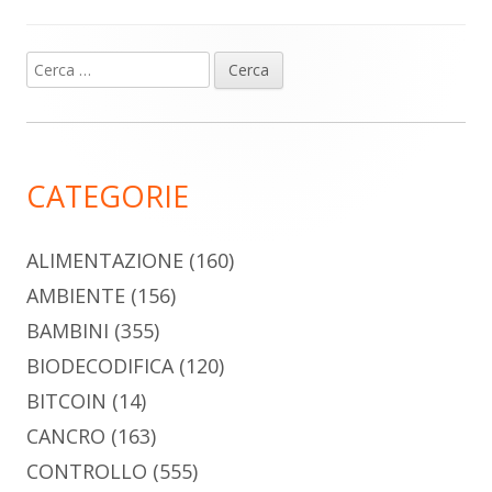
Ricerca
Barra
per:
laterale
principale
CATEGORIE
ALIMENTAZIONE
(160)
AMBIENTE
(156)
BAMBINI
(355)
BIODECODIFICA
(120)
BITCOIN
(14)
CANCRO
(163)
CONTROLLO
(555)