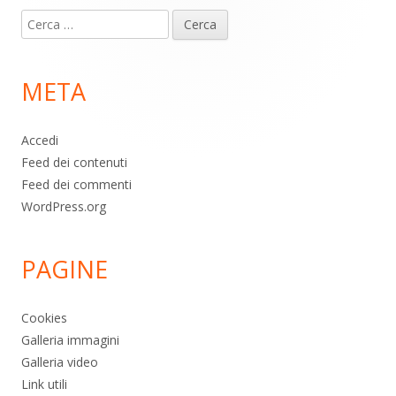
Ricerca
piè
per:
di
META
pagina
Accedi
Feed dei contenuti
Feed dei commenti
WordPress.org
PAGINE
Cookies
Galleria immagini
Galleria video
Link utili