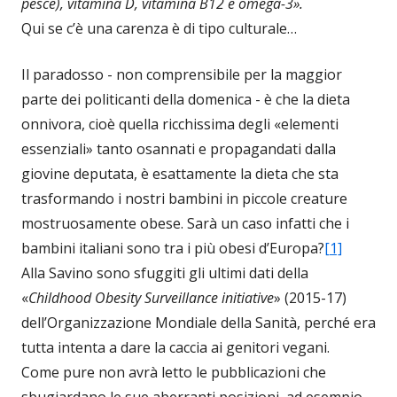
pesce), vitamina D, vitamina B12 e omega-3».
Qui se c’è una carenza è di tipo culturale…
Il paradosso - non comprensibile per la maggior
parte dei politicanti della domenica - è che la dieta
onnivora, cioè quella ricchissima degli «elementi
essenziali» tanto osannati e propagandati dalla
giovine deputata, è esattamente la dieta che sta
trasformando i nostri bambini in piccole creature
mostruosamente obese. Sarà un caso infatti che i
bambini italiani sono tra i più obesi d’Europa?
[1]
Alla Savino sono sfuggiti gli ultimi dati della
«
Childhood Obesity Surveillance initiative
» (2015-17)
dell’Organizzazione Mondiale della Sanità, perché era
tutta intenta a dare la caccia ai genitori vegani.
Come pure non avrà letto le pubblicazioni che
sbugiardano le sue aberranti posizioni, ad esempio