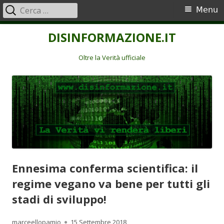
Ricerca
Menu
Menu
per:
principale
Vai
DISINFORMAZIONE.IT
al
contenuto
Oltre la Verità ufficiale
Ennesima conferma scientifica: il
regime vegano va bene per tutti gli
stadi di sviluppo!
Autore
Pubblicato
marceellopamio
15 Settembre 2018