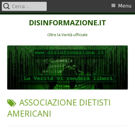
Ricerca
Menu
Menu
per:
principale
Vai
DISINFORMAZIONE.IT
al
contenuto
Oltre la Verità ufficiale
TAG:
ASSOCIAZIONE DIETISTI
AMERICANI