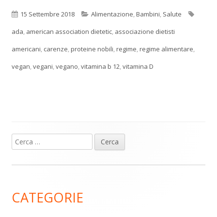
Pubblicato
Categorie
Tag
15 Settembre 2018
Alimentazione
,
Bambini
,
Salute
ada
,
american association dietetic
,
associazione dietisti
americani
,
carenze
,
proteine nobili
,
regime
,
regime alimentare
,
vegan
,
vegani
,
vegano
,
vitamina b 12
,
vitamina D
Ricerca
Barra
per:
laterale
principale
CATEGORIE