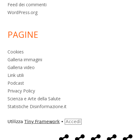
Feed dei commenti
WordPress.org
PAGINE
Cookies
Galleria immagini
Galleria video
Link utili
Podcast
Privacy Policy
Scienza e Arte della Salute
Statistiche Disinformazione.it
Utilizza
Tiny Framework
•
Accedi
Home
Alimentazione
Ambiente
Bambini
Bio
Menù