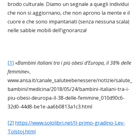
brodo culturale. Diamo un segnale a quegli individui
che non si aggiornano, che non aprono la mente e il
cuore e che sono impantanati (senza nessuna scala)
nelle sabbie mobili dell’ignoranza!
[1]
«
Bambini italiani tra i più obesi d'Europa, il 38% delle
femmine
»,
www.ansa.it/canale_saluteebenessere/notizie/salute_
bambini/medicina/2018/05/24/bambini-italiani-tra-i-
piu-obesi-deuropa-il-38-delle-femmine_010d90c6-
32d0-44d8-be1e-aa6b0813a1c3.html
[2]
https://www.sololibri.net/Il-primo-gradino-Lev-
Tolstoj.html