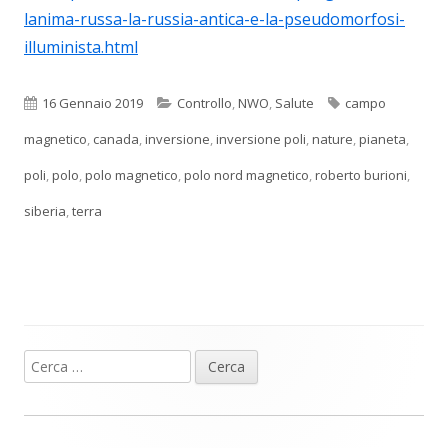
lanima-russa-la-russia-antica-e-la-pseudomorfosi-
illuminista.html
Pubblicato
Categorie
Tag
16 Gennaio 2019
Controllo
,
NWO
,
Salute
campo
magnetico
,
canada
,
inversione
,
inversione poli
,
nature
,
pianeta
,
poli
,
polo
,
polo magnetico
,
polo nord magnetico
,
roberto burioni
,
siberia
,
terra
Ricerca
Barra
per:
laterale