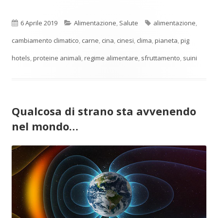
Pubblicato
Categorie
Tag
6 Aprile 2019
Alimentazione
,
Salute
alimentazione
,
cambiamento climatico
,
carne
,
cina
,
cinesi
,
clima
,
pianeta
,
pig
hotels
,
proteine animali
,
regime alimentare
,
sfruttamento
,
suini
Qualcosa di strano sta avvenendo
nel mondo…