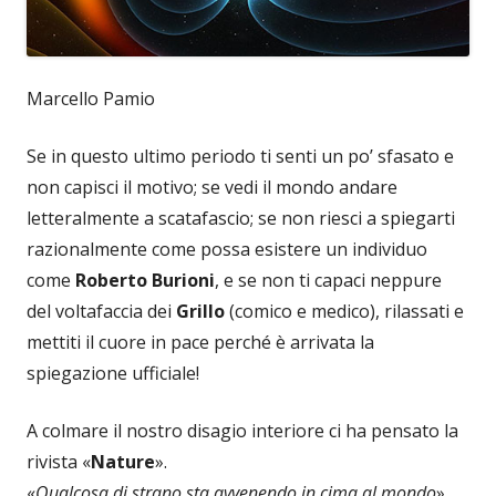
Marcello Pamio
Se in questo ultimo periodo ti senti un po’ sfasato e
non capisci il motivo; se vedi il mondo andare
letteralmente a scatafascio; se non riesci a spiegarti
razionalmente come possa esistere un individuo
come
Roberto Burioni
, e se non ti capaci neppure
del voltafaccia dei
Grillo
(comico e medico), rilassati e
mettiti il cuore in pace perché è arrivata la
spiegazione ufficiale!
A colmare il nostro disagio interiore ci ha pensato la
rivista «
Nature
».
«
Qualcosa di strano sta avvenendo in cima al mondo
»