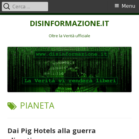
Ricerca
Menu
Menu
per:
principale
Vai
DISINFORMAZIONE.IT
al
contenuto
Oltre la Verità ufficiale
TAG:
PIANETA
Dai Pig Hotels alla guerra