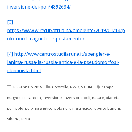
inversione-dei-poli/4892634/
[3]
https://www.wired.it/attualita/ambiente/2019/01/14/p
olo-nord-magnetico-spostamento/
[4]
http://www.centrostudilaruna.it/spengler-e-
lanima-russa-la-russia-antica-e-la-pseudomorfosi-
illuminista.html
Pubblicato
Categorie
Tag
16 Gennaio 2019
Controllo
,
NWO
,
Salute
campo
magnetico
,
canada
,
inversione
,
inversione poli
,
nature
,
pianeta
,
poli
,
polo
,
polo magnetico
,
polo nord magnetico
,
roberto burioni
,
siberia
,
terra