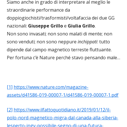
Siamo anche in grado di interpretare al meglio le
straordinarie performance da
doppiogiochisti/trasformisti/voltafaccia dei due GG
nazionali:
Giuseppe Grillo
e
Giulia Grillo
.
Non sono invasati; non sono malati di mente; non
sono venduti; non sono neppure
inchippati
: tutto
dipende dal campo magnetico terreste fluttuante.
Per fortuna c’è Nature perché stavo pensando male…
[1]
https://www.nature.com/magazine-
assets/d41586-019-00007-1/d41586-019-00007-1.pdf
[2]
https://www.ilfattoquotidiano.it/2019/01/12/il-
polo-nord-magnetico-migra-dal-canada-alla-siberia-
lesperto-ingv-possibile-segno-di-una-futura-