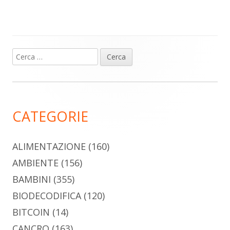
Ricerca
Barra
per:
laterale
principale
CATEGORIE
ALIMENTAZIONE
(160)
AMBIENTE
(156)
BAMBINI
(355)
BIODECODIFICA
(120)
BITCOIN
(14)
CANCRO
(163)