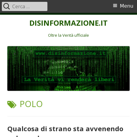
Ricerca
Menu
Menu
per:
principale
Vai
DISINFORMAZIONE.IT
al
contenuto
Oltre la Verità ufficiale
TAG:
POLO
Qualcosa di strano sta avvenendo