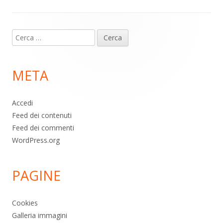
Contenuto
Ricerca
piè
per:
di
META
pagina
Accedi
Feed dei contenuti
Feed dei commenti
WordPress.org
PAGINE
Cookies
Galleria immagini