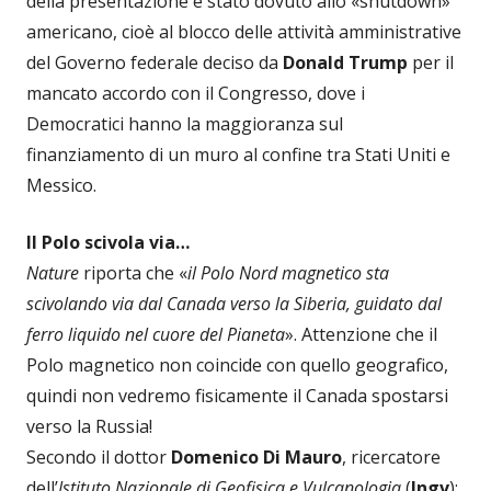
della presentazione è stato dovuto allo «shutdown»
americano, cioè al blocco delle attività amministrative
del Governo federale deciso da
Donald Trump
per il
mancato accordo con il Congresso, dove i
Democratici hanno la maggioranza sul
finanziamento di un muro al confine tra Stati Uniti e
Messico.
Il Polo scivola via…
Nature
riporta che «
il Polo Nord magnetico
sta
scivolando via dal Canada verso la Siberia, guidato dal
ferro liquido nel cuore del Pianeta
». Attenzione che il
Polo magnetico non coincide con quello geografico,
quindi non vedremo fisicamente il Canada spostarsi
verso la Russia!
Secondo il dottor
Domenico Di Mauro
, ricercatore
dell’
Istituto Nazionale di Geofisica e Vulcanologia
(
Ingv
):