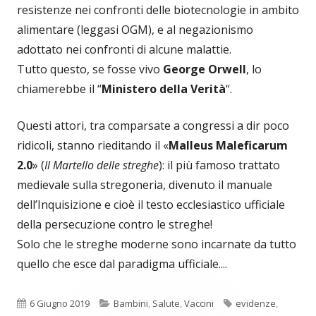
resistenze nei confronti delle biotecnologie in ambito
alimentare (leggasi OGM), e al negazionismo
adottato nei confronti di alcune malattie.
Tutto questo, se fosse vivo
George Orwell
, lo
chiamerebbe il “
Ministero della Verità
“.
Questi attori, tra comparsate a congressi a dir poco
ridicoli, stanno rieditando il «
Malleus Maleficarum
2.0
» (
Il Martello delle streghe
): il più famoso trattato
medievale sulla stregoneria, divenuto il manuale
dell’Inquisizione e cioè il testo ecclesiastico ufficiale
della persecuzione contro le streghe!
Solo che le streghe moderne sono incarnate da tutto
quello che esce dal paradigma ufficiale....
Pubblicato
Categorie
Tag
6 Giugno 2019
Bambini
,
Salute
,
Vaccini
evidenze
,