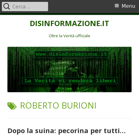
Ricerca
Menu
Menu
per:
principale
Vai
DISINFORMAZIONE.IT
al
contenuto
Oltre la Verità ufficiale
TAG:
ROBERTO BURIONI
Dopo la suina: pecorina per tutti…