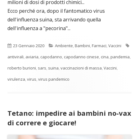
milioni di dosi di prodotti chimici...
Ecco perché ora, dopo il fantomatico virus
dell'influenza suina, sta arrivando quella
dell'influenza a "pecorina"...
Pubblicato
Categorie
Tag
23 Gennaio 2020
Ambiente
,
Bambini
,
Farmaci
,
Vaccini
antivirali
,
aviaria
,
capodanno
,
capodanno cinese
,
cina
,
pandemia
,
roberto burioni
,
sars
,
suina
,
vaccinazioni di massa
,
Vaccini
,
virulenza
,
virus
,
virus pandemico
Tetano: impedire ai bambini no-vax
di correre e giocare!