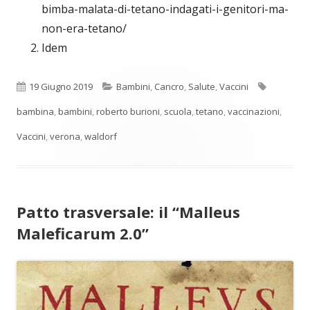
bimba-malata-di-tetano-indagati-i-genitori-ma-
non-era-tetano/
Idem
Pubblicato
Categorie
Tag
19 Giugno 2019
Bambini
,
Cancro
,
Salute
,
Vaccini
bambina
,
bambini
,
roberto burioni
,
scuola
,
tetano
,
vaccinazioni
,
Vaccini
,
verona
,
waldorf
Patto trasversale: il “Malleus
Maleficarum 2.0”