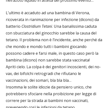
nell’azoto liquido in attesa del prossimo evento…
L’ultimo è accaduto ad una bambina di Verona,
ricoverata in rianimazione per infezione (dicono) da
batterio
Clostridium Tetani
. Una banalissima caduta
con sbucciatura del ginocchio sarebbe la causa del
tetano. Il problema non è l’incidente, anche perché da
che mondo e mondo tutti i bambini giocando
possono cadere e farsi male, in questo caso però la
bambina (dicono) non sarebbe stata vaccinata!
Apriti cielo. La colpa è dei genitori incoscienti, dei no-
vax, dei bifolchi retrogradi che rifiutano le
vaccinazioni, dei somari, bla bla bla…
Insomma le solite idiozie da pensiero unico, che
potrebbero sfociare nella proibizione per legge di
correre per la strada ai bambini non vaccinati,
prevenendo così le infezioni da tetano.