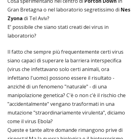
Cosa sperimentano nel centro di
Porton Down
in
Gran Bretagna o nel laboratorio segretissimo di
Nes
Zyona
di Tel Aviv?
E’ possibile che siano stati creati dei virus in
laboratorio?
Il fatto che sempre più frequentemente certi virus
siano capaci di superare la barriera interspecifica
(virus che infettavano solo certi animali, ora
infettano l'uomo) possono essere il risultato -
anziché di un fenomeno "naturale" - di una
manipolazione genetica? C'è o non c'è il rischio che
"accidentalmente" vengano trasformati in una
mutazione "straordinariamente virulenta", diciamo
come il virus Ebola?
Queste e tante altre domande rimangono prive di
risposta! Ma la guerra biologica e il bioterrorismo