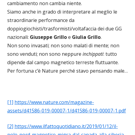
cambiamento non cambia niente.
Siamo anche in grado di interpretare al meglio le
straordinarie performance da
doppiogiochisti/trasformisti/voltafaccia dei due GG
nazionali:
Giuseppe Grillo
e
Giulia Grillo
.
Non sono invasati; non sono malati di mente; non
sono venduti; non sono neppure
inchippati
: tutto
dipende dal campo magnetico terreste fluttuante.
Per fortuna c’è Nature perché stavo pensando male…
[1]
https://www.nature.com/magazine-
assets/d41586-019-00007-1/d41586-019-00007-1.pdf
[2]
https://www.ilfattoquotidiano.it/2019/01/12/il-
polo-nord-magnetico-migra-dal-canada-alla-siberia-