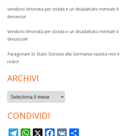
Vendono limonata per strada e un disadattato mentale li
denuncia!
Vendono limonata per strada e un disadattato mentale li
denuncia!!!
Paragonare lo Stato Sionista alla Germania nazista non è
reato!
ARCHIVI
Archivi
CONDIVIDI
T
W
X
F
V
C