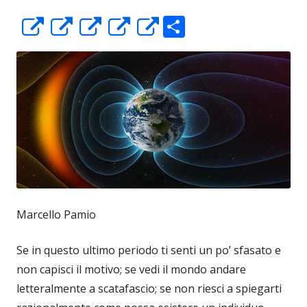
C
Apre
Apre
Apre
Apre
Apre
o
in
in
in
in
in
n
una
una
una
una
una
di
nuova
nuova
nuova
nuova
nuova
vi
finestra
finestra
finestra
finestra
finestra
di
Marcello Pamio
Se in questo ultimo periodo ti senti un po’ sfasato e
non capisci il motivo; se vedi il mondo andare
letteralmente a scatafascio; se non riesci a spiegarti