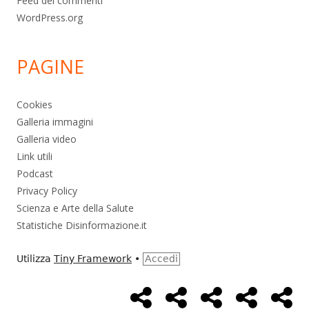
Feed dei commenti
WordPress.org
PAGINE
Cookies
Galleria immagini
Galleria video
Link utili
Podcast
Privacy Policy
Scienza e Arte della Salute
Statistiche Disinformazione.it
Utilizza
Tiny Framework
•
Accedi
Home
Alimentazione
Ambiente
Bambini
Bio
Menù
Page