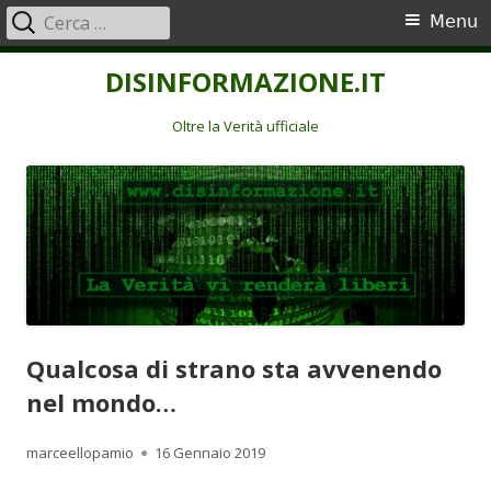
Ricerca
Menu
Menu
per:
principale
Vai
DISINFORMAZIONE.IT
al
contenuto
Oltre la Verità ufficiale
Qualcosa di strano sta avvenendo
nel mondo…
Autore
Pubblicato
marceellopamio
16 Gennaio 2019