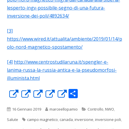
lesperto-ingv-possibile-segno-di-una-futura-
inversione-dei-poli/4892634/
[3]
https://www.wired.it/attualita/ambiente/2019/01/14/p
olo-nord-magnetico-spostamento/
[4]
http://www.centrostudilaruna.it/spengler-e-
lanima-russa-la-russia-antica-e-la-pseudomorfosi-
illuminista.html
C
Apre
Apre
Apre
Apre
Apre
o
in
in
in
in
in
n
una
una
una
una
una
Pubblicato
Autore
Categorie
16 Gennaio 2019
marceellopamio
Controllo
,
NWO
,
di
nuova
nuova
nuova
nuova
nuova
Tag
Salute
campo magnetico
,
canada
,
inversione
,
inversione poli
,