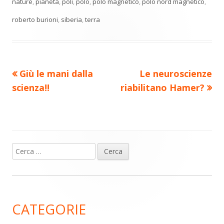
vi
finestra
finestra
finestra
finestra
finestra
nature
,
pianeta
,
poli
,
polo
,
polo magnetico
,
polo nord magnetico
,
di
roberto burioni
,
siberia
,
terra
Precedente
Nuovo
Giù le mani dalla
Le neuroscienze
Navigazione
articolo:
articolo:
scienza!!
riabilitano Hamer?
articoli
Ricerca
Barra
per:
laterale
principale
CATEGORIE