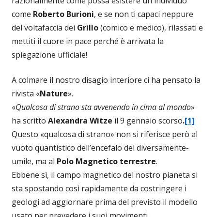
razionalmente come possa esistere un individuo
come
Roberto Burioni
, e se non ti capaci neppure
del voltafaccia dei
Grillo
(comico e medico), rilassati e
mettiti il cuore in pace perché è arrivata la
spiegazione ufficiale!
A colmare il nostro disagio interiore ci ha pensato la
rivista «
Nature
».
«
Qualcosa di strano sta avvenendo in cima al mondo
»
ha scritto
Alexandra Witze
il 9 gennaio scorso
.
[1]
Questo «qualcosa di strano» non si riferisce però al
vuoto quantistico dell’encefalo del diversamente-
umile, ma al
Polo Magnetico terrestre
.
Ebbene sì, il campo magnetico del nostro pianeta si
sta spostando così rapidamente da costringere i
geologi ad aggiornare prima del previsto il modello
usato per prevedere i suoi movimenti.