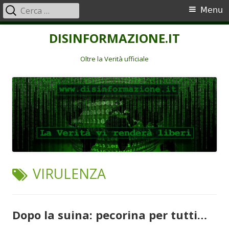
Ricerca
Menu
Menu
per:
principale
Vai
DISINFORMAZIONE.IT
al
contenuto
Oltre la Verità ufficiale
TAG:
VIRULENZA
Dopo la suina: pecorina per tutti…