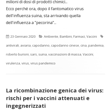
milioni di dosi di prodotti chimici...
Ecco perché ora, dopo il fantomatico virus
dell'influenza suina, sta arrivando quella
dell'influenza a "pecorina"...
Pubblicato
Categorie
Tag
23 Gennaio 2020
Ambiente
,
Bambini
,
Farmaci
,
Vaccini
antivirali
,
aviaria
,
capodanno
,
capodanno cinese
,
cina
,
pandemia
,
roberto burioni
,
sars
,
suina
,
vaccinazioni di massa
,
Vaccini
,
virulenza
,
virus
,
virus pandemico
La ricombinazione genica dei virus:
rischi per i vaccini attenuati e
ingegnerizzati