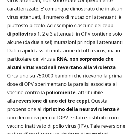
virus attenuati, non sono state completamente
caratterizzate. E’ comunque dimostrato che in alcuni
virus attenuati, il numero di mutazioni attenuanti è
piuttosto piccolo. Ad esempio ciascuno dei ceppi
di
poliovirus
1, 2 e 3 attenuati in OPV contiene solo
alcune (da due a sei) mutazioni principali attenuanti.
Dati i rapidi tassi di mutazione di tutti i virus, ma in
particolare dei virus a
RNA
,
non sorprende che
alcuni virus vaccinali revertano alla virulenza
.
Circa uno su 750.000 bambini che ricevono la prima
dose di OPV sperimentano la paralisi associata al
vaccino contro la
poliomielite
, attribuibile
alla
reversione di uno dei tre ceppi
. Questa
propensione al
ripristino della neurovirulenza
è
uno dei motivi per cui l’OPV è stato sostituito con il
vaccino inattivato di polio virus (IPV). Tale reversione