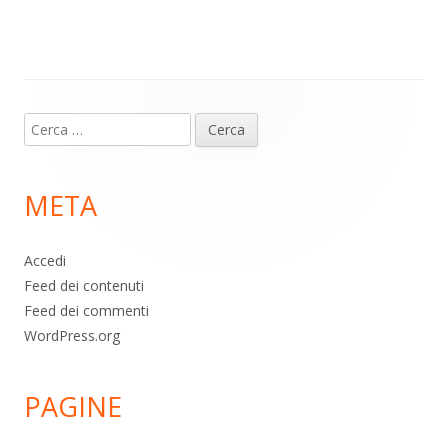
m
p
o
di
p
k
Contenuto
Ricerca
piè
per:
di
META
pagina
Accedi
Feed dei contenuti
Feed dei commenti
WordPress.org
PAGINE