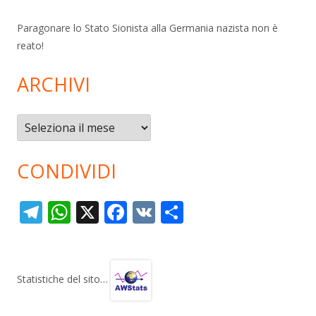
Paragonare lo Stato Sionista alla Germania nazista non è
reato!
ARCHIVI
Archivi
CONDIVIDI
T
W
X
F
V
C
el
h
ac
K
o
e
at
e
n
gr
s
b
di
Statistiche del sito…
a
A
o
vi