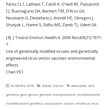
Parks CL1, Latham T, Cahill A, O’neill RE, Passarotti
CJ, Buonagurio DA, Bechert TM, D’Arco GA,
Neumann G, Destefano J, Arendt HE, Obregon J,
Shutyak L, Hamm S, Sidhu MS, Zamb TJ, Udem SA.
[4] J Toxicol Environ Health A. 2006 Nov;69(21):1971-
7.
Use of genetically modified viruses and genetically
engineered virus-vector vaccines: environmental
effects.
Chan VS1.
Pubblicato
Categorie
Tag
26 Ottobre 2018
Salute
,
Vaccini
attenutato
,
dna
,
genetica
,
geni
,
genica
,
genoma
,
manipolazione
,
ricombinazione
,
ricombinazione genetica
,
vaccinazioni
,
Vaccini
,
virulenza
,
virus
,