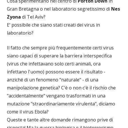
Cosa sperimentano nel centro di
Porton Down
in
Gran Bretagna o nel laboratorio segretissimo di
Nes
Zyona
di Tel Aviv?
E’ possibile che siano stati creati dei virus in
laboratorio?
Il fatto che sempre più frequentemente certi virus
siano capaci di superare la barriera interspecifica
(virus che infettavano solo certi animali, ora
infettano l'uomo) possono essere il risultato -
anziché di un fenomeno "naturale" - di una
manipolazione genetica? C'è o non c'è il rischio che
"accidentalmente" vengano trasformati in una
mutazione "straordinariamente virulenta", diciamo
come il virus Ebola?
Queste e tante altre domande rimangono prive di
risposta! Ma la guerra biologica e il bioterrorismo