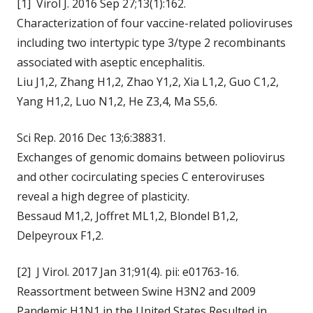
[1] Virol J. 2016 Sep 27;13(1):162.
Characterization of four vaccine-related polioviruses
including two intertypic type 3/type 2 recombinants
associated with aseptic encephalitis.
Liu J1,2, Zhang H1,2, Zhao Y1,2, Xia L1,2, Guo C1,2,
Yang H1,2, Luo N1,2, He Z3,4, Ma S5,6.
Sci Rep. 2016 Dec 13;6:38831.
Exchanges of genomic domains between poliovirus
and other cocirculating species C enteroviruses
reveal a high degree of plasticity.
Bessaud M1,2, Joffret ML1,2, Blondel B1,2,
Delpeyroux F1,2.
[2] J Virol. 2017 Jan 31;91(4). pii: e01763-16.
Reassortment between Swine H3N2 and 2009
Pandemic H1N1 in the United States Resulted in