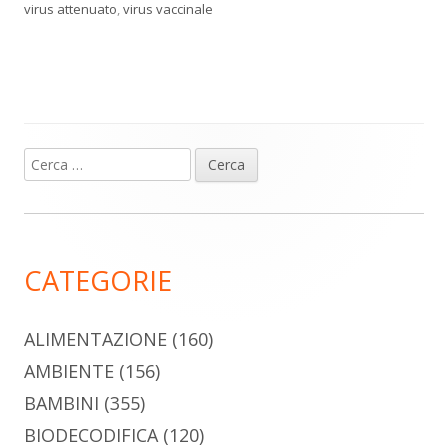
virus attenuato
,
virus vaccinale
Ricerca
Barra
per:
laterale
principale
CATEGORIE
ALIMENTAZIONE
(160)
AMBIENTE
(156)
BAMBINI
(355)
BIODECODIFICA
(120)