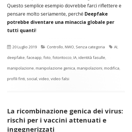
Questo semplice esempio dovrebbe farci riflettere e
pensare molto seriamente, perché
Deepfake
potrebbe diventare una minaccia globale per
tutti quanti
!
Pubblicato
Categorie
Tag
20 Luglio 2019
Controllo
,
NWO
,
Senza categoria
AI
,
deepfake
,
faceapp
,
foto
,
fotoritocco
,
IA
,
identità fasulle
,
manipolazione
,
manipolazione genica
,
manipolazioni
,
modifica
,
profili finti
,
social
,
video
,
video falsi
La ricombinazione genica dei virus:
rischi per i vaccini attenuati e
ingegnerizzati