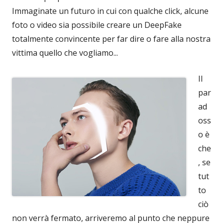
Immaginate un futuro in cui con qualche click, alcune
foto o video sia possibile creare un DeepFake
totalmente convincente per far dire o fare alla nostra
vittima quello che vogliamo...
Il
par
ad
oss
o è
che
, se
tut
to
ciò
non verrà fermato, arriveremo al punto che neppure