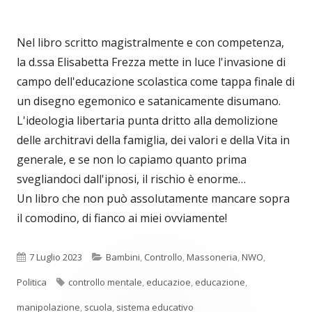
Nel libro scritto magistralmente e con competenza,
la d.ssa Elisabetta Frezza mette in luce l'invasione di
campo dell'educazione scolastica come tappa finale di
un disegno egemonico e satanicamente disumano.
L'ideologia libertaria punta dritto alla demolizione
delle architravi della famiglia, dei valori e della Vita in
generale, e se non lo capiamo quanto prima
svegliandoci dall'ipnosi, il rischio è enorme…
Un libro che non può assolutamente mancare sopra
il comodino, di fianco ai miei ovviamente!
Pubblicato
Categorie
7 Luglio 2023
Bambini
,
Controllo
,
Massoneria
,
NWO
,
Tag
Politica
controllo mentale
,
educazioe
,
educazione
,
manipolazione
,
scuola
,
sistema educativo