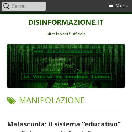
Ricerca
Menu
Menu
per:
principale
Vai
DISINFORMAZIONE.IT
al
contenuto
Oltre la Verità ufficiale
TAG:
MANIPOLAZIONE
Malascuola: il sistema “educativo”