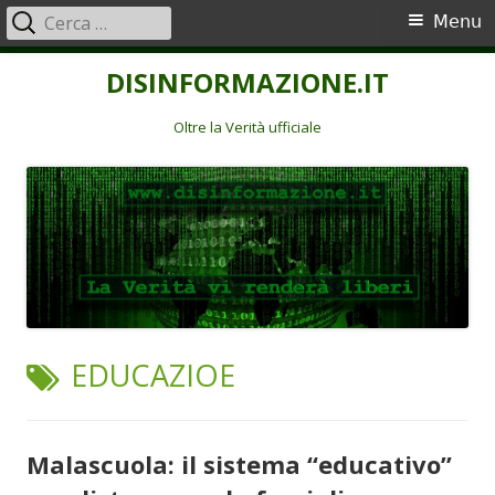
Ricerca
Menu
Menu
per:
principale
Vai
DISINFORMAZIONE.IT
al
contenuto
Oltre la Verità ufficiale
TAG:
EDUCAZIOE
Malascuola: il sistema “educativo”