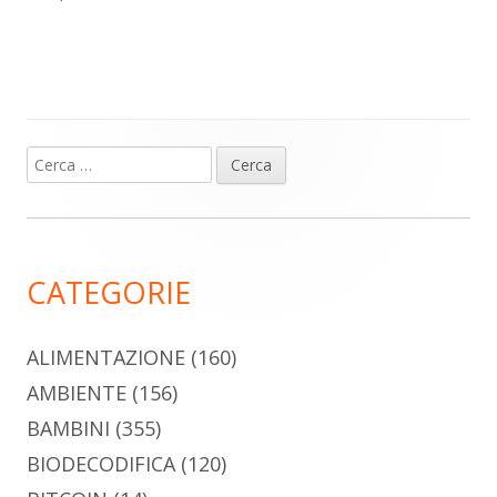
Ricerca
Barra
per:
laterale
principale
CATEGORIE
ALIMENTAZIONE
(160)
AMBIENTE
(156)
BAMBINI
(355)
BIODECODIFICA
(120)