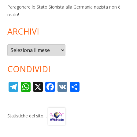
Paragonare lo Stato Sionista alla Germania nazista non è
reato!
ARCHIVI
Archivi
CONDIVIDI
T
W
X
F
V
C
el
h
ac
K
o
e
at
e
n
gr
s
b
di
Statistiche del sito…
a
A
o
vi
m
p
o
di