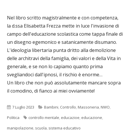
Nel libro scritto magistralmente e con competenza,
la d.ssa Elisabetta Frezza mette in luce l'invasione di
campo dell'educazione scolastica come tappa finale di
un disegno egemonico e satanicamente disumano.
L'ideologia libertaria punta dritto alla demolizione
delle architravi della famiglia, dei valori e della Vita in
generale, e se non lo capiamo quanto prima
svegliandoci dall'ipnosi, il rischio è enorme…
Un libro che non può assolutamente mancare sopra
il comodino, di fianco ai miei ovviamente!
Pubblicato
Categorie
7 Luglio 2023
Bambini
,
Controllo
,
Massoneria
,
NWO
,
Tag
Politica
controllo mentale
,
educazioe
,
educazione
,
manipolazione
,
scuola
,
sistema educativo