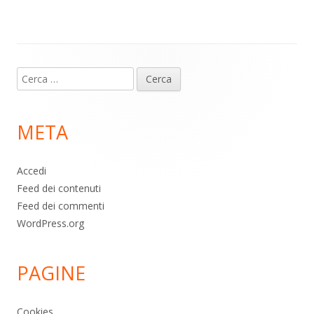
p
k
Contenuto
Ricerca
piè
per:
di
META
pagina
Accedi
Feed dei contenuti
Feed dei commenti
WordPress.org
PAGINE
Cookies