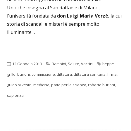
Uno che insegna al San Raffaele di Milano,
l’università fondata da
don Luigi Maria Verzè
, la cui
storia di scandali e misteri è sempre molto
illuminante…
Pubblicato
Categorie
Tag
12 Gennaio 2019
Bambini
,
Salute
,
Vaccini
beppe
grillo
,
burioni
,
commissione
,
dittatura
,
dittatura sanitaria
,
firma
,
guido silvestri
,
medicina
,
patto per la scienza
,
roberto burioni
,
sapienza