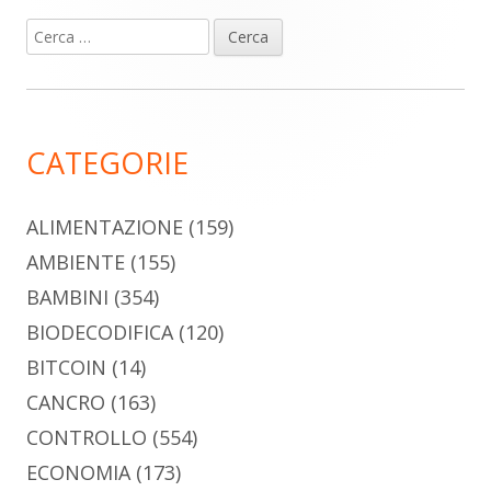
Ricerca
Barra
per:
laterale
principale
CATEGORIE
ALIMENTAZIONE
(159)
AMBIENTE
(155)
BAMBINI
(354)
BIODECODIFICA
(120)
BITCOIN
(14)
CANCRO
(163)
CONTROLLO
(554)
ECONOMIA
(173)