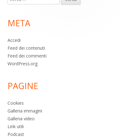
piè
per:
di
META
pagina
Accedi
Feed dei contenuti
Feed dei commenti
WordPress.org
PAGINE
Cookies
Galleria immagini
Galleria video
Link utili
Podcast