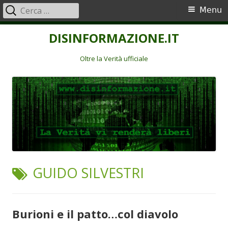
Ricerca
Menu
Menu
per:
principale
Vai
DISINFORMAZIONE.IT
al
contenuto
Oltre la Verità ufficiale
TAG:
GUIDO SILVESTRI
Burioni e il patto…col diavolo