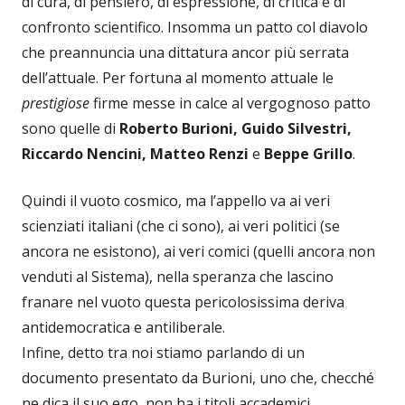
di cura, di pensiero, di espressione, di critica e di
confronto scientifico. Insomma un patto col diavolo
che preannuncia una dittatura ancor più serrata
dell’attuale. Per fortuna al momento attuale le
prestigiose
firme messe in calce al vergognoso patto
sono quelle di
Roberto Burioni, Guido Silvestri,
Riccardo Nencini, Matteo Renzi
e
Beppe Grillo
.
Quindi il vuoto cosmico, ma l’appello va ai veri
scienziati italiani (che ci sono), ai veri politici (se
ancora ne esistono), ai veri comici (quelli ancora non
venduti al Sistema), nella speranza che lascino
franare nel vuoto questa pericolosissima deriva
antidemocratica e antiliberale.
Infine, detto tra noi stiamo parlando di un
documento presentato da Burioni, uno che, checché
ne dica il suo ego, non ha i titoli accademici.