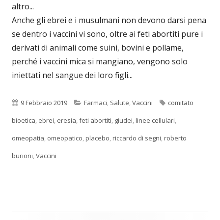
altro...
Anche gli ebrei e i musulmani non devono darsi pena
se dentro i vaccini vi sono, oltre ai feti abortiti pure i
derivati di animali come suini, bovini e pollame,
perché i vaccini mica si mangiano, vengono solo
iniettati nel sangue dei loro figli...
Pubblicato
Categorie
Tag
9 Febbraio 2019
Farmaci
,
Salute
,
Vaccini
comitato
bioetica
,
ebrei
,
eresia
,
feti abortiti
,
giudei
,
linee cellulari
,
omeopatia
,
omeopatico
,
placebo
,
riccardo di segni
,
roberto
burioni
,
Vaccini