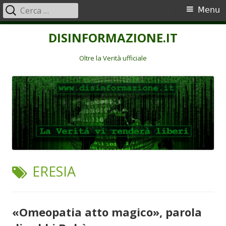
Ricerca
Menu
Menu
per:
principale
Vai
DISINFORMAZIONE.IT
al
contenuto
Oltre la Verità ufficiale
TAG:
ERESIA
«Omeopatia atto magico», parola