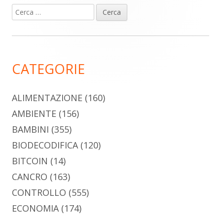
Ricerca
Barra
per:
laterale
principale
CATEGORIE
ALIMENTAZIONE
(160)
AMBIENTE
(156)
BAMBINI
(355)
BIODECODIFICA
(120)
BITCOIN
(14)
CANCRO
(163)
CONTROLLO
(555)
ECONOMIA
(174)