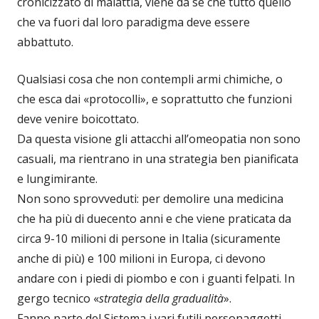
cronicizzato di malattia, viene da sé che tutto quello
che va fuori dal loro paradigma deve essere
abbattuto.
Qualsiasi cosa che non contempli armi chimiche, o
che esca dai «protocolli», e soprattutto che funzioni
deve venire boicottato.
Da questa visione gli attacchi all’omeopatia non sono
casuali, ma rientrano in una strategia ben pianificata
e lungimirante.
Non sono sprovveduti: per demolire una medicina
che ha più di duecento anni e che viene praticata da
circa 9-10 milioni di persone in Italia (sicuramente
anche di più) e 100 milioni in Europa, ci devono
andare con i piedi di piombo e con i guanti felpati. In
gergo tecnico «
strategia della gradualità
».
Fanno parte del Sistema i vari futili personaggetti