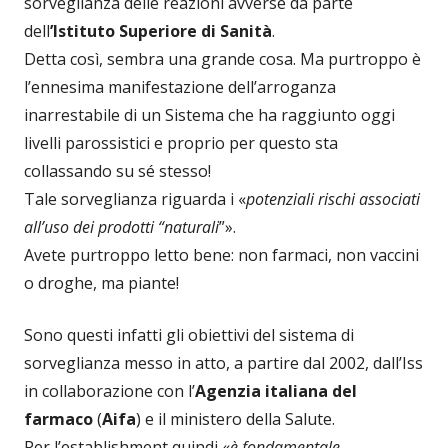
sorveglianza delle reazioni avverse da parte
dell
’Istituto Superiore di Sanità
.
Detta così, sembra una grande cosa. Ma purtroppo è
l’ennesima manifestazione dell’arroganza
inarrestabile di un Sistema che ha raggiunto oggi
livelli parossistici e proprio per questo sta
collassando su sé stesso!
Tale sorveglianza riguarda i «
potenziali rischi associati
all’uso dei prodotti “naturali
”».
Avete purtroppo letto bene: non farmaci, non vaccini
o droghe, ma piante!
Sono questi infatti gli obiettivi del sistema di
sorveglianza messo in atto, a partire dal 2002, dall’Iss
in collaborazione con l’
Agenzia italiana del
farmaco
(
Aifa
) e il ministero della Salute.
Per l’establishment quindi «
è fondamentale