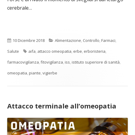
cerebrale…
Pubblicato
Categorie
10 Dicembre 2018
Alimentazione
,
Controllo
,
Farmaci
,
Tag
Salute
aifa
,
attacco omeopatia
,
erbe
,
erboristeria
,
farmacovigilanza
,
fitovigilanza
,
iss
,
istituto superiore di sanità
,
omeopatia
,
piante
,
vigierbe
Attacco terminale all’omeopatia