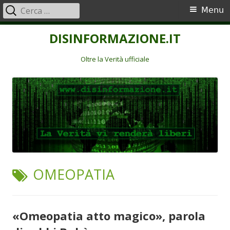
Ricerca
Menu
Menu
per:
principale
Vai
DISINFORMAZIONE.IT
al
contenuto
Oltre la Verità ufficiale
TAG:
OMEOPATIA
«Omeopatia atto magico», parola