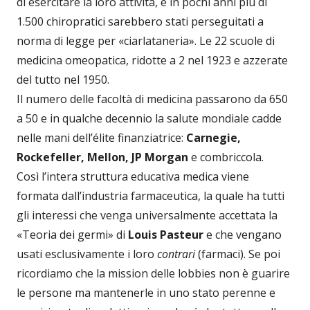
di esercitare la loro attività, e in pochi anni più di
1.500 chiropratici sarebbero stati perseguitati a
norma di legge per «ciarlataneria». Le 22 scuole di
medicina omeopatica, ridotte a 2 nel 1923 e azzerate
del tutto nel 1950.
Il numero delle facoltà di medicina passarono da 650
a 50 e in qualche decennio la salute mondiale cadde
nelle mani dell’élite finanziatrice:
Carnegie,
Rockefeller, Mellon, JP Morgan
e combriccola.
Così l’intera struttura educativa medica viene
formata dall’industria farmaceutica, la quale ha tutti
gli interessi che venga universalmente accettata la
«Teoria dei germi» di
Louis Pasteur
e che vengano
usati esclusivamente i loro
contrari
(farmaci). Se poi
ricordiamo che la mission delle lobbies non è guarire
le persone ma mantenerle in uno stato perenne e