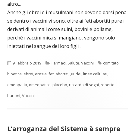
altro...
Anche gli ebrei e i musulmani non devono darsi pena
se dentro i vaccini vi sono, oltre ai feti abortiti pure i
derivati di animali come suini, bovini e pollame,
perché i vaccini mica si mangiano, vengono solo
iniettati nel sangue dei loro figli...
Pubblicato
Categorie
Tag
9 Febbraio 2019
Farmaci
,
Salute
,
Vaccini
comitato
bioetica
,
ebrei
,
eresia
,
feti abortiti
,
giudei
,
linee cellulari
,
omeopatia
,
omeopatico
,
placebo
,
riccardo di segni
,
roberto
burioni
,
Vaccini
L’arroganza del Sistema è sempre