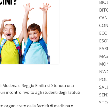
BIO
BIT
CAN
CON
ECO
ESO
FAR
MAS
MO
NW
POL
 di Modena e Reggio Emilia si è tenuta una
SAL
 un incontro rivolto agli studenti degli Istituti
SEN
STO
o organizzato dalla facoltà di medicina e