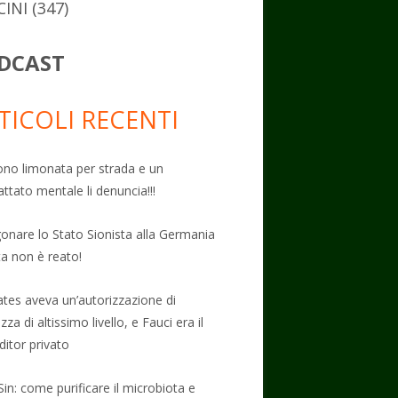
CINI
(347)
DCAST
TICOLI RECENTI
no limonata per strada e un
attato mentale li denuncia!!!
onare lo Stato Sionista alla Germania
ta non è reato!
Gates aveva un’autorizzazione di
zza di altissimo livello, e Fauci era il
ditor privato
Sin: come purificare il microbiota e