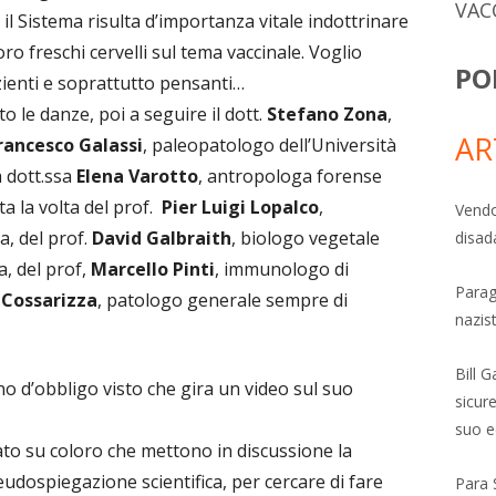
VAC
 il Sistema risulta d’importanza vitale indottrinare
ro freschi cervelli sul tema vaccinale. Voglio
PO
zienti e soprattutto pensanti…
o le danze, poi a seguire il dott.
Stefano Zona
,
AR
rancesco Galassi
, paleopatologo dell’Università
a dott.ssa
Elena Varotto
, antropologa forense
ata la volta del prof.
Pier Luigi Lopalco
,
Vendo
a, del prof.
David Galbraith
, biologo vegetale
disad
a, del prof,
Marcello Pinti
, immunologo di
Parag
 Cossarizza
, patologo generale sempre di
nazis
Bill 
o d’obbligo visto che gira un video sul suo
sicure
suo e
to su coloro che mettono in discussione la
eudospiegazione scientifica, per cercare di fare
Para 