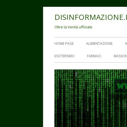
Vai
DISINFORMAZIONE.
al
contenuto
Oltre la Verità ufficiale
Menu
HOME PAGE
ALIMENTAZIONE
principale
ESOTERISMO
FARMACI
MASSON