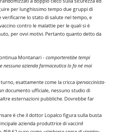
 randomizzati a doppio cieco sulla sicurezza ed
seguire per lunghissimo tempo due gruppi di
 e verificarne lo stato di salute nel tempo, e
accino contro le malattie per le quali si è
uto, per ovvi motivi. Pertanto quanto detto da
continua Montanari -
comporterebbe tempi
e nessuna azienda farmaceutica lo fa né mai
i turno, esattamente come la cricca
ipervaccinista-
un documento ufficiale, nessuno studio di
 altre esternazioni pubbliche. Dovrebbe far
sare è che il dottor Lopalco figura sulla busta
principale azienda produttrice di vaccini!
o 459,62 euro come «
rimborso spese di viaggio
»,