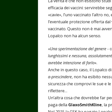
La verità è che non esistono studi
efficacia dei vaccini: servirebbe 
«cavie», l’uno vaccinato l’altro no,
l’eventuale protezione offerta dal v
vaccinato. Questo non è mai avven
Lopalco non ha alcun senso.
«
Una sperimentazione del genere
- 
lunghissimi e nessuna, assolutament
avrebbe intenzione di farlo
».
Anche in questo caso, il Lopalco d
a-prescindere
, non ha esibito ness
sicurezza che comprovi le sue e le
riflettere…
Un’altra cosa che dovrebbe far pen
paga della
GlaxoSmithKline
, la 
Nel 2015 la GSK ha pagato Lopalc