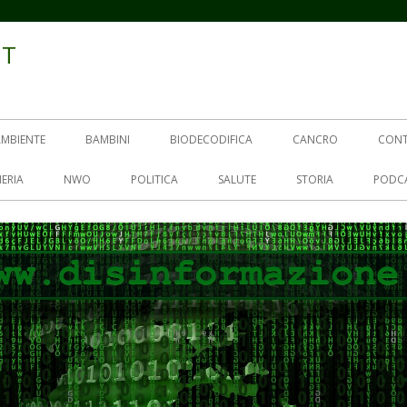
IT
AMBIENTE
BAMBINI
BIODECODIFICA
CANCRO
CON
ERIA
NWO
POLITICA
SALUTE
STORIA
PODC