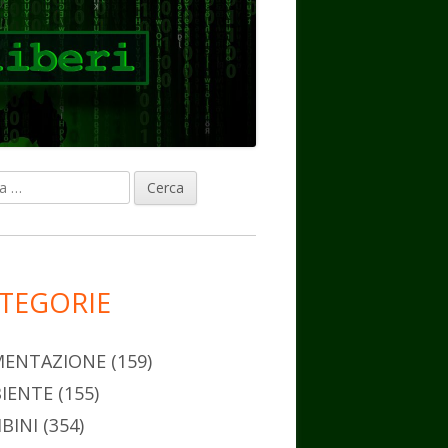
ca
rra
erale
ncipale
TEGORIE
MENTAZIONE
(159)
IENTE
(155)
BINI
(354)