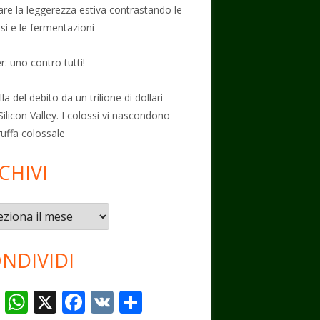
vare la leggerezza estiva contrastando le
osi e le fermentazioni
: uno contro tutti!
la del debito da un trilione di dollari
Silicon Valley. I colossi vi nascondono
ruffa colossale
CHIVI
vi
NDIVIDI
T
W
X
F
V
C