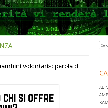
ANZA
Ricer
Ba
per:
lat
bambini volontari»: parola di
pri
CA
ALI
AMB
BAM