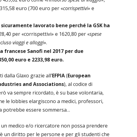
315,58 euro (700 euro per «
corrispettivi
» e
a sicuramente lavorato bene perché la GSK ha
928,40 per «corrispettivi» e 1620,80 per «
spese
cluso viaggi e alloggi
».
la francese Sanofi nel 2017 per due
350,00 euro e 2233,98 euro.
ti dalla Glaxo grazie all’
EFPIA
(
European
ndustries and Associations
), al codice di
erò va sempre ricordato, è su base volontaria,
he le lobbies elargiscono a medici, professori,
icerca potrebbe essere sommersa…
e un medico e/o ricercatore non possa prendere
 è un diritto per le persone e per gli studenti che