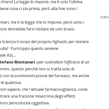
ù chiaro! La legge lo impone, ma è solo l’ultima
ne cosa ci sia prima, però alla fine sono i
Stati
ntari, ma è la legge che lo impone, però sono i
ttore dovrebbe farsi visitare da uno bravo.
Scienza il corpo del proprio figliuolo per testare
nulla? Purtroppo questo avviene
le ASL...
tefano Montanari
«
per controllare l’efficacia di un
norme
», questo perché non si tratta solo di
riti con la somministrazione del farmaco, ma anche
 di qualcosa.
 non sapere, che l’attuale farmacovigilanza, come
ntrare una frazione miserrima degli effetti
 loro pericolosità oggettiva.