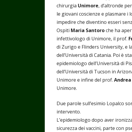
chirurgia
Unimore
, d’altronde per
le giovani coscienze e plasmare i lo
impedire che diventino esseri sen
Ospiti
Maria Santoro
che ha apert
infettivologo di Unimore, il prof.
F
di Zurigo e Flinders University, e l
dell’Università di Catania. Poi è st
epidemiologo dell’Università di Pis
dell’Università di Tucson in Arizon
Unimore e infine del prof.
Andrea
Unimore.
Due parole sull’esimio Lopalco son
intervento.
L’epidemiologo dopo aver ironizza
sicurezza dei vaccini, parte con ps