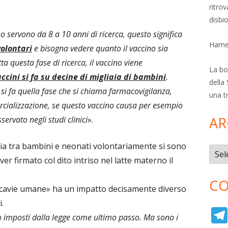
ritro
disbi
 servono da 8 a 10 anni di ricerca, questo significa
Hamer
volontari
e bisogna vedere quanto il vaccino sia
ta questa fase di ricerca, il vaccino viene
La bol
vaccini si fa su decine di migliaia di bambini
.
della 
i fa quella fase che si chiama farmacovigilanza,
una t
cializzazione, se questo vaccino causa per esempio
AR
servato negli studi clinici
».
aia tra bambini e neonati volontariamente si sono
Archi
er firmato col dito intriso nel latte materno il
CO
i «cavie umane» ha un impatto decisamente diverso
.
no imposti dalla legge come ultimo passo. Ma sono i