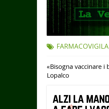
TAG:
FARMACOVIGIL
«Bisogna vaccinare i 
Lopalco