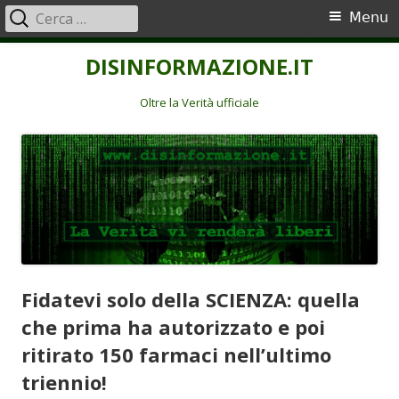
Ricerca
Menu
Menu
per:
principale
Vai
DISINFORMAZIONE.IT
al
contenuto
Oltre la Verità ufficiale
Fidatevi solo della SCIENZA: quella
che prima ha autorizzato e poi
ritirato 150 farmaci nell’ultimo
triennio!