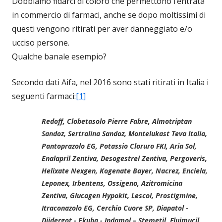
Dobbiamo fidarci di coloro che permettono l’entrata
in commercio di farmaci, anche se dopo moltissimi di
questi vengono ritirati per aver danneggiato e/o
ucciso persone.
Qualche banale esempio?
Secondo dati Aifa, nel 2016 sono stati ritirati in Italia i
seguenti farmaci:
[1]
Redoff, Clobetasolo Pierre Fabre, Almotriptan
Sandoz, Sertralina Sandoz, Montelukast Teva Italia,
Pantoprazolo EG, Potassio Cloruro FKI, Aria Sol,
Enalapril Zentiva, Desogestrel Zentiva, Pergoveris,
Helixate Nexgen, Kogenate Bayer, Nacrez, Enciela,
Leponex, Irbentens, Ossigeno, Azitromicina
Zentiva, Glucagen Hypokit, Lescol, Prostigmine,
Itraconazolo EG, Cerchio Cuore SP, Diapatol -
Diidergot - Ekuba - Indamol – Stemetil, Fluimucil,