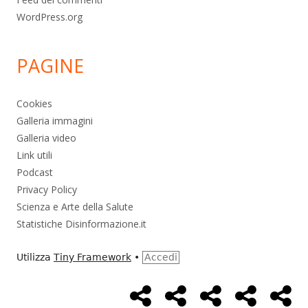
WordPress.org
PAGINE
Cookies
Galleria immagini
Galleria video
Link utili
Podcast
Privacy Policy
Scienza e Arte della Salute
Statistiche Disinformazione.it
Utilizza
Tiny Framework
•
Accedi
Home
Alimentazione
Ambiente
Bambini
Bio
Menù
Page