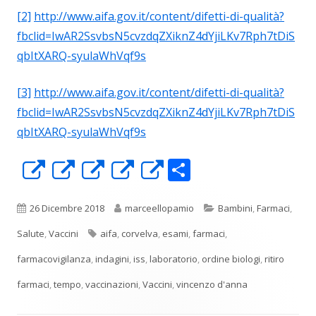
[2]
http://www.aifa.gov.it/content/difetti-di-qualità?
fbclid=IwAR2SsvbsN5cvzdqZXiknZ4dYjiLKv7Rph7tDiS
qbItXARQ-syulaWhVqf9s
[3]
http://www.aifa.gov.it/content/difetti-di-qualità?
fbclid=IwAR2SsvbsN5cvzdqZXiknZ4dYjiLKv7Rph7tDiS
qbItXARQ-syulaWhVqf9s
C
Apre
Apre
Apre
Apre
Apre
o
in
in
in
in
in
n
una
una
una
una
una
Pubblicato
Autore
Categorie
26 Dicembre 2018
marceellopamio
Bambini
,
Farmaci
,
di
nuova
nuova
nuova
nuova
nuova
Tag
Salute
,
Vaccini
aifa
,
corvelva
,
esami
,
farmaci
,
vi
finestra
finestra
finestra
finestra
finestra
farmacovigilanza
,
indagini
,
iss
,
laboratorio
,
ordine biologi
,
ritiro
di
farmaci
,
tempo
,
vaccinazioni
,
Vaccini
,
vincenzo d'anna