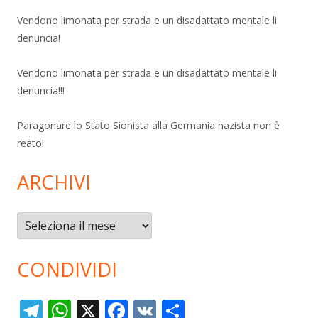
Vendono limonata per strada e un disadattato mentale li
denuncia!
Vendono limonata per strada e un disadattato mentale li
denuncia!!!
Paragonare lo Stato Sionista alla Germania nazista non è
reato!
ARCHIVI
Archivi
CONDIVIDI
T
W
X
F
V
C