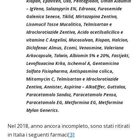
Riopan, Epaviten, Oxo, Pentaglobin, Uman Albumin
– IgVena, Salazopyrin EN, Edronax, Furosemide
Galenica Senese, Tiklid, Mirtazapina Zentiva,
Lisomucil Tosse Mucolitico, Telmisartan e
Idroclorotiazide Zentiva, Acido acetilsalicilico e
vitamina C Angelini, Mucosolvan, Riopan, Halcion,
Diclofenac Almus, Ecomì, Venosmine, Valeriana
Arkocapsule, Talwin, Albiomin 5% e 20%, Fastjekt,
Levofloxacina Krka, Ischemol A, Gentamicina
Solfato Fisiopharma, Antispasmina
colica,
Mitomycin
C, Telmisartan e Idroclorotiazide
Zentiva, Annister, Aspirina – AlkaEffer, Guttalax,
Paracetamolo Sandoz, Paracetamolo Pensa,
Paracetamolo EG, Metformina EG, Metformina
Mylan Generics.
Nel 2018, anno ancora incompleto, sono stati ritirati
in Italia i seguenti farmaci
[3]
: