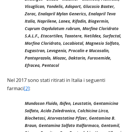
Visuglican, Yondelis, Adoport, Glucosio Baxter,
Zorac, Enalapril Mylan Generics, Enalapril Teva
Italia, Naprilene, Lanex, Rifadin, Biogermin,
Cuprum Oxydulatum rubrum, Morfina Cloridrato
S.A.L.F., Etacortilen, Taxotere, Netildex, Surfactal,
Morfina Cloridrato, Locabiotal, Magnesio Solfato,
Eugastran, Levogenix, Procalin e Mucosalin,
Pantoprazolo, Miozac, Daktarin, Furosemide,
Efracea, Pentacol
Nel 2017 sono stati ritirati in Italia i seguenti
farmaci
[2]
:
Mundoson Fluido, Ibifen, Leustatin, Gentamicina
Solfato, Acido Zoledronico, Colchicina Lirca,
Biochetasi, Atorvastatina Pfizer, Gentamina B.
Braun, Gentamina Solfato Italfarmaco, Gentomil,