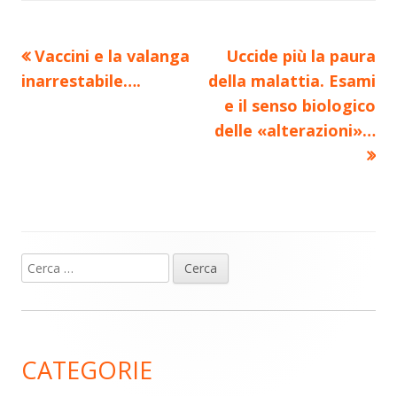
Precedente
Nuovo
Vaccini e la valanga
Uccide più la paura
Navigazione
articolo:
articolo:
inarrestabile….
della malattia. Esami
articoli
e il senso biologico
delle «alterazioni»…
Ricerca
Barra
per:
laterale
principale
CATEGORIE