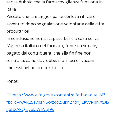
senza dubbio che la farmacovigilanza funziona in
Italia.
Peccato che la maggior parte dei lotti ritirati è
avvenuto dopo segnalazione volontaria della ditta
produttrice!
In conclusione non si capisce bene a cosa serva
l’Agenzia italiana del farmaco, l’ente nazionale,
pagato dai contribuenti che alla fin fine non
controlla, come dovrebbe, i farmaci e i vaccini
immessi nel nostro territorio.
Fonte:
[1]
http://www.aifa.gov.it/content/difetti-di-qualità?
fbclid=IwAR2SsvbsN5cvzdqZXiknZ4dYjiLKv7Rph7tDiS
qbItXARQ-syulaWhVqf9s