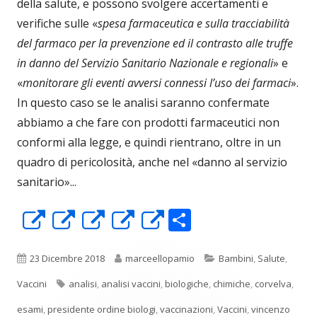
della salute, e possono svolgere accertamenti e
verifiche sulle «
spesa farmaceutica e sulla tracciabilità
del farmaco per la prevenzione ed il contrasto alle truffe
in danno del Servizio Sanitario Nazionale e regionali
» e
«
monitorare gli eventi avversi connessi l’uso dei farmaci
».
In questo caso se le analisi saranno confermate
abbiamo a che fare con prodotti farmaceutici non
conformi alla legge, e quindi rientrano, oltre in un
quadro di pericolosità, anche nel «danno al servizio
sanitario»...
C
Apre
Apre
Apre
Apre
Apre
o
in
in
in
in
in
n
una
una
una
una
una
Pubblicato
Autore
Categorie
23 Dicembre 2018
marceellopamio
Bambini
,
Salute
,
di
nuova
nuova
nuova
nuova
nuova
Tag
Vaccini
analisi
,
analisi vaccini
,
biologiche
,
chimiche
,
corvelva
,
vi
finestra
finestra
finestra
finestra
finestra
esami
,
presidente ordine biologi
,
vaccinazioni
,
Vaccini
,
vincenzo