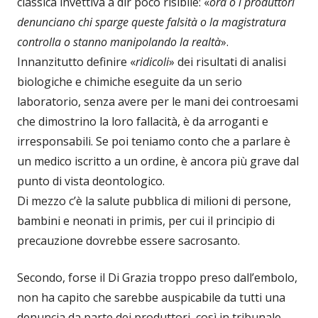
classica invettiva a dir poco risibile: «
ora o i produttori
denunciano chi sparge queste falsità o la magistratura
controlla o stanno manipolando la realtà
».
Innanzitutto definire «
ridicoli
» dei risultati di analisi
biologiche e chimiche eseguite da un serio
laboratorio, senza avere per le mani dei controesami
che dimostrino la loro fallacità, è da arroganti e
irresponsabili. Se poi teniamo conto che a parlare è
un medico iscritto a un ordine, è ancora più grave dal
punto di vista deontologico.
Di mezzo c’è la salute pubblica di milioni di persone,
bambini e neonati in primis, per cui il principio di
precauzione dovrebbe essere sacrosanto.
Secondo, forse il Di Grazia troppo preso dall’embolo,
non ha capito che sarebbe auspicabile da tutti una
denuncia da parte dei produttori, così in tribunale