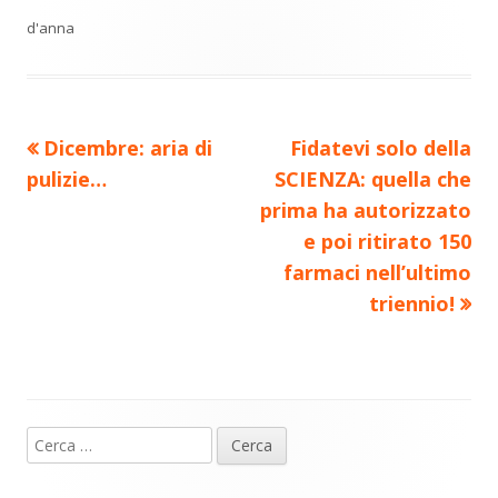
di
d'anna
Precedente
Nuovo
Dicembre: aria di
Fidatevi solo della
Navigazione
articolo:
articolo:
pulizie…
SCIENZA: quella che
articoli
prima ha autorizzato
e poi ritirato 150
farmaci nell’ultimo
triennio!
Ricerca
Barra
per:
laterale