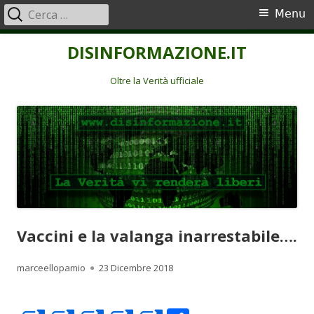
Ricerca
Menu
Menu
per:
principale
Vai
DISINFORMAZIONE.IT
al
contenuto
Oltre la Verità ufficiale
Vaccini e la valanga inarrestabile….
Autore
Pubblicato
marceellopamio
23 Dicembre 2018