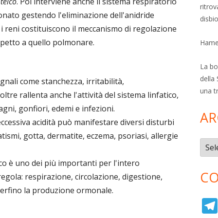
teico
. Poi interviene anche il sistema respiratorio
ritro
nato gestendo l'eliminazione dell'anidride
disbi
 i reni costituiscono il meccanismo di regolazione
spetto a quello polmonare.
Hamer
La bol
della 
nali come stanchezza, irritabilità,
una t
tre rallenta anche l'attività del sistema linfatico,
ni, gonfiori, edemi e infezioni.
AR
ccessiva acidità può manifestare diversi disturbi
matismi, gotta, dermatite, eczema, psoriasi, allergie
Archi
co è uno dei più importanti per l'intero
CO
egola: respirazione, circolazione, digestione,
perfino la produzione ormonale.