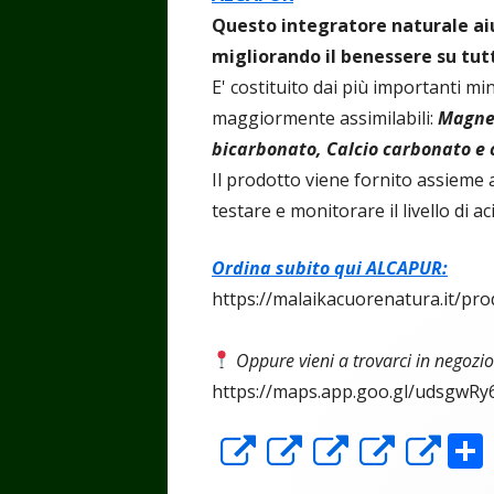
Questo integratore naturale aiut
migliorando il benessere su tutti
E' costituito dai più importanti min
maggiormente assimilabili:
Magnes
bicarbonato, Calcio carbonato e c
Il prodotto viene fornito assieme a
testare e monitorare il livello di ac
Ordina subito qui ALCAPUR:
https://malaikacuorenatura.it/pro
Oppure vieni a trovarci in negozio
https://maps.app.goo.gl/udsgwR
Apre
Apre
Apre
Apre
Ap
in
in
in
in
in