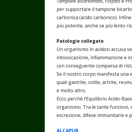
Tampone Bicarbonato
,
Fosfato
e
Pro
per supportare il tampone bicarbo
carbonica (acido carbonico). Infine
più potente, anche se più lento ri
Patologie collegate
Un organismo in acidosi accusa seg
intossicazione, infiammazione e inol
con conseguente comparsa di ristag
Se il nostro corpo manifesta una e
quali gastrite, colite, artrite, reu
e molto altro.
Ecco perché l’Equilibrio Acido-Basi
organismo. Tra le tante funzioni, r
escrezione, difese immunitarie e 
ALCAPUR