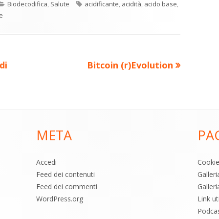
Categorie
Tag
Biodecodifica
,
Salute
acidificante
,
acidità
,
acido base
,
n
a
e
di
ova
vi
ra
estra
di
Nuovo
di
Bitcoin (r)Evolution
articolo:
META
PA
Accedi
Cooki
Feed dei contenuti
Galler
Feed dei commenti
Galleri
WordPress.org
Link uti
Podca