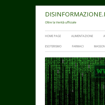
Vai
DISINFORMAZIONE.
al
contenuto
Oltre la Verità ufficiale
Menu
HOME PAGE
ALIMENTAZIONE
principale
ESOTERISMO
FARMACI
MASSON