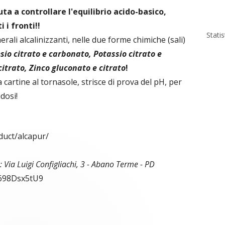
a a controllare l'equilibrio acido-basico,
 i fronti!!
Stati
erali alcalinizzanti, nelle due forme chimiche (sali)
io citrato e carbonato, Potassio citrato e
itrato, Zinco gluconato e citrato
!
 cartine al tornasole, strisce di prova del pH, per
idosi!
duct/alcapur/
: Via Luigi Configliachi, 3 - Abano Terme - PD
y698Dsx5tU9
C
re
o