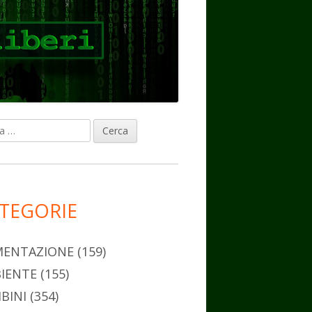
ca
rra
erale
ncipale
TEGORIE
MENTAZIONE
(159)
IENTE
(155)
BINI
(354)