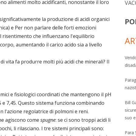
sono alimenti molto acidificanti, nonostante il loro
VAC
 significativamente la produzione di acidi organici
PO
nica) e Per non parlare delle forti emozioni
il risentimento che influenzano l'equilibrio
AR
corpo, aumentando il carico acido sia a livello
Vendo
i vita fa produrre molti più acidi che minerali? Il
disad
Parag
nazis
ici e fisiologici coordinati che mantengono il pH
5 e 7,45. Questo sistema funziona combinando
Bill 
sicure
 l'azione regolatrice di polmoni e reni.
suo e
che agiscono come
spugne
: se ci sono troppi acidi li
hi, li rilasciano. I tre sistemi principali sono:
Para 