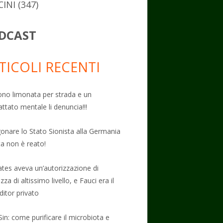
CINI
(347)
DCAST
TICOLI RECENTI
no limonata per strada e un
attato mentale li denuncia!!!
onare lo Stato Sionista alla Germania
ta non è reato!
Gates aveva un’autorizzazione di
zza di altissimo livello, e Fauci era il
ditor privato
Sin: come purificare il microbiota e