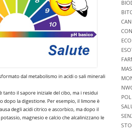
di
BIO
BIT
CAN
CON
ECO
ESO
FAR
MAS
formato dal metabolismo in acidi o sali minerali
MO
NW
tanto il sapore iniziale del cibo, ma i residui
POL
no dopo la digestione. Per esempio, il limone è
SAL
ausa degli acidi citrico e ascorbico, ma dopo il
SEN
potassio, magnesio e calcio che alcalinizzano le
STO