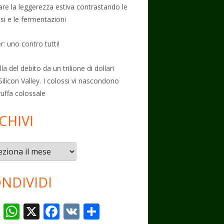
vare la leggerezza estiva contrastando le
osi e le fermentazioni
: uno contro tutti!
la del debito da un trilione di dollari
Silicon Valley. I colossi vi nascondono
ruffa colossale
CHIVI
vi
NDIVIDI
T
W
X
F
V
C