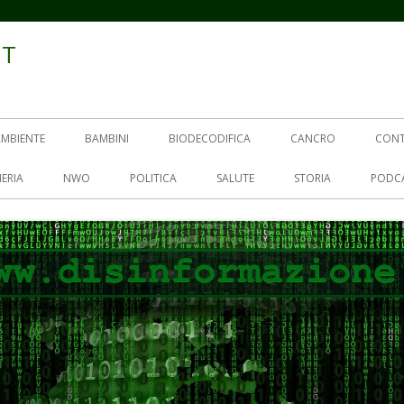
IT
AMBIENTE
BAMBINI
BIODECODIFICA
CANCRO
CON
ERIA
NWO
POLITICA
SALUTE
STORIA
PODC