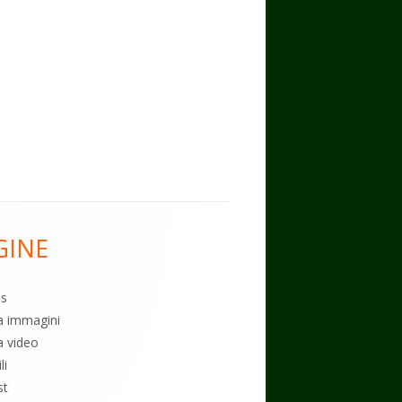
GINE
es
ia immagini
a video
li
st