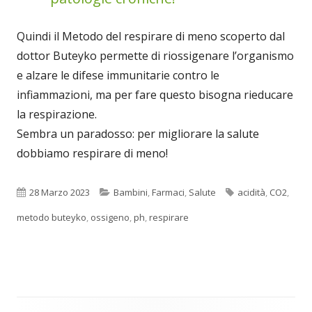
Quindi il Metodo del respirare di meno scoperto dal
dottor Buteyko permette di riossigenare l’organismo
e alzare le difese immunitarie contro le
infiammazioni, ma per fare questo bisogna rieducare
la respirazione.
Sembra un paradosso: per migliorare la salute
dobbiamo respirare di meno!
Pubblicato
Categorie
Tag
28 Marzo 2023
Bambini
,
Farmaci
,
Salute
acidità
,
CO2
,
metodo buteyko
,
ossigeno
,
ph
,
respirare