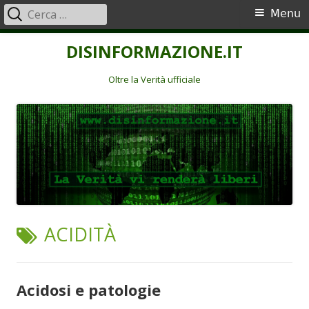
Ricerca
Menu
Menu
per:
principale
Vai
DISINFORMAZIONE.IT
al
contenuto
Oltre la Verità ufficiale
TAG:
ACIDITÀ
Acidosi e patologie