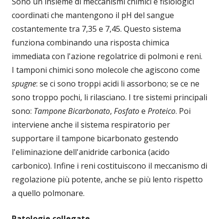
Sono un insieme di meccanismi chimici e fisiologici
coordinati che mantengono il pH del sangue
costantemente tra 7,35 e 7,45. Questo sistema
funziona combinando una risposta chimica
immediata con l'azione regolatrice di polmoni e reni.
I tamponi chimici sono molecole che agiscono come
spugne
: se ci sono troppi acidi li assorbono; se ce ne
sono troppo pochi, li rilasciano. I tre sistemi principali
sono:
Tampone Bicarbonato
,
Fosfato
e
Proteico
. Poi
interviene anche il sistema respiratorio per
supportare il tampone bicarbonato gestendo
l'eliminazione dell'anidride carbonica (acido
carbonico). Infine i reni costituiscono il meccanismo di
regolazione più potente, anche se più lento rispetto
a quello polmonare.
Patologie collegate