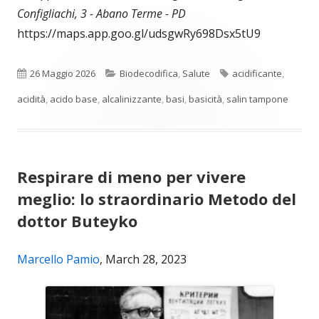
Configliachi, 3 - Abano Terme - PD
https://maps.app.goo.gl/udsgwRy698Dsx5tU9
Pubblicato
Categorie
Tag
26 Maggio 2026
Biodecodifica
,
Salute
acidificante
,
acidità
,
acido base
,
alcalinizzante
,
basi
,
basicità
,
salin tampone
Respirare di meno per vivere
meglio: lo straordinario Metodo del
dottor Buteyko
Marcello Pamio
, March 28, 2023