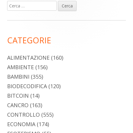
Ricerca
Barra
per:
laterale
principale
CATEGORIE
ALIMENTAZIONE
(160)
AMBIENTE
(156)
BAMBINI
(355)
BIODECODIFICA
(120)
BITCOIN
(14)
CANCRO
(163)
CONTROLLO
(555)
ECONOMIA
(174)