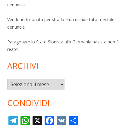
denuncia!
Vendono limonata per strada e un disadattato mentale li
denuncia!!!
Paragonare lo Stato Sionista alla Germania nazista non è
reato!
ARCHIVI
Archivi
CONDIVIDI
T
W
X
F
V
C
el
h
ac
K
o