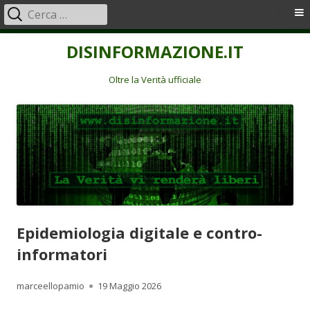
Ricerca
Menu
per:
principale
Vai
DISINFORMAZIONE.IT
al
contenuto
Oltre la Verità ufficiale
Epidemiologia digitale e contro-
informatori
Autore
Pubblicato
marceellopamio
19 Maggio 2026