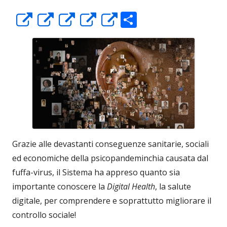
C
Apre
Apre
Apre
Apre
Apre
o
in
in
in
in
in
n
una
una
una
una
una
di
nuova
nuova
nuova
nuova
nuova
vi
finestra
finestra
finestra
finestra
finestra
di
Grazie alle devastanti conseguenze sanitarie, sociali
ed economiche della psicopandeminchia causata dal
fuffa-virus, il Sistema ha appreso quanto sia
importante conoscere la
Digital Health
, la salute
digitale, per comprendere e soprattutto migliorare il
controllo sociale!