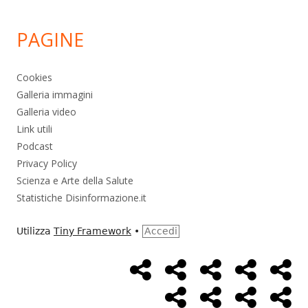
PAGINE
Cookies
Galleria immagini
Galleria video
Link utili
Podcast
Privacy Policy
Scienza e Arte della Salute
Statistiche Disinformazione.it
Utilizza
Tiny Framework
•
Accedi
Home
Alimentazione
Ambiente
Bambini
Bio
Menù
Page
social
Cancro
Controllo
Economia
Eso
link