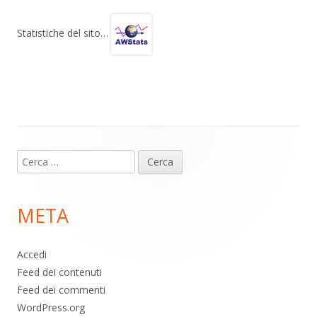
e
at
e
n
gr
s
b
di
Statistiche del sito…
a
A
o
vi
m
p
o
di
p
k
Contenuto
Ricerca
piè
per:
di
META
pagina
Accedi
Feed dei contenuti
Feed dei commenti
WordPress.org