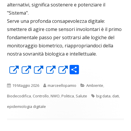
alternativi, significa sostenere e potenziare il
"Sistema".
Serve una profonda consapevolezza digitale:
smettere di agire come sensori involontari è il primo
fondamentale passo per sottrarsi alle logiche del
monitoraggio biometrico, riappropriandoci della
nostra sovranità biologica e intellettuale.
C
Apre
Apre
Apre
Apre
Apre
o
in
in
in
in
in
n
una
una
una
una
una
Pubblicato
Autore
Categorie
19 Maggio 2026
marceellopamio
Ambiente
,
di
nuova
nuova
nuova
nuova
nuova
Tag
Biodecodifica
,
Controllo
,
NWO
,
Politica
,
Salute
big data
,
dati
,
vi
finestra
finestra
finestra
finestra
finestra
epidemiologia digitale
di