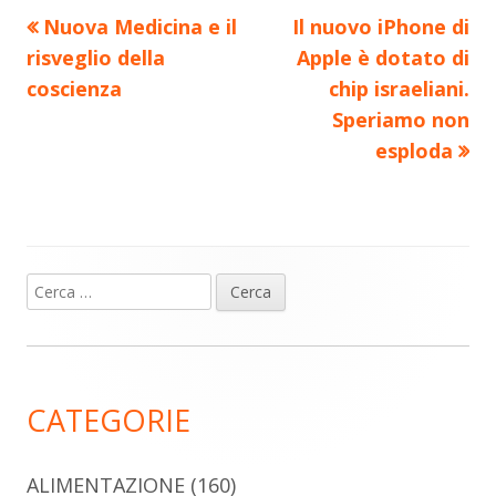
Precedente
Nuovo
Nuova Medicina e il
Il nuovo iPhone di
Navigazione
articolo:
articolo:
risveglio della
Apple è dotato di
articoli
coscienza
chip israeliani.
Speriamo non
esploda
Ricerca
Barra
per:
laterale
principale
CATEGORIE
ALIMENTAZIONE
(160)