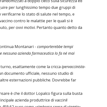
 randomizzati a doppio cieco sulla sicurezza ed
seguire per lunghissimo tempo due gruppi di
 e verificarne lo stato di salute nel tempo, e
accino contro le malattie per le quali si è
uto, per ovvi motivi. Pertanto quanto detto da
continua Montanari -
comporterebbe tempi
e nessuna azienda farmaceutica lo fa né mai
i turno, esattamente come la cricca
ipervaccinista-
un documento ufficiale, nessuno studio di
 altre esternazioni pubbliche. Dovrebbe far
sare è che il dottor Lopalco figura sulla busta
principale azienda produttrice di vaccini!
o 459,62 euro come «
rimborso spese di viaggio
»,