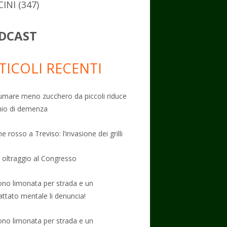
CINI
(347)
DCAST
TICOLI RECENTI
mare meno zucchero da piccoli riduce
schio di demenza
e rosso a Treviso: l’invasione dei grilli
: oltraggio al Congresso
no limonata per strada e un
attato mentale li denuncia!
no limonata per strada e un