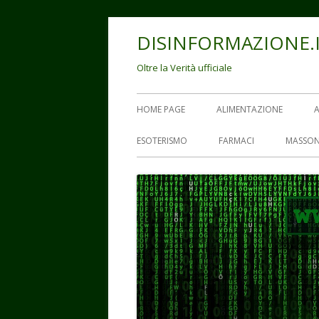
Vai
DISINFORMAZIONE.
al
contenuto
Oltre la Verità ufficiale
Menu
HOME PAGE
ALIMENTAZIONE
principale
ESOTERISMO
FARMACI
MASSON