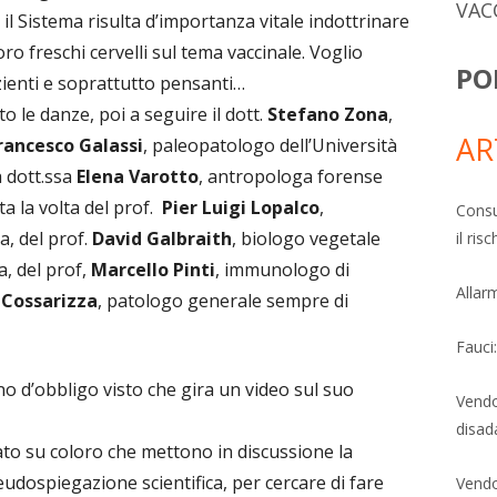
VAC
 il Sistema risulta d’importanza vitale indottrinare
ro freschi cervelli sul tema vaccinale. Voglio
PO
zienti e soprattutto pensanti…
o le danze, poi a seguire il dott.
Stefano Zona
,
AR
rancesco Galassi
, paleopatologo dell’Università
a dott.ssa
Elena Varotto
, antropologa forense
ata la volta del prof.
Pier Luigi Lopalco
,
Consu
a, del prof.
David Galbraith
, biologo vegetale
il ri
a, del prof,
Marcello Pinti
, immunologo di
Allarm
 Cossarizza
, patologo generale sempre di
Fauci
o d’obbligo visto che gira un video sul suo
Vendo
disad
to su coloro che mettono in discussione la
eudospiegazione scientifica, per cercare di fare
Vendo