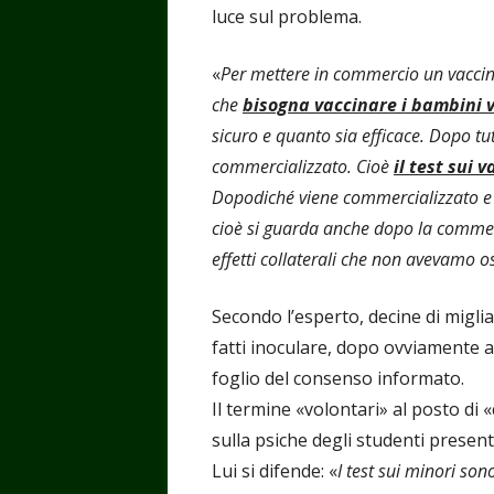
luce sul problema.
«
Per mettere in commercio un vaccino
che
bisogna vaccinare i bambini 
sicuro e quanto sia efficace. Dopo tut
commercializzato. Cioè
il test sui 
Dopodiché viene commercializzato e s
cioè si guarda anche dopo la commer
effetti collaterali che non avevamo os
Secondo l’esperto, decine di migli
fatti inoculare, dopo ovviamente av
foglio del consenso informato.
Il termine «volontari» al posto d
sulla psiche degli studenti presenti
Lui si difende: «
I test sui minori so