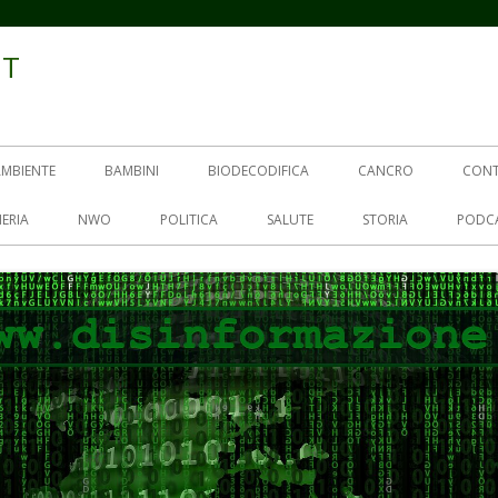
IT
AMBIENTE
BAMBINI
BIODECODIFICA
CANCRO
CON
ERIA
NWO
POLITICA
SALUTE
STORIA
PODC