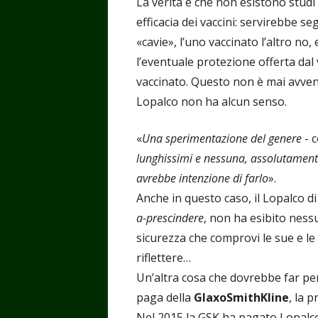
La verità è che non esistono studi
efficacia dei vaccini: servirebbe 
«cavie», l’uno vaccinato l’altro no,
l’eventuale protezione offerta dal v
vaccinato. Questo non è mai avven
Lopalco non ha alcun senso.
«
Una sperimentazione del genere
- 
lunghissimi e nessuna, assolutament
avrebbe intenzione di farlo
».
Anche in questo caso, il Lopalco d
a-prescindere
, non ha esibito ness
sicurezza che comprovi le sue e le
riflettere…
Un’altra cosa che dovrebbe far pen
paga della
GlaxoSmithKline
, la 
Nel 2015 la GSK ha pagato Lopalc