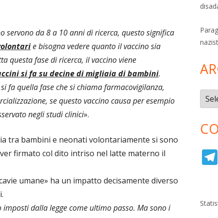
disad
Parag
 servono da 8 a 10 anni di ricerca, questo significa
nazis
volontari
e bisogna vedere quanto il vaccino sia
ta questa fase di ricerca, il vaccino viene
AR
vaccini si fa su decine di migliaia di bambini
.
i fa quella fase che si chiama farmacovigilanza,
Archi
cializzazione, se questo vaccino causa per esempio
servato negli studi clinici
».
CO
aia tra bambini e neonati volontariamente si sono
er firmato col dito intriso nel latte materno il
i «cavie umane» ha un impatto decisamente diverso
.
Stati
no imposti dalla legge come ultimo passo. Ma sono i