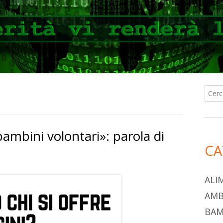
Ricer
Ba
per:
lat
bambini volontari»: parola di
pri
CA
ALI
AMB
BAM