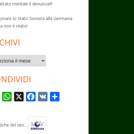
attato mentale li denuncia!!!
onare lo Stato Sionista alla Germania
ta non è reato!
CHIVI
vi
NDIVIDI
T
W
X
F
V
C
el
h
ac
K
o
e
at
e
n
gr
s
b
di
stiche del sito…