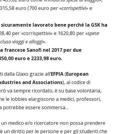
315,58 euro (700 euro per «
corrispettivi
» e
a sicuramente lavorato bene perché la GSK ha
928,40 per «corrispettivi» e 1620,80 per «
spese
cluso viaggi e alloggi
».
la francese Sanofi nel 2017 per due
350,00 euro e 2233,98 euro.
ti dalla Glaxo grazie all’
EFPIA
(
European
ndustries and Associations
), al codice di
erò va sempre ricordato, è su base volontaria,
he le lobbies elargiscono a medici, professori,
icerca potrebbe essere sommersa…
e un medico e/o ricercatore non possa prendere
 è un diritto per le persone e per gli studenti che