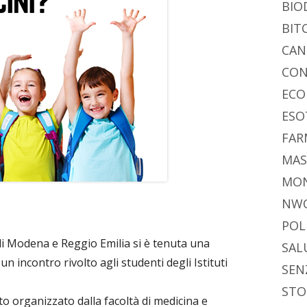
BIO
BIT
CAN
CON
ECO
ESO
FAR
MAS
MO
NW
POL
 di Modena e Reggio Emilia si è tenuta una
SAL
 un incontro rivolto agli studenti degli Istituti
SEN
STO
o organizzato dalla facoltà di medicina e