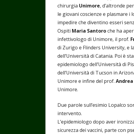
chirurgia
Unimore
, d’altronde per
le giovani coscienze e plasmare i lo
impedire che diventino esseri sen
Ospiti
Maria Santoro
che ha apert
infettivologo di Unimore, il prof.
F
di Zurigo e Flinders University, e l
dell’Università di Catania. Poi è st
epidemiologo dell’Università di Pis
dell’Università di Tucson in Arizon
Unimore e infine del prof.
Andrea
Unimore.
Due parole sull’esimio Lopalco son
intervento.
L’epidemiologo dopo aver ironizza
sicurezza dei vaccini, parte con ps