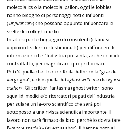
molecola ics o la molecola ipsilon, oggi le lobbies
hanno bisogno di personaggi noti e influenti
(«
influencer
») che possano appunto influenzare le
scelte dei colleghi medici.
Infatti si parla d’ingaggio di consulenti (i famosi
«opinion leader» o «testimonial») per diffondere le
informazioni che l’Industria presenta, anche in modo
contraffatto, per magnificare i propri farmaci.
Poi c’è quella che il dottor Roila definisce la “grande
vergogna”, e cioè quella dei «
ghost writer
» e dei «
guest
author
». Gli scrittori fantasma (ghost writer) sono
squallidi medici e/o ricercatori pagati dall’industria
per stilare un lavoro scientifico che sarà poi
sottoposto a una rivista scientifica importante. Il
lavoro non sarà firmato da loro, perché lo dovrà fare
l’«
autore speciale
» (guest author), il barone noto al