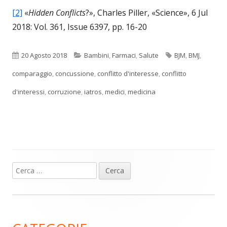
[2]
«
Hidden Conflicts
?», Charles Piller, «Science», 6 Jul
2018: Vol. 361, Issue 6397, pp. 16-20
Pubblicato
Categorie
Tag
20 Agosto 2018
Bambini
,
Farmaci
,
Salute
BJM
,
BMJ
,
comparaggio
,
concussione
,
conflitto d'interesse
,
conflitto
d'interessi
,
corruzione
,
iatros
,
medici
,
medicina
Ricerca
Barra
per:
laterale
principale