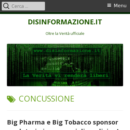
Ricerca
Menu
Menu
per:
principale
Vai
DISINFORMAZIONE.IT
al
contenuto
Oltre la Verità ufficiale
TAG:
CONCUSSIONE
Big Pharma e Big Tobacco sponsor