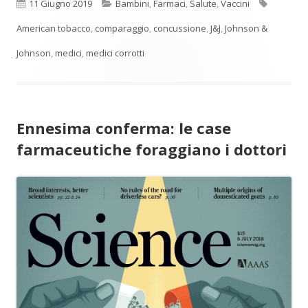
Pubblicato
Categorie
Tag
11 Giugno 2019
Bambini
,
Farmaci
,
Salute
,
Vaccini
American tobacco
,
comparaggio
,
concussione
,
J&J
,
Johnson &
Johnson
,
medici
,
medici corrotti
Ennesima conferma: le case
farmaceutiche foraggiano i dottori