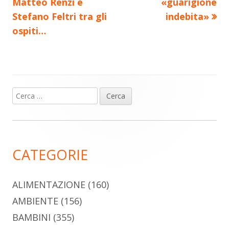
Matteo Renzi e
«guarigione
Stefano Feltri tra gli
indebita»
ospiti…
Ricerca
Barra
per:
laterale
principale
CATEGORIE
ALIMENTAZIONE
(160)
AMBIENTE
(156)
BAMBINI
(355)