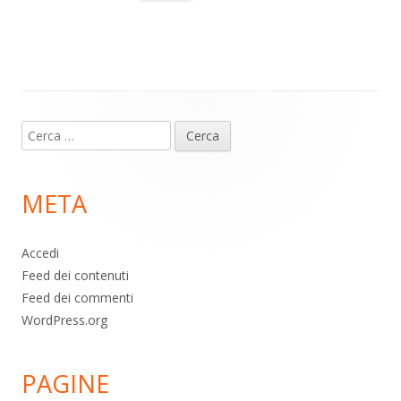
a
A
o
vi
m
p
o
di
p
k
Contenuto
Ricerca
piè
per:
di
META
pagina
Accedi
Feed dei contenuti
Feed dei commenti
WordPress.org
PAGINE