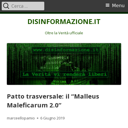
Ricerca
Menu
Menu
per:
principale
Vai
DISINFORMAZIONE.IT
al
contenuto
Oltre la Verità ufficiale
Patto trasversale: il “Malleus
Maleficarum 2.0”
Autore
Pubblicato
marceellopamio
6 Giugno 2019