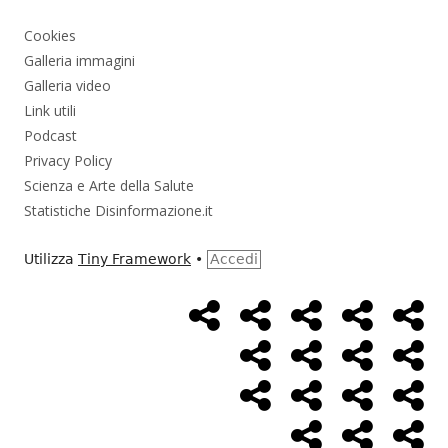
Cookies
Galleria immagini
Galleria video
Link utili
Podcast
Privacy Policy
Scienza e Arte della Salute
Statistiche Disinformazione.it
Utilizza
Tiny Framework
•
Accedi
Home
Alimentazione
Ambiente
Bambini
Bio
Menù
Page
social
Cancro
Controllo
Economia
Eso
link
Farmaci
Massoneria
NWO
Poli
Salute
Storia
Pod