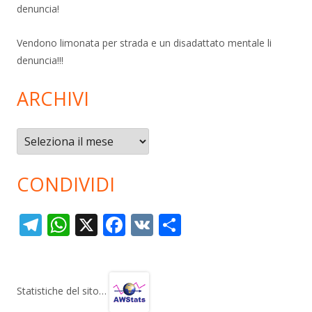
denuncia!
Vendono limonata per strada e un disadattato mentale li
denuncia!!!
ARCHIVI
Archivi
CONDIVIDI
T
W
X
F
V
C
el
h
ac
K
o
e
at
e
n
gr
s
b
di
Statistiche del sito…