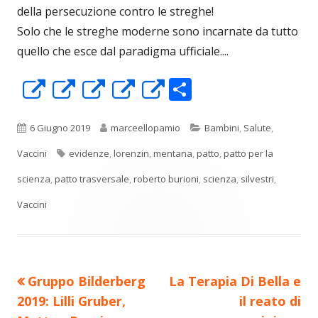
della persecuzione contro le streghe!
Solo che le streghe moderne sono incarnate da tutto
quello che esce dal paradigma ufficiale....
C
Apre
Apre
Apre
Apre
Apre
o
in
in
in
in
in
n
una
una
una
una
una
Pubblicato
Autore
Categorie
6 Giugno 2019
marceellopamio
Bambini
,
Salute
,
di
nuova
nuova
nuova
nuova
nuova
Tag
Vaccini
evidenze
,
lorenzin
,
mentana
,
patto
,
patto per la
vi
finestra
finestra
finestra
finestra
finestra
scienza
,
patto trasversale
,
roberto burioni
,
scienza
,
silvestri
,
di
Vaccini
Precedente
Nuovo
Gruppo Bilderberg
La Terapia Di Bella e
Navigazione
articolo:
articolo:
2019: Lilli Gruber,
il reato di
articoli