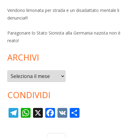
Vendono limonata per strada e un disadattato mentale li
denuncia!!!
Paragonare lo Stato Sionista alla Germania nazista non è
reato!
ARCHIVI
Archivi
CONDIVIDI
T
W
X
F
V
C
el
h
ac
K
o
e
at
e
n