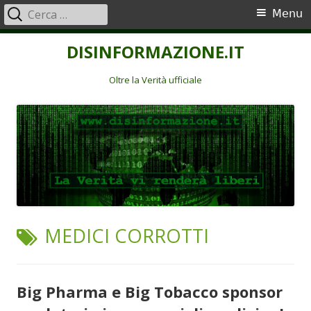
Ricerca
Menu
Menu
per:
principale
Vai
DISINFORMAZIONE.IT
al
contenuto
Oltre la Verità ufficiale
TAG:
MEDICI CORROTTI
Big Pharma e Big Tobacco sponsor