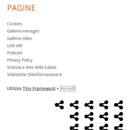
PAGINE
Cookies
Galleria immagini
Galleria video
Link utili
Podcast
Privacy Policy
Scienza e Arte della Salute
Statistiche Disinformazione.it
Utilizza
Tiny Framework
•
Accedi
Home
Alimentazione
Ambiente
Bambini
Bio
Menù
Page
social
Cancro
Controllo
Economia
Eso
link
Farmaci
Massoneria
NWO
Poli