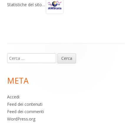
gr
s
b
di
Statistiche del sito…
a
A
o
vi
m
p
o
di
p
k
Contenuto
Ricerca
piè
per:
di
META
pagina
Accedi
Feed dei contenuti
Feed dei commenti
WordPress.org