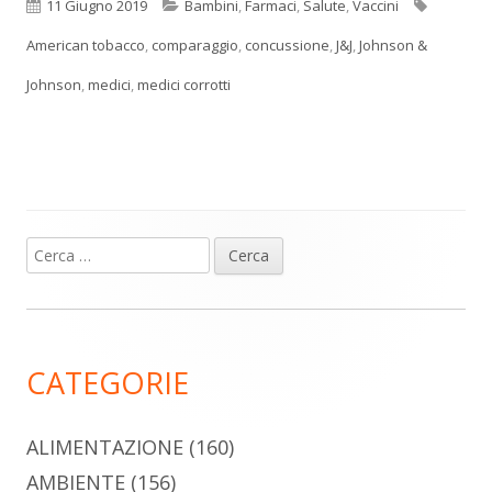
Pubblicato
Categorie
Tag
11 Giugno 2019
Bambini
,
Farmaci
,
Salute
,
Vaccini
American tobacco
,
comparaggio
,
concussione
,
J&J
,
Johnson &
Johnson
,
medici
,
medici corrotti
Ricerca
Barra
per:
laterale
principale
CATEGORIE
ALIMENTAZIONE
(160)
AMBIENTE
(156)