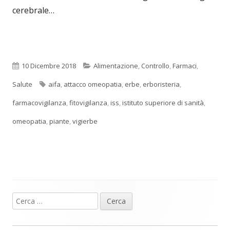
cerebrale…
Pubblicato
Categorie
10 Dicembre 2018
Alimentazione
,
Controllo
,
Farmaci
,
Tag
Salute
aifa
,
attacco omeopatia
,
erbe
,
erboristeria
,
farmacovigilanza
,
fitovigilanza
,
iss
,
istituto superiore di sanità
,
omeopatia
,
piante
,
vigierbe
Ricerca
Barra
per:
laterale