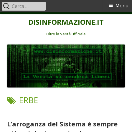
Ricerca
Menu
Menu
per:
principale
Vai
DISINFORMAZIONE.IT
al
contenuto
Oltre la Verità ufficiale
TAG:
ERBE
L’arroganza del Sistema è sempre