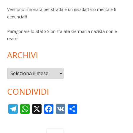
Vendono limonata per strada e un disadattato mentale li
denuncia!!!
Paragonare lo Stato Sionista alla Germania nazista non è
reato!
ARCHIVI
Archivi
CONDIVIDI
T
W
X
F
V
C
el
h
ac
K
o
e
at
e
n