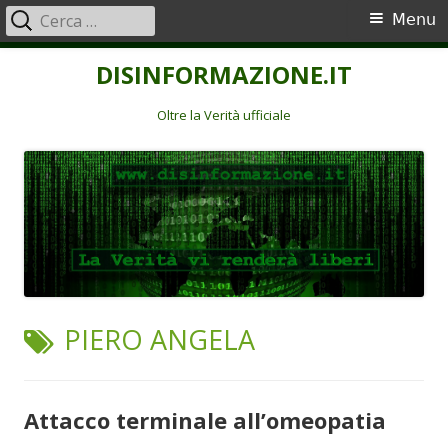
Ricerca
Menu
Menu
per:
principale
Vai
DISINFORMAZIONE.IT
al
contenuto
Oltre la Verità ufficiale
TAG:
PIERO ANGELA
Attacco terminale all’omeopatia