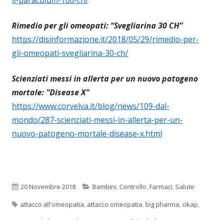
Rimedio per gli omeopati: “Svegliarina 30 CH”
https://disinformazione.it/2018/05/29/rimedio-per-
gli-omeopati-svegliarina-30-ch/
Scienziati messi in allerta per un nuovo patogeno
mortale: "Disease X"
https://www.corvelva.it/blog/news/109-dal-
mondo/287-scienziati-messi-in-allerta-per-un-
nuovo-patogeno-mortale-disease-x.html
Pubblicato
Categorie
20 Novembre 2018
Bambini
,
Controllo
,
Farmaci
,
Salute
Tag
attacco all'omeopatia
,
attacco omeopatia
,
big pharma
,
cikap
,