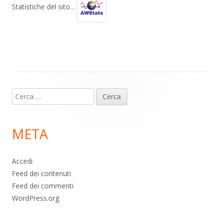
gr
s
b
di
Statistiche del sito…
a
A
o
vi
m
p
o
di
p
k
Contenuto
Ricerca
piè
per:
di
META
pagina
Accedi
Feed dei contenuti
Feed dei commenti
WordPress.org