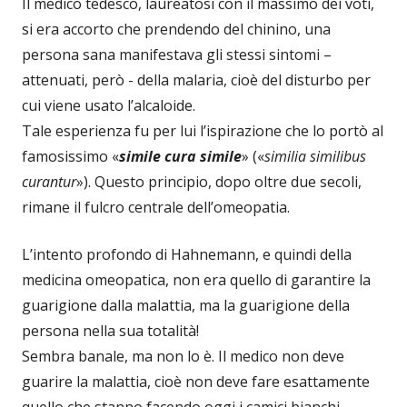
Il medico tedesco, laureatosi con il massimo dei voti,
si era accorto che prendendo del chinino, una
persona sana manifestava gli stessi sintomi –
attenuati, però - della malaria, cioè del disturbo per
cui viene usato l’alcaloide.
Tale esperienza fu per lui l’ispirazione che lo portò al
famosissimo «
simile cura simile
» («
similia similibus
curantur
»). Questo principio, dopo oltre due secoli,
rimane il fulcro centrale dell’omeopatia.
L’intento profondo di Hahnemann, e quindi della
medicina omeopatica, non era quello di garantire la
guarigione dalla malattia, ma la guarigione della
persona nella sua totalità!
Sembra banale, ma non lo è. Il medico non deve
guarire la malattia, cioè non deve fare esattamente
quello che stanno facendo oggi i camici bianchi