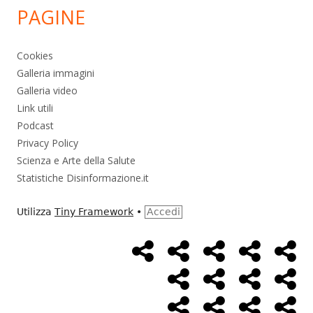
PAGINE
Cookies
Galleria immagini
Galleria video
Link utili
Podcast
Privacy Policy
Scienza e Arte della Salute
Statistiche Disinformazione.it
Utilizza
Tiny Framework
•
Accedi
Home
Alimentazione
Ambiente
Bambini
Bio
Menù
Page
social
Cancro
Controllo
Economia
Eso
link
Farmaci
Massoneria
NWO
Poli