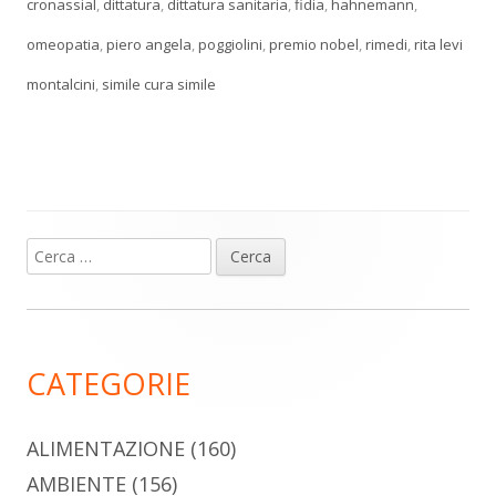
cronassial
,
dittatura
,
dittatura sanitaria
,
fidia
,
hahnemann
,
omeopatia
,
piero angela
,
poggiolini
,
premio nobel
,
rimedi
,
rita levi
montalcini
,
simile cura simile
Ricerca
Barra
per:
laterale
principale
CATEGORIE
ALIMENTAZIONE
(160)
AMBIENTE
(156)