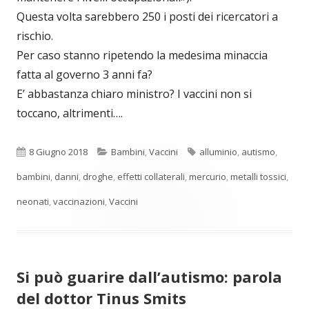
Questa volta sarebbero 250 i posti dei ricercatori a
rischio.
Per caso stanno ripetendo la medesima minaccia
fatta al governo 3 anni fa?
E’ abbastanza chiaro ministro? I vaccini non si
toccano, altrimenti….
Pubblicato
Categorie
Tag
8 Giugno 2018
Bambini
,
Vaccini
alluminio
,
autismo
,
bambini
,
danni
,
droghe
,
effetti collaterali
,
mercurio
,
metalli tossici
,
neonati
,
vaccinazioni
,
Vaccini
Si può guarire dall’autismo: parola
del dottor Tinus Smits