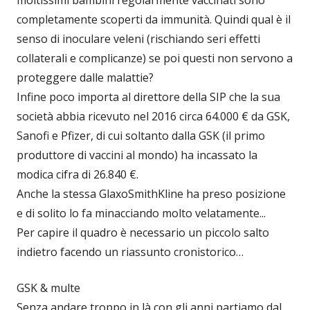
moltissimi bambini regolarmente vaccinati sono
completamente scoperti da immunità. Quindi qual è il
senso di inoculare veleni (rischiando seri effetti
collaterali e complicanze) se poi questi non servono a
proteggere dalle malattie?
Infine poco importa al direttore della SIP che la sua
società abbia ricevuto nel 2016 circa 64.000 € da GSK,
Sanofi e Pfizer, di cui soltanto dalla GSK (il primo
produttore di vaccini al mondo) ha incassato la
modica cifra di 26.840 €.
Anche la stessa GlaxoSmithKline ha preso posizione
e di solito lo fa minacciando molto velatamente...
Per capire il quadro è necessario un piccolo salto
indietro facendo un riassunto cronistorico…
GSK & multe
Senza andare troppo in là con gli anni partiamo dal