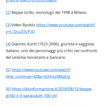
grillo-e-libero-o-controllato/
[2]
Beppe Grillo, monologo del 1998 a Milano.
[3]
Video Byoblu
https://www.youtube.com/watch?
v=C-Dcu33UPzQ
[4]
Giacinto Auriti (1923-2006), giurista e saggista
italiano, uno dei personaggi più critici nei confronti
del sistema monetario e bancario
[5]
https://www.youtube.com/watch?
time_continue=42&v=XcHncy0MpQg
[6]
https://disinformazione.it/2018/08/15/beppe-
grillo-e-il-paraculum-100-ch/