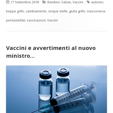
Pubblicato
Categorie
Tag
17 Settembre 2018
Bambini
,
Salute
,
Vaccini
autismo
,
beppe grillo
,
cambiamento
,
cinque stelle
,
giulia grillo
,
massoneria
,
pentastellati
,
vaccinazioni
,
Vaccini
Vaccini e avvertimenti al nuovo
ministro…