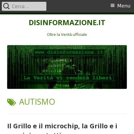
Ricerca
Menu
Menu
per:
principale
Vai
DISINFORMAZIONE.IT
al
contenuto
Oltre la Verità ufficiale
TAG:
AUTISMO
Il Grillo e il microchip, la Grillo e i