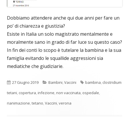
Dobbiamo attendere anche qui due anni per fare un
po’ di chiarezza e giustizia?
Esiste in Italia un solo magistrato mentalmente e
moralmente sano in grado di far luce su questo caso?
In fin dei conti lo scopo è tutelare la bambina e la sua
famiglia evitando le squallide aggressioni sia
mediatiche che giudiziarie.
Pubblicato
Categorie
Tag
27 Giugno 2019
Bambini
,
Vaccini
bambina
,
clostridium
tetani
,
copertura
,
infezione
,
non vaccinata
,
ospedale
,
rianimazione
,
tetano
,
Vaccini
,
verona