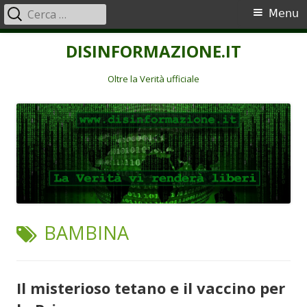
Ricerca
Menu
Menu
per:
principale
Vai
DISINFORMAZIONE.IT
al
contenuto
Oltre la Verità ufficiale
TAG:
BAMBINA
Il misterioso tetano e il vaccino per