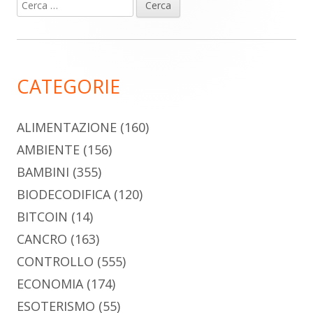
Ricerca
Barra
per:
laterale
principale
CATEGORIE
ALIMENTAZIONE
(160)
AMBIENTE
(156)
BAMBINI
(355)
BIODECODIFICA
(120)
BITCOIN
(14)
CANCRO
(163)
CONTROLLO
(555)
ECONOMIA
(174)
ESOTERISMO
(55)