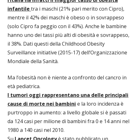
l’Italia ha infatti il maggior tasso di obesità
infantile
tra i maschi (21% pari merito con Cipro),
mentre il 42% dei maschi è obeso o in sovrappeso
(solo Cipro fa peggio con il 43%). Anche le bambine
hanno uno dei tassi più alti di obesità e sovrappeso,
il 38%. Dati questi della Childhood Obesity
Surveillance initiative (2015-17) dell’Organizzazione
Mondiale della Sanità.
Ma l’obesità non è niente a confronto del cancro in
età pediatrica.
I tumori oggi rappresentano una delle principali
cause di morte nei bambini
e la loro incidenza è
purtroppo in aumento: a livello globale si è passati
da 124 casi per milione di bambini fra 0 e 14 anni nel
1980 a 140 casi nel 2010.
Su
Lancet Oncology
è stato pubblicato un