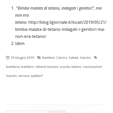
“
Bimba malata di tetano, indagati i genitori”, ma
non era
tetano
. http://blog.ilgiornale.it/locati/2019/05/21/
bimba-malata-di-tetano-indagati-i-genitori-ma-
non-era-tetano/
Idem
Pubblicato
Categorie
Tag
19 Giugno 2019
Bambini
,
Cancro
,
Salute
,
Vaccini
bambina
,
bambini
,
roberto burioni
,
scuola
,
tetano
,
vaccinazioni
,
Vaccini
,
verona
,
waldorf