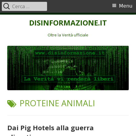
Ricerca
Menu
Menu
per:
principale
Vai
DISINFORMAZIONE.IT
al
contenuto
Oltre la Verità ufficiale
TAG:
PROTEINE ANIMALI
Dai Pig Hotels alla guerra