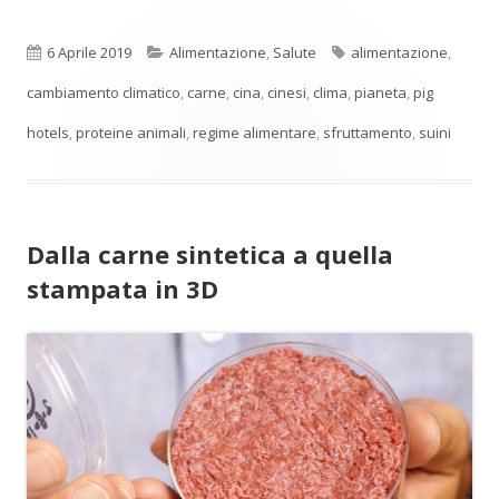
Pubblicato
Categorie
Tag
6 Aprile 2019
Alimentazione
,
Salute
alimentazione
,
cambiamento climatico
,
carne
,
cina
,
cinesi
,
clima
,
pianeta
,
pig
hotels
,
proteine animali
,
regime alimentare
,
sfruttamento
,
suini
Dalla carne sintetica a quella
stampata in 3D