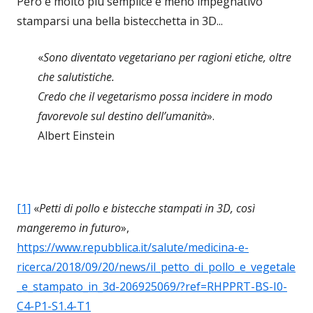
Però è molto più semplice e meno impegnativo
stamparsi una bella bistecchetta in 3D...
«
Sono diventato vegetariano per ragioni etiche, oltre
che salutistiche.
Credo che il vegetarismo possa incidere in modo
favorevole sul destino dell’umanità
».
Albert Einstein
[1]
«
Petti di pollo e bistecche stampati in 3D, così
mangeremo in futuro
»,
https://www.repubblica.it/salute/medicina-e-
ricerca/2018/09/20/news/il_petto_di_pollo_e_vegetale
_e_stampato_in_3d-206925069/?ref=RHPPRT-BS-I0-
C4-P1-S1.4-T1