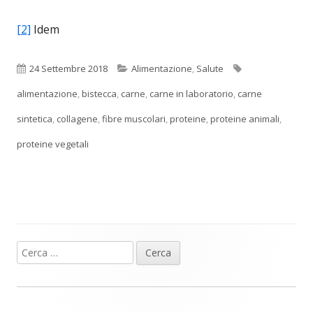
[2]
Idem
Pubblicato
Categorie
Tag
24 Settembre 2018
Alimentazione
,
Salute
alimentazione
,
bistecca
,
carne
,
carne in laboratorio
,
carne
sintetica
,
collagene
,
fibre muscolari
,
proteine
,
proteine animali
,
proteine vegetali
Ricerca
Barra
per:
laterale