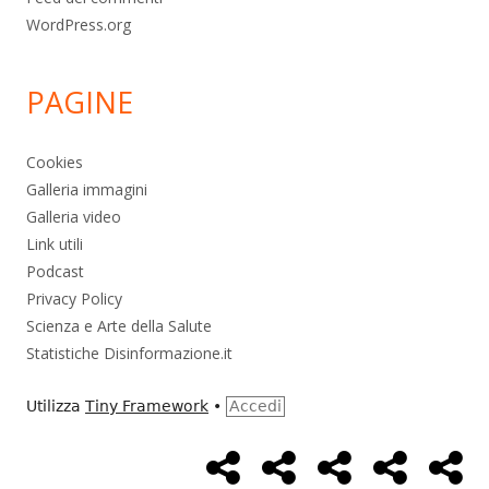
WordPress.org
PAGINE
Cookies
Galleria immagini
Galleria video
Link utili
Podcast
Privacy Policy
Scienza e Arte della Salute
Statistiche Disinformazione.it
Utilizza
Tiny Framework
•
Accedi
Home
Alimentazione
Ambiente
Bambini
Bio
Menù
Page