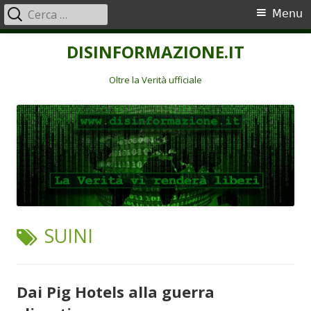
Ricerca
Menu
Menu
per:
principale
Vai
DISINFORMAZIONE.IT
al
contenuto
Oltre la Verità ufficiale
TAG:
SUINI
Dai Pig Hotels alla guerra