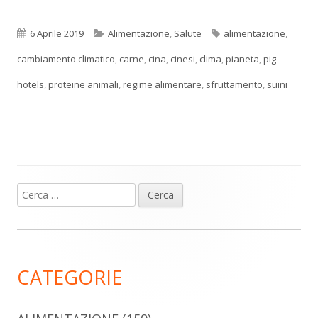
Pubblicato
Categorie
Tag
6 Aprile 2019
Alimentazione
,
Salute
alimentazione
,
cambiamento climatico
,
carne
,
cina
,
cinesi
,
clima
,
pianeta
,
pig
hotels
,
proteine animali
,
regime alimentare
,
sfruttamento
,
suini
Ricerca
Barra
per:
laterale
principale
CATEGORIE