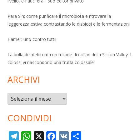
livello, e Fauci era il suo editor privato
Para Sin: come purificare il microbiota e ritrovare la
leggerezza estiva contrastando le disbiosi e le fermentazioni
Hamer: uno contro tutti!
La bolla del debito da un trilione di dollari della Silicon Valley. I
colossi vi nascondono una truffa colossale
ARCHIVI
Archivi
CONDIVIDI
T
W
X
F
V
C