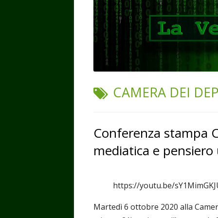
TAG:
CAMERA DEI DE
Conferenza stampa C
mediatica e pensiero 
https://youtu.be/sY1MimGK
Martedì 6 ottobre 2020 alla Camer