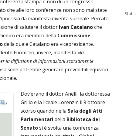
a conferenza stampa e non di un congresso
nto che alle loro conferenze non sono mai state
Stati
 l’ipocrisia da manifesta diventa surreale. Peccato
asione di salutare il dottor
Ivan Catalano
che
 medico era membro della
Commissione
to
della quale Catalano era vicepresidente.
ente Fnomceo, invece, manifesta «
la
r la diffusione di informazioni scarsamente
iosa sede potrebbe generare prevedibili equivoci
uzionale.
Dov’erano il dottor Anelli, la dottoressa
Grillo e la liceale Lorenzin il 9 ottobre
scorso quando nella
Sala degli Atti
Parlamentari
della
Biblioteca del
Senato
si è svolta una conferenza