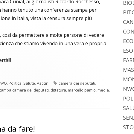
ara Cunial, ai giornalisti Riccardo Rocchesso,
BIO
an hanno tenuto una conferenza stampa per
BIT
zione in Italia, vista la censura sempre più
CAN
CON
o, così da permettere a molte persone di vedere
ECO
scienza che stiamo vivendo in una vera e propria
ESO
FAR
rtà!!!
MAS
MO
Tag
NWO
,
Politica
,
Salute
,
Vaccini
camera dei deputati
,
NW
tampa camera dei deputati
,
dittatura
,
marcello pamio
,
media
,
POL
SAL
SEN
a da fare!
STO