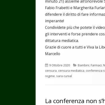
minuto 21) assieme all’onorevole S
Fabio Frabetti e Margherita Furl
difendere il diritto di fare informa
imperante!
Condividete più che potete il vide
gli interventi e forse prendere co
dittatura mediatica.
Grazie di cuore a tutti e Viva la Libe
Marcello
Pubblicato
Categorie
9 Ottobre 2020
Bambini
,
Farmaci
,
censura
,
censura mediatica
,
conferenza s
regime
,
sara cunial
La conferenza non s’h