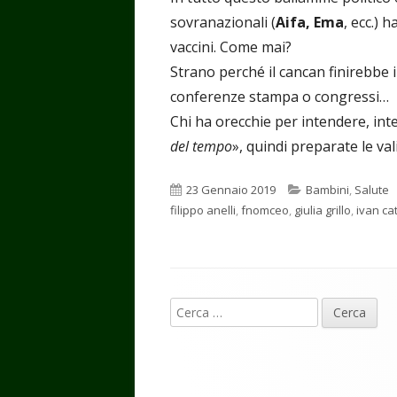
sovranazionali (
Aifa, Ema
, ecc.) 
vaccini. Come mai?
Strano perché il cancan finirebbe
conferenze stampa o congressi…
Chi ha orecchie per intendere, inten
del tempo
», quindi preparate le va
Pubblicato
Categorie
23 Gennaio 2019
Bambini
,
Salute
filippo anelli
,
fnomceo
,
giulia grillo
,
ivan ca
Contenuto
Ricerca
piè
per:
di
pagina