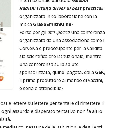
internazionale dal titolo «
Global
Health: l’Italia driver di best practice
»
organizzata in collaborazione con la
mitica
GlaxoSmithKline
?
Forse per gli
utili-ipocriti
una conferenza
organizzata da una associazione come il
Corvelva è preoccupante per la validità
sia scientifica che istituzionale, mentre
una conferenza sulla salute
sponsorizzata, quindi pagata, dalla
GSK
,
il primo produttore al mondo di vaccini,
è seria e attendibile?
t e lettere su lettere per tentare di rimettere il
 ogni assurdo e disperato tentativo non fa altro
lsità.
 mediatico, nessuna delle istituzioni e degli enti