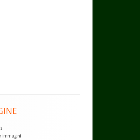
GINE
es
ia immagini