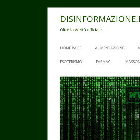
Vai
DISINFORMAZIONE.
al
contenuto
Oltre la Verità ufficiale
Menu
HOME PAGE
ALIMENTAZIONE
principale
ESOTERISMO
FARMACI
MASSON