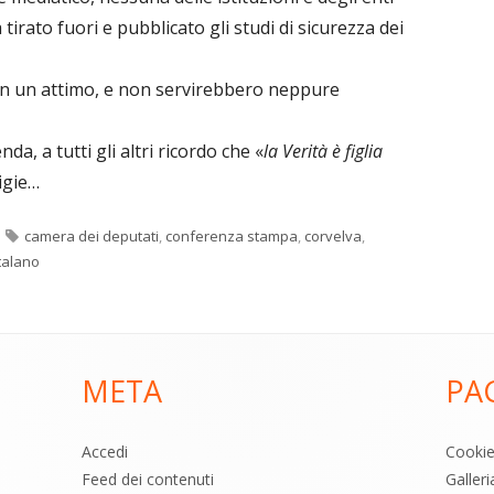
ha tirato fuori e pubblicato gli studi di sicurezza dei
 in un attimo, e non servirebbero neppure
da, a tutti gli altri ricordo che «
la Verità è figlia
ligie…
Tag
camera dei deputati
,
conferenza stampa
,
corvelva
,
talano
META
PA
Accedi
Cooki
Feed dei contenuti
Galler