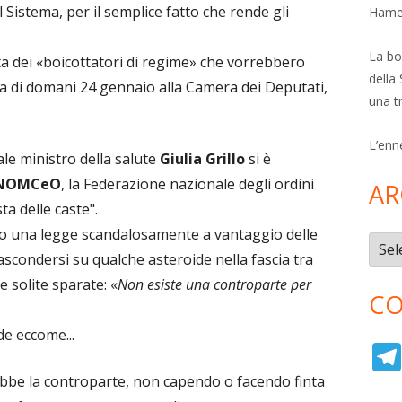
l Sistema, per il semplice fatto che rende gli
Hamer
La bol
sta dei «boicottatori di regime» che vorrebbero
della 
a di domani 24 gennaio alla Camera dei Deputati,
una t
L’enn
ale ministro della salute
Giulia Grillo
si è
NOMCeO
, la Federazione nazionale degli ordini
AR
ta delle caste".
to una legge scandalosamente a vantaggio delle
Archi
ascondersi su qualche asteroide nella fascia tra
 solite sparate: «
Non esiste una controparte per
CO
de eccome...
bbe la controparte, non capendo o facendo finta