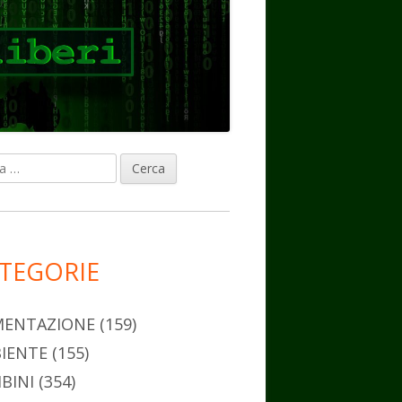
ca
rra
erale
ncipale
TEGORIE
MENTAZIONE
(159)
IENTE
(155)
BINI
(354)