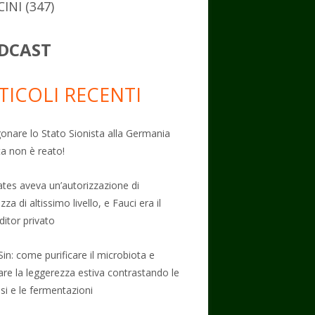
CINI
(347)
DCAST
TICOLI RECENTI
onare lo Stato Sionista alla Germania
ta non è reato!
Gates aveva un’autorizzazione di
zza di altissimo livello, e Fauci era il
ditor privato
Sin: come purificare il microbiota e
vare la leggerezza estiva contrastando le
osi e le fermentazioni