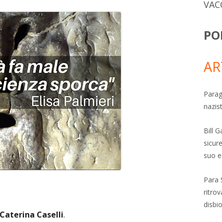
VAC
PO
AR
Parag
nazis
Bill 
sicure
suo e
Para 
ritro
disbi
Caterina Caselli
.