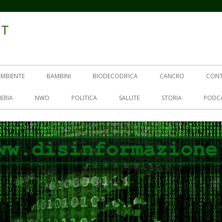
IT
AMBIENTE
BAMBINI
BIODECODIFICA
CANCRO
CON
ERIA
NWO
POLITICA
SALUTE
STORIA
PODC