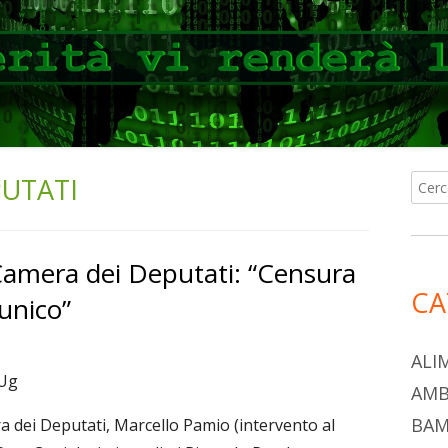
PUTATI
Ricer
Ba
per:
lat
amera dei Deputati: “Censura
pri
CA
unico”
ALI
JUg
AMB
BAM
a dei Deputati, Marcello Pamio (intervento al