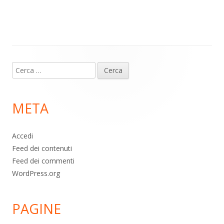
m
p
o
di
p
k
Contenuto
Ricerca
piè
per:
di
META
pagina
Accedi
Feed dei contenuti
Feed dei commenti
WordPress.org
PAGINE