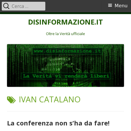
Ricerca
Menu
Menu
per:
principale
Vai
DISINFORMAZIONE.IT
al
contenuto
Oltre la Verità ufficiale
TAG:
IVAN CATALANO
La conferenza non s’ha da fare!