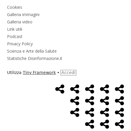
Cookies
Galleria immagini
Galleria video
Link utili
Podcast
Privacy Policy
Scienza e Arte della Salute
Statistiche Disinformazione.it
Utilizza
Tiny Framework
•
Accedi
Home
Alimentazione
Ambiente
Bambini
Bio
Menù
Page
social
Cancro
Controllo
Economia
Eso
link
Farmaci
Massoneria
NWO
Poli
Salute
Storia
Pod