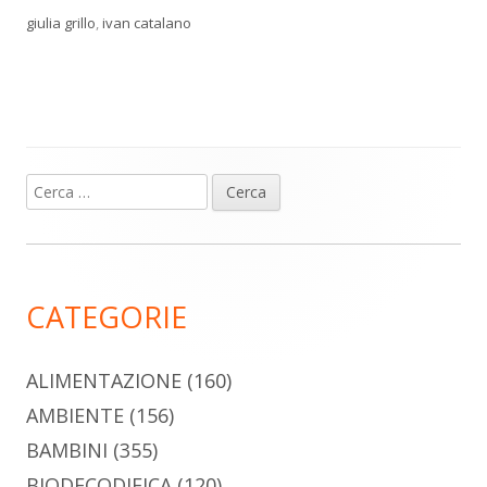
giulia grillo
,
ivan catalano
Ricerca
Barra
per:
laterale
principale
CATEGORIE
ALIMENTAZIONE
(160)
AMBIENTE
(156)
BAMBINI
(355)
BIODECODIFICA
(120)