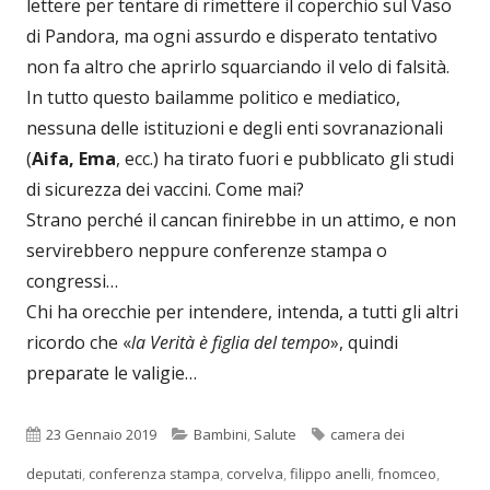
lettere per tentare di rimettere il coperchio sul Vaso
di Pandora, ma ogni assurdo e disperato tentativo
non fa altro che aprirlo squarciando il velo di falsità.
In tutto questo bailamme politico e mediatico,
nessuna delle istituzioni e degli enti sovranazionali
(
Aifa, Ema
, ecc.) ha tirato fuori e pubblicato gli studi
di sicurezza dei vaccini. Come mai?
Strano perché il cancan finirebbe in un attimo, e non
servirebbero neppure conferenze stampa o
congressi…
Chi ha orecchie per intendere, intenda, a tutti gli altri
ricordo che «
la Verità è figlia del tempo
», quindi
preparate le valigie…
Pubblicato
Categorie
Tag
23 Gennaio 2019
Bambini
,
Salute
camera dei
deputati
,
conferenza stampa
,
corvelva
,
filippo anelli
,
fnomceo
,