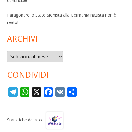
denuncia!!!
Paragonare lo Stato Sionista alla Germania nazista non è
reato!
ARCHIVI
Archivi
CONDIVIDI
T
W
X
F
V
C
el
h
ac
K
o
e
at
e
n
gr
s
b
di
Statistiche del sito…
a
A
o
vi