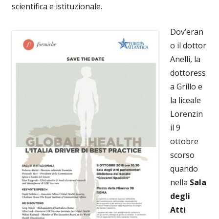
scientifica e istituzionale.
Dov’eran
o il dottor
Anelli, la
dottoress
a Grillo e
la liceale
Lorenzin
il 9
ottobre
scorso
quando
nella
Sala
degli
Atti