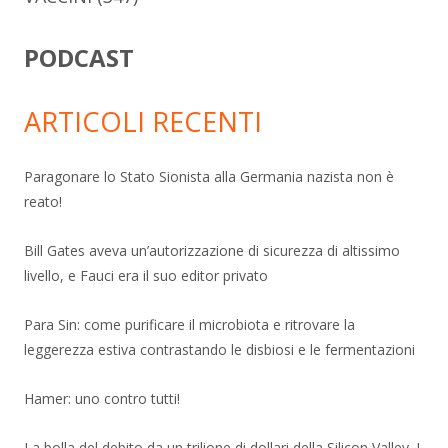
PODCAST
ARTICOLI RECENTI
Paragonare lo Stato Sionista alla Germania nazista non è
reato!
Bill Gates aveva un’autorizzazione di sicurezza di altissimo
livello, e Fauci era il suo editor privato
Para Sin: come purificare il microbiota e ritrovare la
leggerezza estiva contrastando le disbiosi e le fermentazioni
Hamer: uno contro tutti!
La bolla del debito da un trilione di dollari della Silicon Valley. I