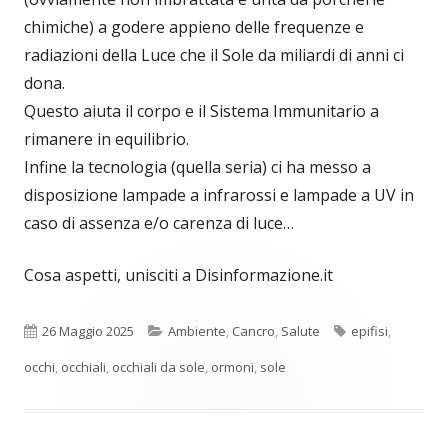
chimiche) a godere appieno delle frequenze e
radiazioni della Luce che il Sole da miliardi di anni ci
dona.
Questo aiuta il corpo e il Sistema Immunitario a
rimanere in equilibrio.
Infine la tecnologia (quella seria) ci ha messo a
disposizione lampade a infrarossi e lampade a UV in
caso di assenza e/o carenza di luce…
Cosa aspetti, unisciti a Disinformazione.it
Pubblicato
Categorie
Tag
26 Maggio 2025
Ambiente
,
Cancro
,
Salute
epifisi
,
occhi
,
occhiali
,
occhiali da sole
,
ormoni
,
sole