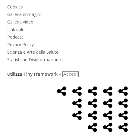
Cookies
Galleria immagini
Galleria video
Link utili
Podcast
Privacy Policy
Scienza e Arte della Salute
Statistiche Disinformazione.it
Utilizza
Tiny Framework
•
Accedi
Home
Alimentazione
Ambiente
Bambini
Bio
Menù
Page
social
Cancro
Controllo
Economia
Eso
link
Farmaci
Massoneria
NWO
Poli
Salute
Storia
Pod