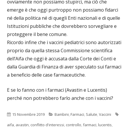
ovviamente non possiamo stupirci, ma ciò che
emerge è che oggi purtroppo non possiamo fidarci
né della politica né di quegli Enti nazionali e di quelle
Istituzioni pubbliche che dovrebbero sorvegliare e
proteggere il bene comune.
Ricordo infine che i vaccini pediatrici sono autorizzati
proprio da quella stessa Commissione scientifica
dell’Aifa che oggi è accusata dalla Corte dei Conti e
dalla Guardia di Finanza di aver speculato sui farmaci
a beneficio delle case farmaceutiche.
E se lo fanno con i farmaci (Avastin e Lucentis)
perché non potrebbero farlo anche con i vaccini?
Pubblicato
Categorie
Tag
15 Novembre 2019
Bambini
,
Farmaci
,
Salute
,
Vaccini
aifa
,
avastin
,
conflitto d'interessi
,
controllo
,
farmaci
,
lucentis
,