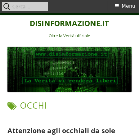
Ricerca
Menu
Menu
per:
principale
Vai
DISINFORMAZIONE.IT
al
contenuto
Oltre la Verità ufficiale
TAG:
OCCHI
Attenzione agli occhiali da sole