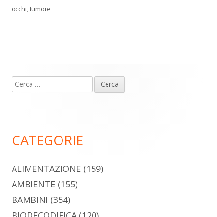
occhi
,
tumore
Ricerca
Barra
per:
laterale
principale
CATEGORIE
ALIMENTAZIONE
(159)
AMBIENTE
(155)
BAMBINI
(354)
BIODECODIFICA
(120)