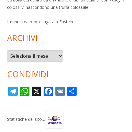
colossi vi nascondono una truffa colossale
L’ennesima morte lagata a Epstein
ARCHIVI
Archivi
CONDIVIDI
T
W
X
F
V
C
el
h
ac
K
o
e
at
e
n
gr
s
b
di
Statistiche del sito…
a
A
o
vi