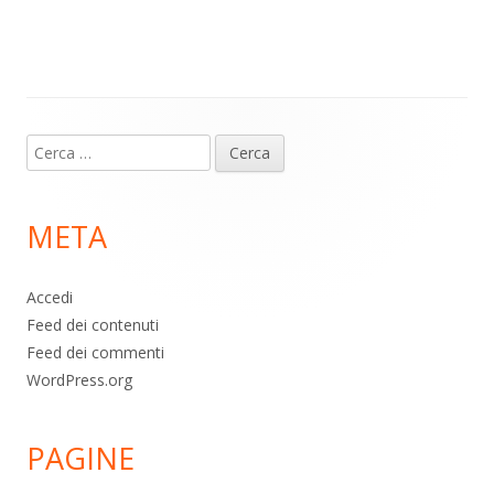
m
p
o
di
p
k
Contenuto
Ricerca
piè
per:
di
META
pagina
Accedi
Feed dei contenuti
Feed dei commenti
WordPress.org
PAGINE