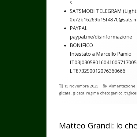
s
SATSMOBI TELEGRAM (Light
0x72b16269b15f4870@sats.m
PAYPAL
paypal.me/disinformazione
BONIFICO
Intestato a Marcello Pamio
IT03J03058016041005717005
LT873250012076360666
Pubblicato
Categorie
15 Novembre 2025
Alimentazione
glicata
,
glicata
,
regime chetogenico
,
triglice
Matteo Grandi: lo ch