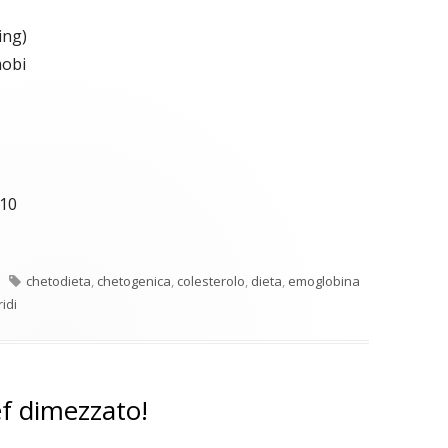
ing)
obi
10
Tag
chetodieta
,
chetogenica
,
colesterolo
,
dieta
,
emoglobina
ridi
ef dimezzato!