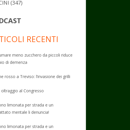
CINI
(347)
DCAST
TICOLI RECENTI
mare meno zucchero da piccoli riduce
schio di demenza
e rosso a Treviso: l’invasione dei grilli
: oltraggio al Congresso
no limonata per strada e un
attato mentale li denuncia!
no limonata per strada e un