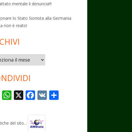
attato mentale li denuncia!!!
onare lo Stato Sionista alla Germania
ta non è reato!
CHIVI
vi
NDIVIDI
T
W
X
F
V
C
el
h
ac
K
o
e
at
e
n
gr
s
b
di
stiche del sito…