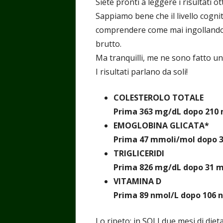
Siete pronti a leggere i risultati o
Sappiamo bene che il livello cognit
comprendere come mai ingollando gr
brutto.
Ma tranquilli, me ne sono fatto un
I risultati parlano da soli!
COLESTEROLO TOTALE
Prima 363 mg/dL dopo 210
EMOGLOBINA GLICATA*
Prima 47 mmoli/mol dopo 
TRIGLICERIDI
Prima 826 mg/dL dopo 31 
VITAMINA D
Prima 89 nmol/L dopo 106 
Lo ripeto: in SOLI due mesi di diet