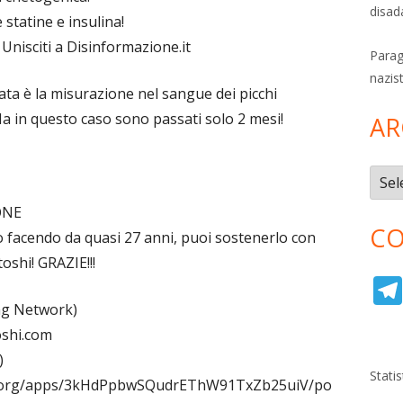
disad
statine e insulina!
 Unisciti a Disinformazione.it
Parag
nazis
ata è la misurazione nel sangue dei picchi
 Ma in questo caso sono passati solo 2 mesi!
AR
Archi
ONE
CO
o facendo da quasi 27 anni, puoi sostenerlo con
oshi! GRAZIE!!!
ng Network)
shi.com
)
Stati
ess.org/apps/3kHdPpbwSQudrEThW91TxZb25uiV/po