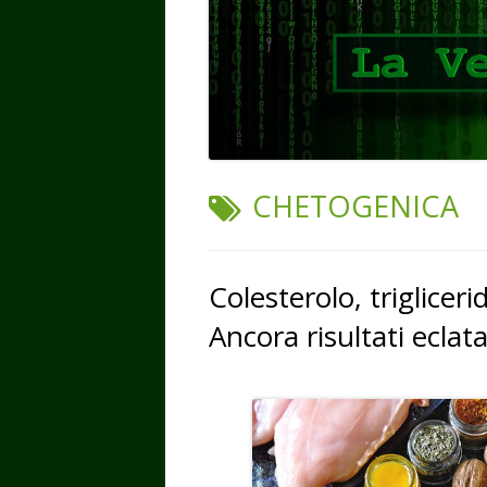
TAG:
CHETOGENICA
Colesterolo, triglicer
Ancora risultati eclat