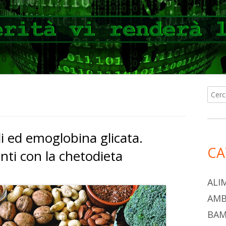
Ricer
Ba
per:
lat
idi ed emoglobina glicata.
pri
CA
anti con la chetodieta
ALI
AMB
BAM