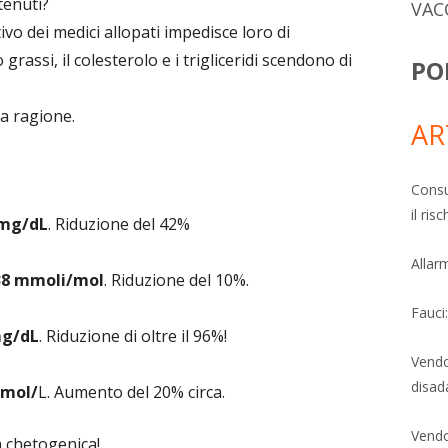
ttenuti?
VAC
ivo dei medici allopati impedisce loro di
assi, il colesterolo e i trigliceridi scendono di
PO
a ragione.
AR
Consu
il ri
 mg/dL
. Riduzione del 42%
Allarm
38 mmoli/mol
. Riduzione del 10%.
Fauci
mg/dL
. Riduzione di oltre il 96%!
Vendo
disad
nmol/
L. Aumento del 20% circa.
Vendo
a chetogenica!