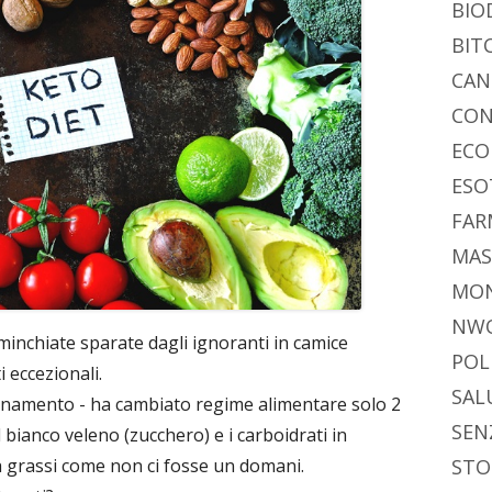
BIO
BIT
CAN
CON
ECO
ESO
FAR
MAS
MO
NW
e minchiate sparate dagli ignoranti in camice
POL
i eccezionali.
SAL
ornamento - ha cambiato regime alimentare solo 2
SEN
 bianco veleno (zucchero) e i carboidrati in
a grassi come non ci fosse un domani.
STO