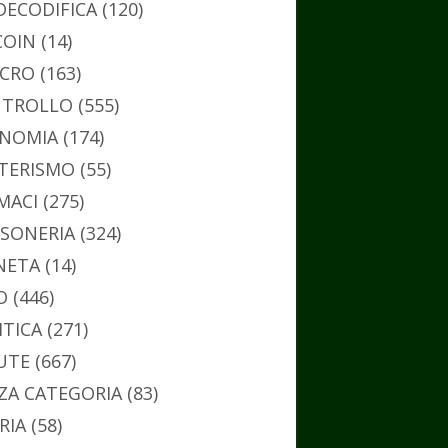
DECODIFICA
(120)
COIN
(14)
CRO
(163)
TROLLO
(555)
NOMIA
(174)
TERISMO
(55)
MACI
(275)
SONERIA
(324)
NETA
(14)
O
(446)
ITICA
(271)
UTE
(667)
ZA CATEGORIA
(83)
RIA
(58)