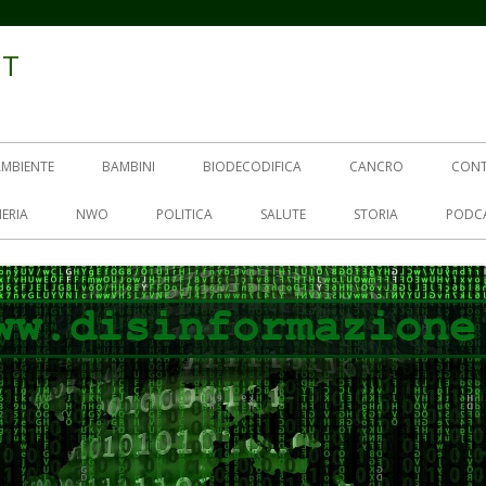
IT
AMBIENTE
BAMBINI
BIODECODIFICA
CANCRO
CON
ERIA
NWO
POLITICA
SALUTE
STORIA
PODC