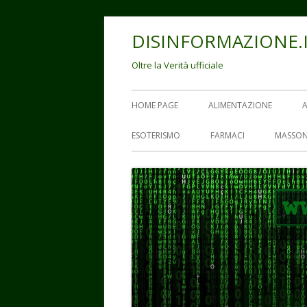
Vai
DISINFORMAZIONE.
al
contenuto
Oltre la Verità ufficiale
Menu
HOME PAGE
ALIMENTAZIONE
principale
ESOTERISMO
FARMACI
MASSON