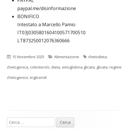
PAYPAL
paypal.me/disinformazione
BONIFICO
Intestato a Marcello Pamio
IT03J0305801604100571700510
LT873250012076360666
Pubblicato
Categorie
Tag
15 Novembre 2025
Alimentazione
chetodieta
,
chetogenica
,
colesterolo
,
dieta
,
emoglobina glicata
,
glicata
,
regime
chetogenico
,
trigliceridi
Ricerca
Barra
per: