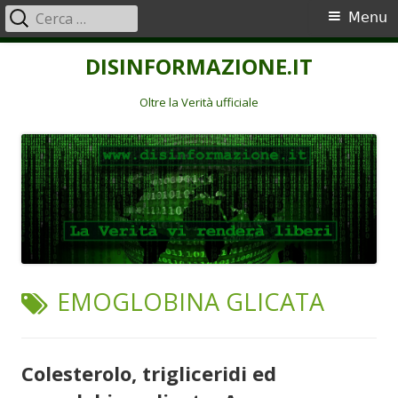
Ricerca
Menu
Menu
per:
principale
Vai
DISINFORMAZIONE.IT
al
contenuto
Oltre la Verità ufficiale
TAG:
EMOGLOBINA GLICATA
Colesterolo, trigliceridi ed