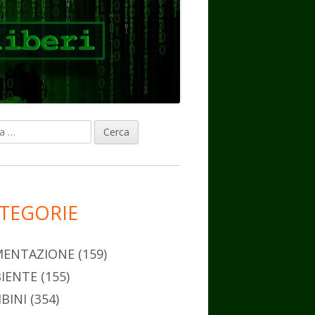
ca
rra
erale
ncipale
TEGORIE
MENTAZIONE
(159)
IENTE
(155)
BINI
(354)