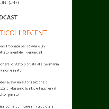
CINI
(347)
DCAST
TICOLI RECENTI
no limonata per strada e un
attato mentale li denuncia!!!
onare lo Stato Sionista alla Germania
ta non è reato!
Gates aveva un’autorizzazione di
zza di altissimo livello, e Fauci era il
ditor privato
Sin: come purificare il microbiota e