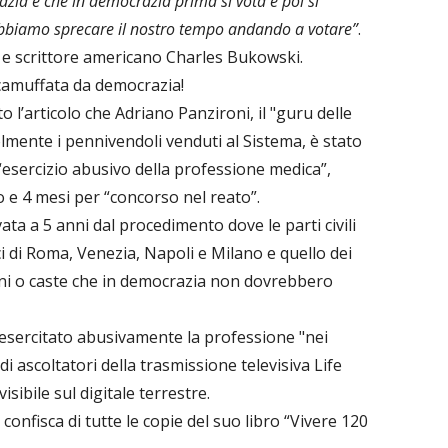
azia è che in democrazia prima si vota e poi si
obbiamo sprecare il nostro tempo andando a votare”
.
 e scrittore americano Charles Bukowski.
 camuffata da democrazia!
 l’articolo che Adriano Panzironi, il "guru delle
mente i pennivendoli venduti al Sistema, è stato
esercizio abusivo della professione medica”,
o e 4 mesi per “concorso nel reato”.
ta a 5 anni dal procedimento dove le parti civili
i di Roma, Venezia, Napoli e Milano e quello dei
rdini o caste che in democrazia non dovrebbero
esercitato abusivamente la professione "nei
 ascoltatori della trasmissione televisiva Life
sibile sul digitale terrestre.
confisca di tutte le copie del suo libro “Vivere 120