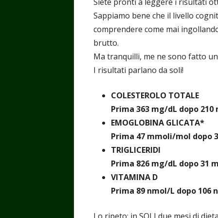
Siete pronti a leggere i risultati o
Sappiamo bene che il livello cognit
comprendere come mai ingollando gr
brutto.
Ma tranquilli, me ne sono fatto un
I risultati parlano da soli!
COLESTEROLO TOTALE
Prima 363 mg/dL dopo 210
EMOGLOBINA GLICATA*
Prima 47 mmoli/mol dopo 
TRIGLICERIDI
Prima 826 mg/dL dopo 31 
VITAMINA D
Prima 89 nmol/L dopo 106 
Lo ripeto: in SOLI due mesi di diet