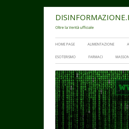
Vai
DISINFORMAZIONE.
al
contenuto
Oltre la Verità ufficiale
Menu
HOME PAGE
ALIMENTAZIONE
principale
ESOTERISMO
FARMACI
MASSON