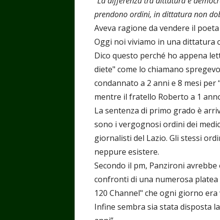
“La differenza tra dittatura e democr
prendono ordini, in dittatura non d
Aveva ragione da vendere il poeta
Oggi noi viviamo in una dittatura
Dico questo perché ho appena letto
diete" come lo chiamano spregevol
condannato a 2 anni e 8 mesi per “
mentre il fratello Roberto a 1 ann
La sentenza di primo grado è arriva
sono i vergognosi ordini dei medic
giornalisti del Lazio. Gli stessi o
neppure esistere.
Secondo il pm, Panzironi avrebbe 
confronti di una numerosa platea di
120 Channel" che ogni giorno era vi
Infine sembra sia stata disposta la 