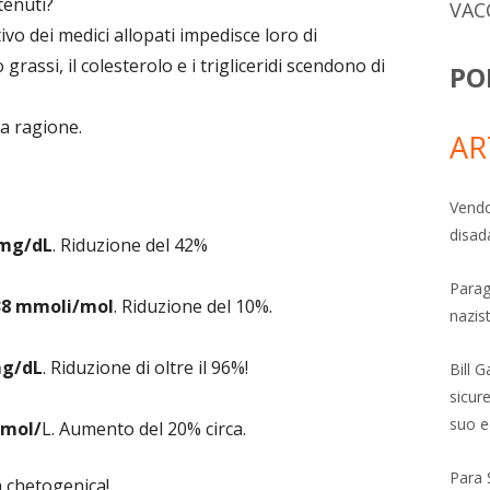
ttenuti?
VAC
ivo dei medici allopati impedisce loro di
assi, il colesterolo e i trigliceridi scendono di
PO
a ragione.
AR
Vendo
disad
 mg/dL
. Riduzione del 42%
Parag
38 mmoli/mol
. Riduzione del 10%.
nazis
mg/dL
. Riduzione di oltre il 96%!
Bill 
sicure
suo e
nmol/
L. Aumento del 20% circa.
Para 
a chetogenica!