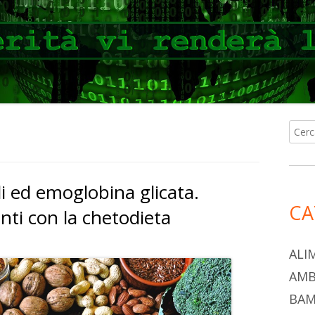
Ricer
Ba
per:
lat
idi ed emoglobina glicata.
pri
CA
anti con la chetodieta
ALI
AMB
BAM