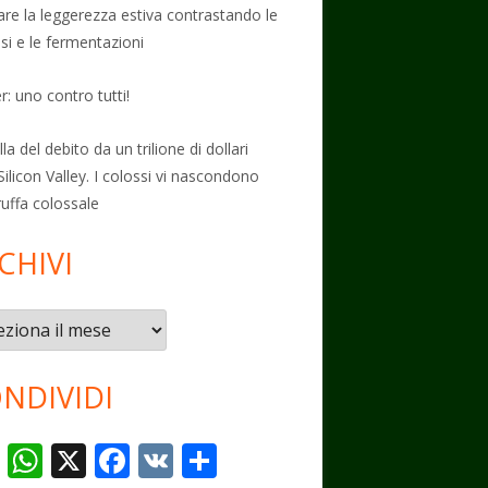
vare la leggerezza estiva contrastando le
osi e le fermentazioni
: uno contro tutti!
la del debito da un trilione di dollari
Silicon Valley. I colossi vi nascondono
ruffa colossale
CHIVI
vi
NDIVIDI
T
W
X
F
V
C