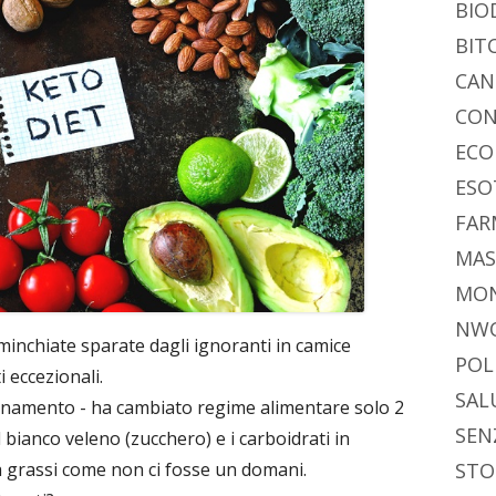
BIO
BIT
CAN
CON
ECO
ESO
FAR
MAS
MO
NW
e minchiate sparate dagli ignoranti in camice
POL
i eccezionali.
SAL
ornamento - ha cambiato regime alimentare solo 2
SEN
 bianco veleno (zucchero) e i carboidrati in
a grassi come non ci fosse un domani.
STO