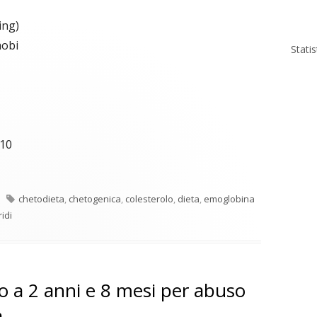
ing)
obi
Stati
10
Tag
chetodieta
,
chetogenica
,
colesterolo
,
dieta
,
emoglobina
ridi
o a 2 anni e 8 mesi per abuso
a