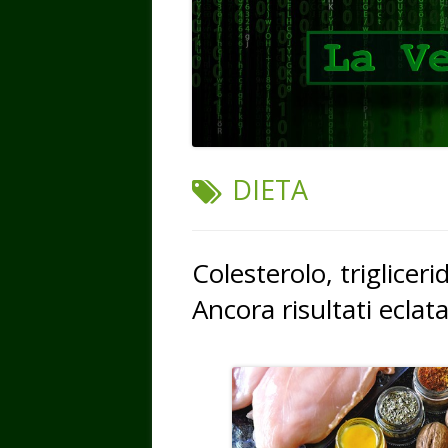
TAG:
DIETA
Colesterolo, triglicer
Ancora risultati eclat