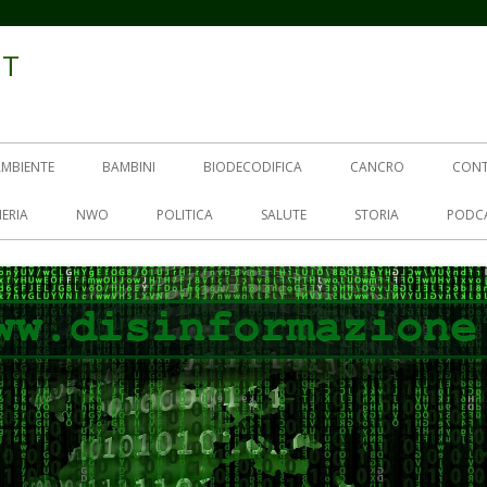
IT
AMBIENTE
BAMBINI
BIODECODIFICA
CANCRO
CON
ERIA
NWO
POLITICA
SALUTE
STORIA
PODC