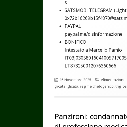
s
SATSMOBI TELEGRAM (Light
0x72b16269b15f4870@sats.m
PAYPAL
paypal.me/disinformazione
BONIFICO
Intestato a Marcello Pamio
IT03J03058016041005717005
LT873250012076360666
Pubblicato
Categorie
15 Novembre 2025
Alimentazione
glicata
,
glicata
,
regime chetogenico
,
triglice
Panzironi: condannat
di professione medic