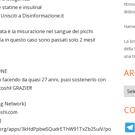
ritro
statine e insulina!
disbi
 Unisciti a Disinformazione.it
Hamer
ata è la misurazione nel sangue dei picchi
 Ma in questo caso sono passati solo 2 mesi!
La bol
della 
una t
AR
ONE
o facendo da quasi 27 anni, puoi sostenerlo con
oshi! GRAZIE!!!
Archi
ng Network)
CO
shi.com
)
ess.org/apps/3kHdPpbwSQudrEThW91TxZb25uiV/po