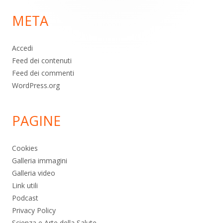
di
META
pagina
Accedi
Feed dei contenuti
Feed dei commenti
WordPress.org
PAGINE
Cookies
Galleria immagini
Galleria video
Link utili
Podcast
Privacy Policy
Scienza e Arte della Salute