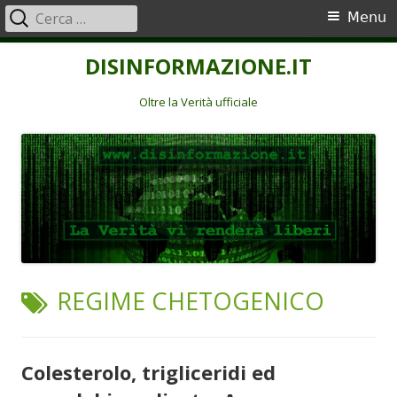
Ricerca
Menu
Menu
per:
principale
Vai
DISINFORMAZIONE.IT
al
contenuto
Oltre la Verità ufficiale
TAG:
REGIME CHETOGENICO
Colesterolo, trigliceridi ed