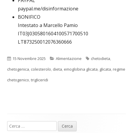
PAYPAL
paypal.me/disinformazione
BONIFICO
Intestato a Marcello Pamio
IT03J0305801604100571700510
LT873250012076360666
Pubblicato
Categorie
Tag
15 Novembre 2025
Alimentazione
chetodieta
,
chetogenica
,
colesterolo
,
dieta
,
emoglobina glicata
,
glicata
,
regime
chetogenico
,
trigliceridi
Ricerca
Barra
per: