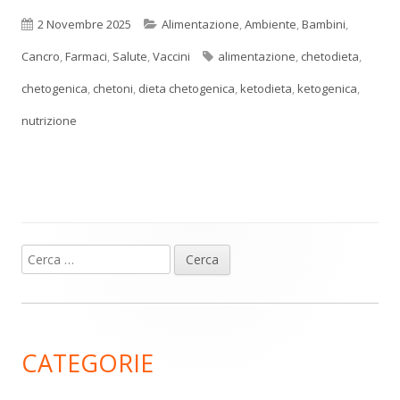
Pubblicato
Categorie
2 Novembre 2025
Alimentazione
,
Ambiente
,
Bambini
,
Tag
Cancro
,
Farmaci
,
Salute
,
Vaccini
alimentazione
,
chetodieta
,
chetogenica
,
chetoni
,
dieta chetogenica
,
ketodieta
,
ketogenica
,
nutrizione
Ricerca
Barra
per:
laterale
principale
CATEGORIE