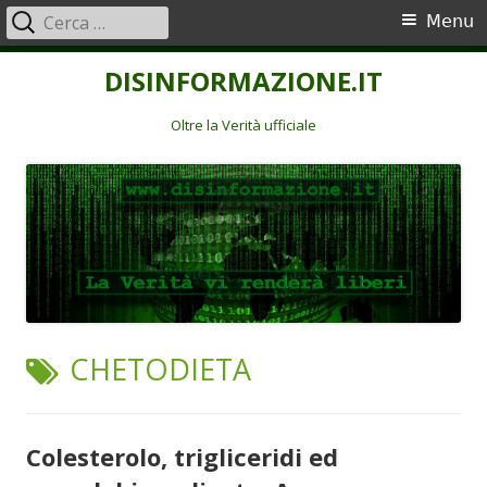
Ricerca
Menu
Menu
per:
principale
Vai
DISINFORMAZIONE.IT
al
contenuto
Oltre la Verità ufficiale
TAG:
CHETODIETA
Colesterolo, trigliceridi ed