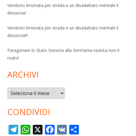
Vendono limonata per strada e un disadattato mentale li
denuncia!
Vendono limonata per strada e un disadattato mentale li
denuncia!!!
Paragonare lo Stato Sionista alla Germania nazista non è
reato!
ARCHIVI
Archivi
CONDIVIDI
T
W
X
F
V
C