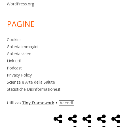
WordPress.org
PAGINE
Cookies
Galleria immagini
Galleria video
Link utili
Podcast
Privacy Policy
Scienza e Arte della Salute
Statistiche Disinformazione.it
Utilizza
Tiny Framework
•
Accedi
Home
Alimentazione
Ambiente
Bambini
Bio
Menù
Page
social
Cancro
Controllo
Economia
Eso