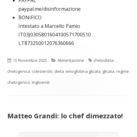
PAYPAL
paypal.me/disinformazione
BONIFICO
Intestato a Marcello Pamio
IT03J0305801604100571700510
LT873250012076360666
Pubblicato
Categorie
Tag
15 Novembre 2025
Alimentazione
chetodieta
,
chetogenica
,
colesterolo
,
dieta
,
emoglobina glicata
,
glicata
,
regime
chetogenico
,
trigliceridi
Matteo Grandi: lo chef dimezzato!