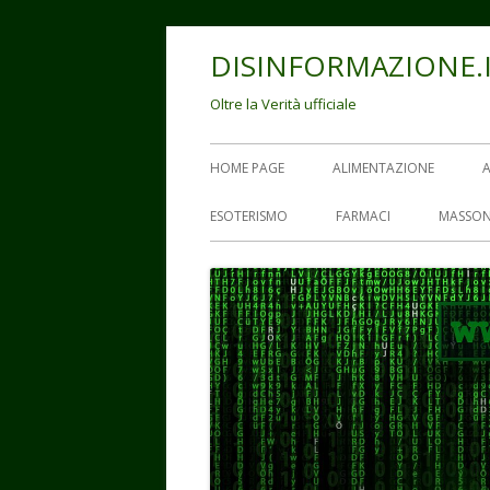
Vai
DISINFORMAZIONE.
al
contenuto
Oltre la Verità ufficiale
Menu
HOME PAGE
ALIMENTAZIONE
principale
ESOTERISMO
FARMACI
MASSON