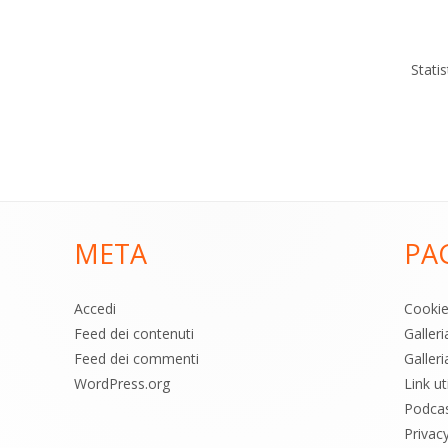
Stati
META
PA
Accedi
Cooki
Feed dei contenuti
Galler
Feed dei commenti
Galleri
WordPress.org
Link uti
Podca
Privac