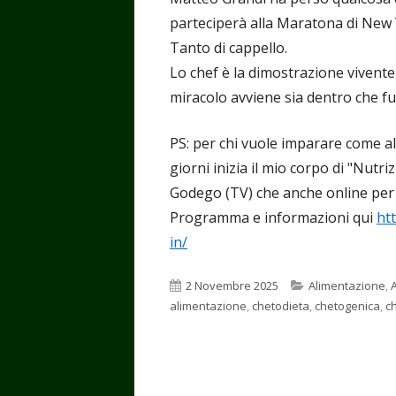
parteciperà alla Maratona di New 
Tanto di cappello.
Lo chef è la dimostrazione vivent
miracolo avviene sia dentro che fu
PS: per chi vuole imparare come al
giorni inizia il mio corpo di "Nutr
Godego (TV) che anche online per 
Programma e informazioni qui
ht
in/
Pubblicato
Categorie
2 Novembre 2025
Alimentazione
,
alimentazione
,
chetodieta
,
chetogenica
,
c