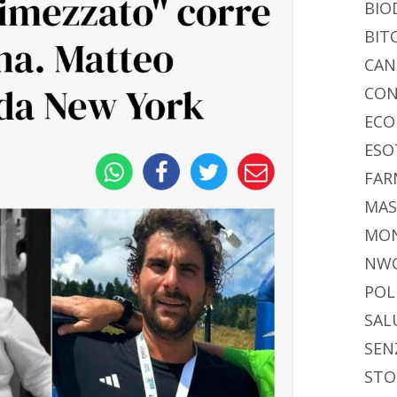
BIO
BIT
CAN
CON
ECO
ESO
FAR
MAS
MO
NW
POL
SAL
SEN
STO