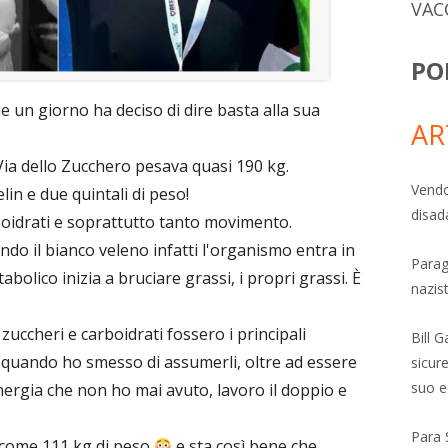
VAC
PO
e un giorno ha deciso di dire basta alla sua
AR
 Via dello Zucchero pesava quasi 190 kg.
Vendo
in e due quintali di peso!
disad
rboidrati e soprattutto tanto movimento.
endo il bianco veleno infatti l'organismo entra in
Parag
olico inizia a bruciare grassi, i propri grassi. È
nazis
zuccheri e carboidrati fossero i principali
Bill 
a quando ho smesso di assumerli, oltre ad essere
sicure
suo e
nergia che non ho mai avuto, lavoro il doppio e
Para 
 come 111 kg di peso
e sta così bene che