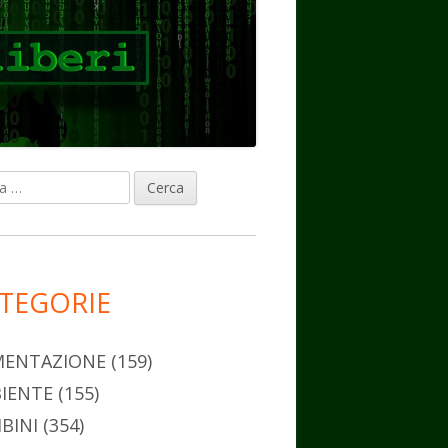
ca
rra
erale
ncipale
TEGORIE
MENTAZIONE
(159)
IENTE
(155)
BINI
(354)