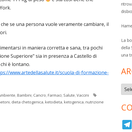
ritro
York.
disbi
e che se una persona vuole veramente cambiare, il
Hamer
ori.
La bol
imentarsi in maniera corretta e sana, tra pochi
della 
una t
izione Superiore" sia in presenza a Castello di
chi è lontano.
AR
tps://www.artedellasalute.it/scuola-di-formazione-
Archi
Tag
Ambiente
,
Bambini
,
Cancro
,
Farmaci
,
Salute
,
Vaccini
hetoni
,
dieta chetogenica
,
ketodieta
,
ketogenica
,
nutrizione
CO