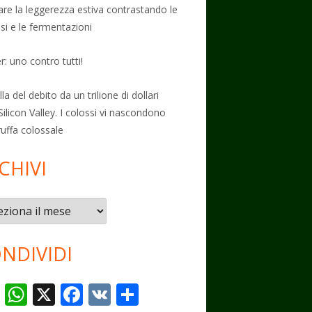
vare la leggerezza estiva contrastando le
osi e le fermentazioni
: uno contro tutti!
la del debito da un trilione di dollari
Silicon Valley. I colossi vi nascondono
ruffa colossale
CHIVI
vi
NDIVIDI
T
W
X
F
V
C