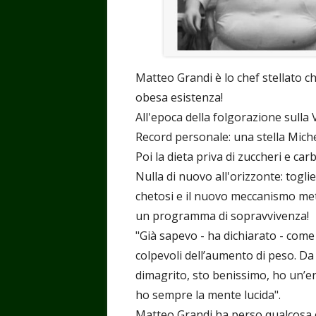
Matteo Grandi è lo chef stellato ch
obesa esistenza!
All'epoca della folgorazione sulla
Record personale: una stella Michel
Poi la dieta priva di zuccheri e ca
Nulla di nuovo all'orizzonte: togli
chetosi e il nuovo meccanismo metab
un programma di sopravvivenza!
"Già sapevo - ha dichiarato - come 
colpevoli dell’aumento di peso. D
dimagrito, sto benissimo, ho un’e
ho sempre la mente lucida".
Matteo Grandi ha perso qualcosa