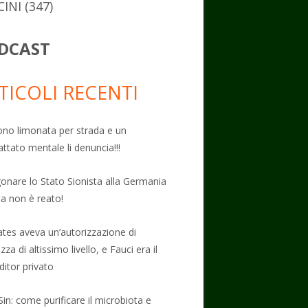
CINI
(347)
DCAST
TICOLI RECENTI
no limonata per strada e un
attato mentale li denuncia!!!
onare lo Stato Sionista alla Germania
ta non è reato!
Gates aveva un’autorizzazione di
zza di altissimo livello, e Fauci era il
ditor privato
Sin: come purificare il microbiota e