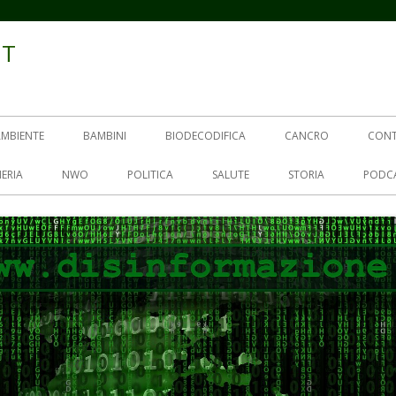
IT
AMBIENTE
BAMBINI
BIODECODIFICA
CANCRO
CON
ERIA
NWO
POLITICA
SALUTE
STORIA
PODC