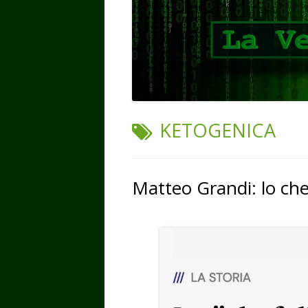
TAG:
KETOGENICA
Matteo Grandi: lo ch