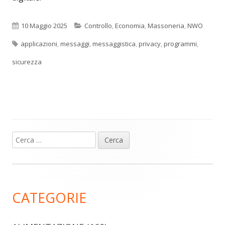
Pubblicato
Categorie
10 Maggio 2025
Controllo
,
Economia
,
Massoneria
,
NWO
Tag
applicazioni
,
messaggi
,
messaggistica
,
privacy
,
programmi
,
sicurezza
Ricerca
Barra
per:
laterale
principale
CATEGORIE