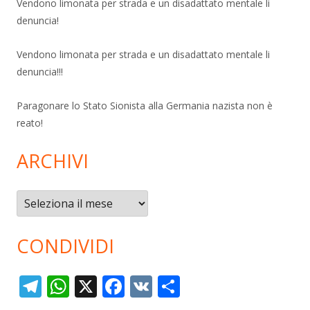
Vendono limonata per strada e un disadattato mentale li
denuncia!
Vendono limonata per strada e un disadattato mentale li
denuncia!!!
Paragonare lo Stato Sionista alla Germania nazista non è
reato!
ARCHIVI
Archivi
CONDIVIDI
T
W
X
F
V
C
el
h
ac
K
o