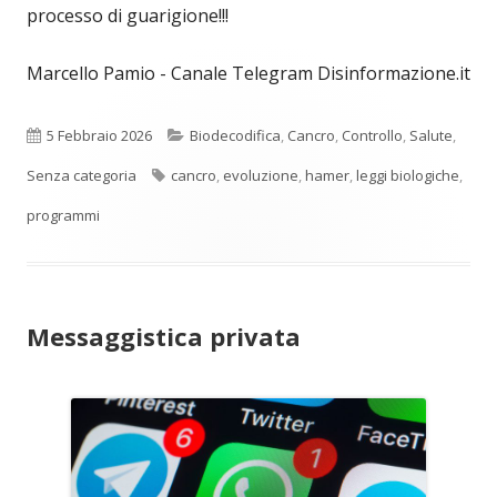
processo di guarigione!!!
Marcello Pamio - Canale Telegram Disinformazione.it
Pubblicato
Categorie
5 Febbraio 2026
Biodecodifica
,
Cancro
,
Controllo
,
Salute
,
Tag
Senza categoria
cancro
,
evoluzione
,
hamer
,
leggi biologiche
,
programmi
Messaggistica privata