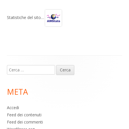
e
at
e
n
gr
s
b
di
Statistiche del sito…
a
A
o
vi
m
p
o
di
p
k
Contenuto
Ricerca
piè
per:
di
META
pagina
Accedi
Feed dei contenuti
Feed dei commenti