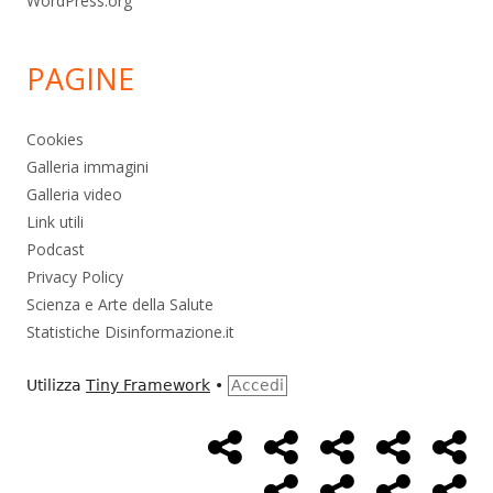
WordPress.org
PAGINE
Cookies
Galleria immagini
Galleria video
Link utili
Podcast
Privacy Policy
Scienza e Arte della Salute
Statistiche Disinformazione.it
Utilizza
Tiny Framework
•
Accedi
Home
Alimentazione
Ambiente
Bambini
Bio
Menù
Page
social
Cancro
Controllo
Economia
Eso