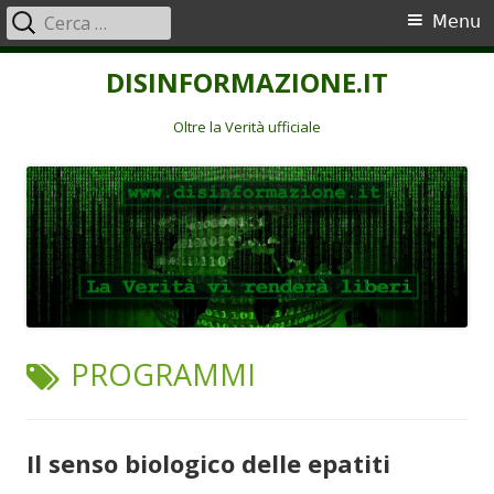
Ricerca
Menu
Menu
per:
principale
Vai
DISINFORMAZIONE.IT
al
contenuto
Oltre la Verità ufficiale
TAG:
PROGRAMMI
Il senso biologico delle epatiti