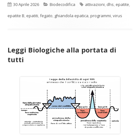
Pubblicato
Categorie
Tag
30 Aprile 2026
Biodecodifica
attivazioni
,
dhs
,
epatite
,
epatite B
,
epatiti
,
fegato
,
ghiandola epatica
,
programmi
,
virus
Leggi Biologiche alla portata di
tutti