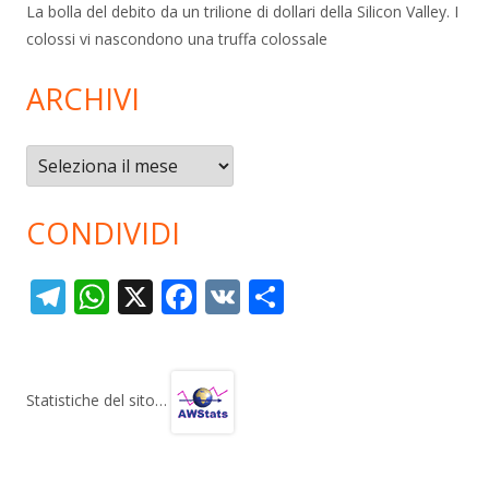
La bolla del debito da un trilione di dollari della Silicon Valley. I
colossi vi nascondono una truffa colossale
ARCHIVI
Archivi
CONDIVIDI
T
W
X
F
V
C
el
h
ac
K
o
e
at
e
n
gr
s
b
di
Statistiche del sito…
a
A
o
vi
m
p
o
di