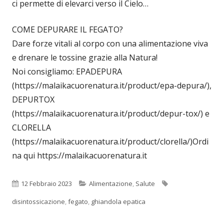
ci permette di elevarci verso il Cielo…
COME DEPURARE IL FEGATO?
Dare forze vitali al corpo con una alimentazione viva
e drenare le tossine grazie alla Natura!
Noi consigliamo: EPADEPURA
(https://malaikacuorenatura.it/product/epa-depura/),
DEPURTOX
(https://malaikacuorenatura.it/product/depur-tox/) e
CLORELLA
(https://malaikacuorenatura.it/product/clorella/)Ordi
na qui https://malaikacuorenatura.it
Pubblicato
Categorie
Tag
12 Febbraio 2023
Alimentazione
,
Salute
disintossicazione
,
fegato
,
ghiandola epatica