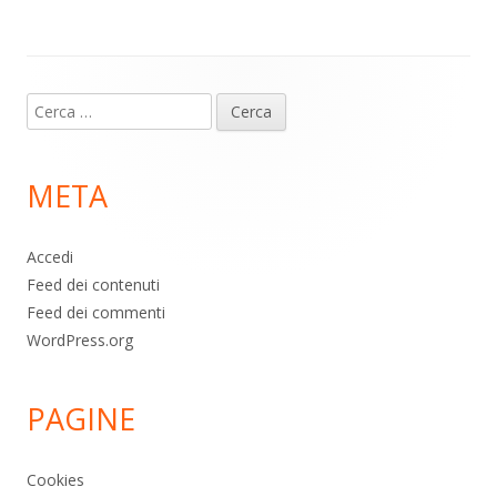
p
k
Contenuto
Ricerca
piè
per:
di
META
pagina
Accedi
Feed dei contenuti
Feed dei commenti
WordPress.org
PAGINE
Cookies