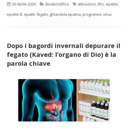
Pubblicato
Categorie
Tag
30 Aprile 2026
Biodecodifica
attivazioni
,
dhs
,
epatite
,
epatite B
,
epatiti
,
fegato
,
ghiandola epatica
,
programmi
,
virus
Dopo i bagordi invernali depurare il
fegato (Kaved: l’organo di Dio) è la
parola chiave