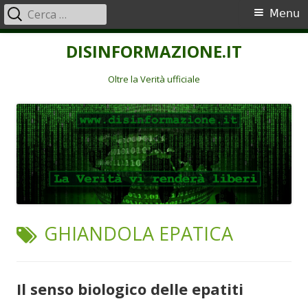
Ricerca
Menu
Menu
per:
principale
Vai
DISINFORMAZIONE.IT
al
contenuto
Oltre la Verità ufficiale
TAG:
GHIANDOLA EPATICA
Il senso biologico delle epatiti