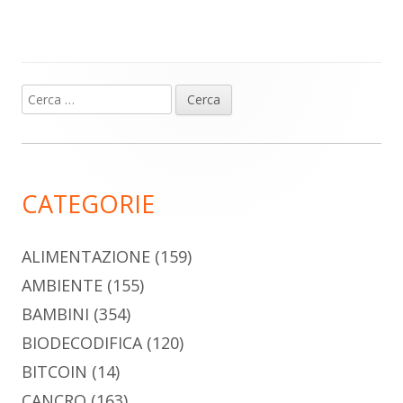
Ricerca
Barra
per:
laterale
principale
CATEGORIE
ALIMENTAZIONE
(159)
AMBIENTE
(155)
BAMBINI
(354)
BIODECODIFICA
(120)
BITCOIN
(14)
CANCRO
(163)