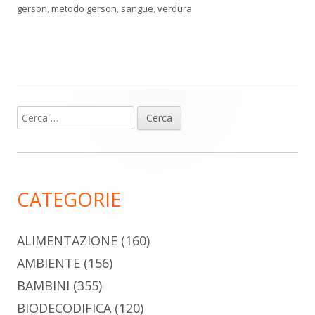
gerson
,
metodo gerson
,
sangue
,
verdura
Ricerca
Barra
per:
laterale
principale
CATEGORIE
ALIMENTAZIONE
(160)
AMBIENTE
(156)
BAMBINI
(355)
BIODECODIFICA
(120)