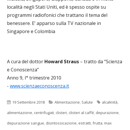
località negli Stati Uniti, ed è spesso ospite su
programmi radiofonici che trattano il tema del
benessere. E’ apparso sulla TV nazionale in
Singapore e Colombia
A cura del dottor
Howard Straus
– tratto da “Scienza
e Conoscenza”
Anno 9, I° trimestre 2010
-
www.scienzaeconoscenza.it
Pubblicato
Categorie
Tag
19 Settembre 2018
Alimentazione
,
Salute
alcalinità
,
alimentazione
,
centrifugati
,
clisteri
,
clisteri al caffé
,
depurazione
,
depurazione sangue
,
disintossicazione
,
estratti
,
frutta
,
max