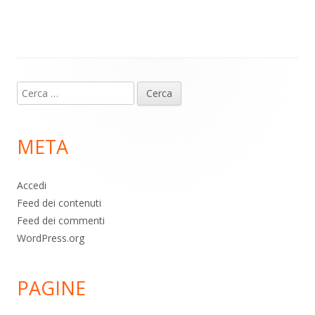
m
p
o
di
p
k
Contenuto
Ricerca
piè
per:
di
META
pagina
Accedi
Feed dei contenuti
Feed dei commenti
WordPress.org
PAGINE