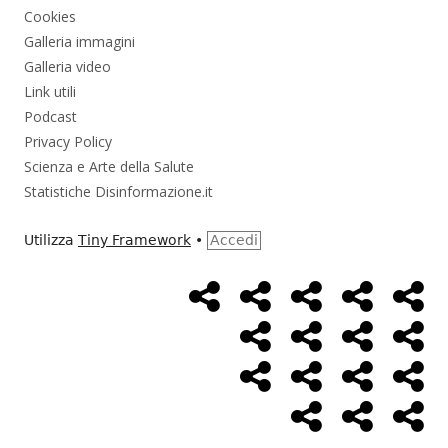
Cookies
Galleria immagini
Galleria video
Link utili
Podcast
Privacy Policy
Scienza e Arte della Salute
Statistiche Disinformazione.it
Utilizza
Tiny Framework
•
Accedi
Home
Alimentazione
Ambiente
Bambini
Bio
Menù
Page
social
Cancro
Controllo
Economia
Eso
link
Farmaci
Massoneria
NWO
Poli
Salute
Storia
Pod