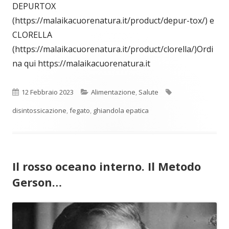
DEPURTOX
(https://malaikacuorenatura.it/product/depur-tox/) e
CLORELLA
(https://malaikacuorenatura.it/product/clorella/)Ordi
na qui https://malaikacuorenatura.it
Pubblicato
Categorie
Tag
12 Febbraio 2023
Alimentazione
,
Salute
disintossicazione
,
fegato
,
ghiandola epatica
Il rosso oceano interno. Il Metodo
Gerson…