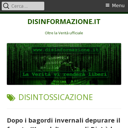
Ricerca
Menu
Menu
per:
principale
Vai
DISINFORMAZIONE.IT
al
contenuto
Oltre la Verità ufficiale
TAG:
DISINTOSSICAZIONE
Dopo i bagordi invernali depurare il