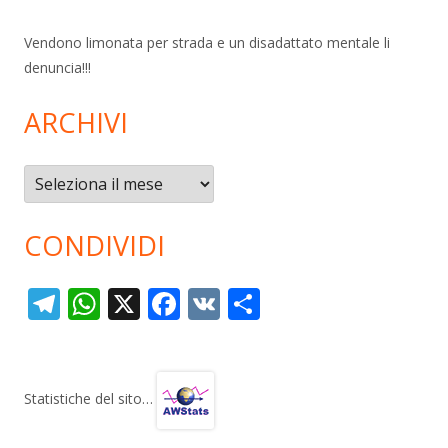
Vendono limonata per strada e un disadattato mentale li
denuncia!!!
ARCHIVI
Archivi
CONDIVIDI
T
W
X
F
V
C
el
h
ac
K
o
e
at
e
n
gr
s
b
di
Statistiche del sito…
a
A
o
vi