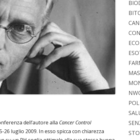
di
BIO
BIT
CAN
CON
ECO
ESO
FAR
MAS
MO
NW
POL
SAL
onferenza dell’autore alla
Cancer Control
SEN
5-26 luglio 2009. In esso spicca con chiarezza
STO
ue su un PH soglia ottimale alla sua stessa buona