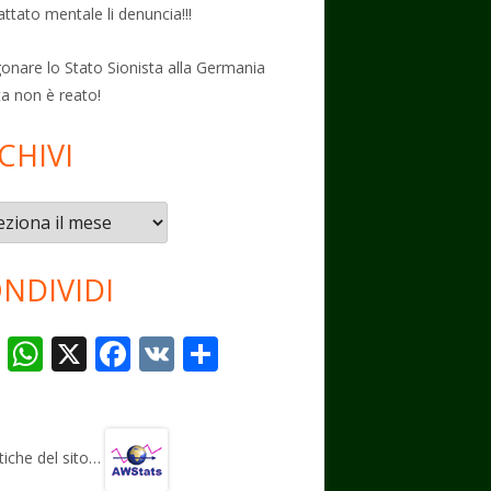
attato mentale li denuncia!!!
onare lo Stato Sionista alla Germania
ta non è reato!
CHIVI
vi
NDIVIDI
T
W
X
F
V
C
el
h
ac
K
o
e
at
e
n
gr
s
b
di
stiche del sito…