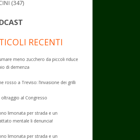
CINI
(347)
DCAST
TICOLI RECENTI
mare meno zucchero da piccoli riduce
schio di demenza
e rosso a Treviso: l’invasione dei grilli
: oltraggio al Congresso
no limonata per strada e un
attato mentale li denuncia!
no limonata per strada e un