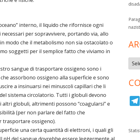
disad
Parag
oceano” interno, il liquido che rifornisce ogni
nazis
ti necessari per sopravvivere, portando via, allo
AR
, in modo che il metabolismo non sia ostacolato o
amo soggetti per il semplice fatto che viviamo in
Archi
stro sangue di trasportare ossigeno sono i
ti che assorbono ossigeno alla superficie e sono
CO
uscire a insinuarsi nei minuscoli capillari che li
del sistema circolatorio. Tutti i globuli devono
i altri globuli, altrimenti possono “coagularsi” e
sibilità (per non parlare del fatto che
er trasportare ossigeno).
rficie una certa quantità di elettroni, i quali gli
Stati
 Il pH del sangue dovrebbe essere leggermente al