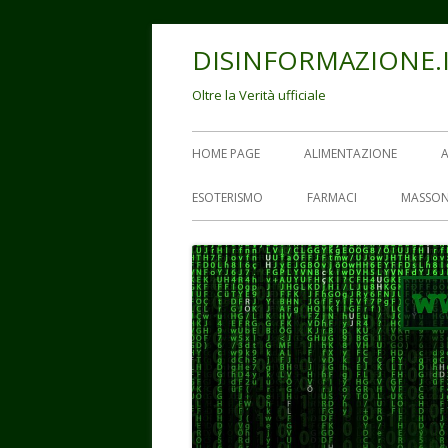
Vai
DISINFORMAZIONE.
al
contenuto
Oltre la Verità ufficiale
Menu
HOME PAGE
ALIMENTAZIONE
principale
ESOTERISMO
FARMACI
MASSON