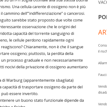
VAC
nismo. Una cellula carente di ossigeno non è più
o il cammino dell’”indifferenziazione” o cancerosi.
PO
seguito sarebbe stato proposto due volte come
interessante osservazione che le origini del
AR
 ridotta capacità del torrente sanguigno di
eno, le cellule perdono rapidamente ogni
Consu
e reagiscono? Chiaramente, non è che il sangue
il ri
are ossigeno; piuttosto, la perdita della
 è un processo graduale e non necessariamente
Allarm
fetti nocivi della privazione di ossigeno aumentano
Fauci
ea di Warburg (apparentemente sbagliata)
Vendo
a capacità di trasportare ossigeno da parte del
disad
 può essere invertito.
mantenere un buono stato funzionale dipende da
Vendo
riche e fisiche.