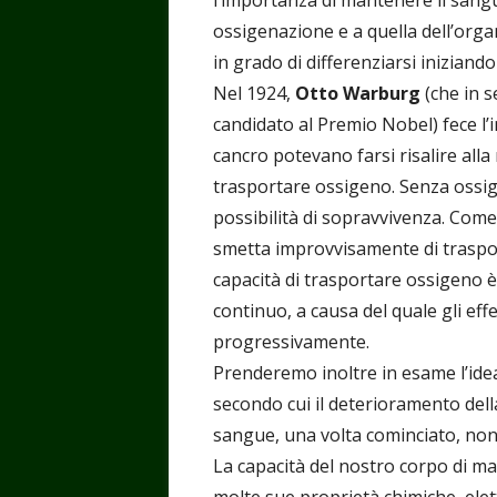
ossigenazione e a quella dell’orga
in grado di differenziarsi iniziand
Nel 1924,
Otto Warburg
(che in 
candidato al Premio Nobel) fece l’
cancro potevano farsi risalire alla
trasportare ossigeno. Senza ossig
possibilità di sopravvivenza. Com
smetta improvvisamente di trasport
capacità di trasportare ossigeno
continuo, a causa del quale gli ef
progressivamente.
Prenderemo inoltre in esame l’id
secondo cui il deterioramento dell
sangue, una volta cominciato, non
La capacità del nostro corpo di 
molte sue proprietà chimiche, elett