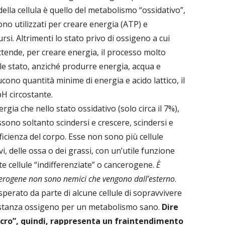
ella cellula è quello del metabolismo “ossidativo”,
gono utilizzati per creare energia (ATP) e
si. Altrimenti lo stato privo di ossigeno a cui
tende, per creare energia, il processo molto
tale stato, anziché produrre energia, acqua e
ucono quantità minime di energia e acido lattico, il
pH circostante.
a che nello stato ossidativo (solo circa il 7%),
ssono soltanto scindersi e crescere, scindersi e
fficienza del corpo. Esse non sono più cellule
vi, delle ossa o dei grassi, con un’utile funzione
te cellule “indifferenziate” o cancerogene.
È
cerogene non sono nemici che vengono dall’esterno
.
sperato da parte di alcune cellule di sopravvivere
tanza ossigeno per un metabolismo sano.
Dire
cro”, quindi, rappresenta un fraintendimento