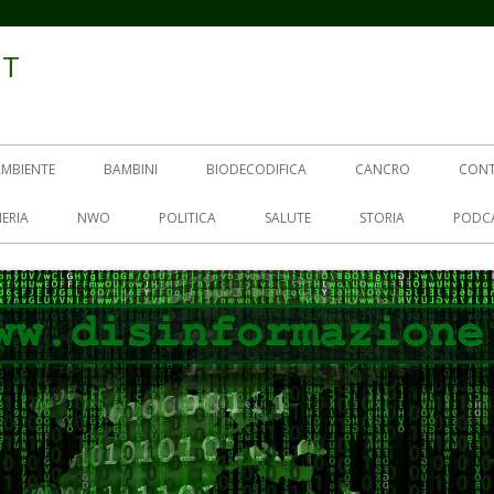
IT
AMBIENTE
BAMBINI
BIODECODIFICA
CANCRO
CON
ERIA
NWO
POLITICA
SALUTE
STORIA
PODC