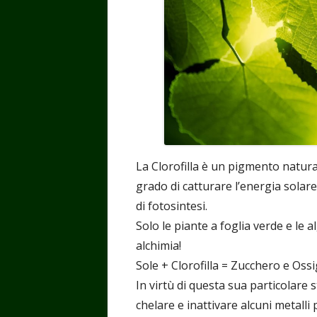
La Clorofilla è un pigmento naturale
grado di catturare l’energia solare
di fotosintesi.
Solo le piante a foglia verde e le
alchimia!
Sole + Clorofilla = Zucchero e Oss
In virtù di questa sua particolare s
chelare e inattivare alcuni metalli