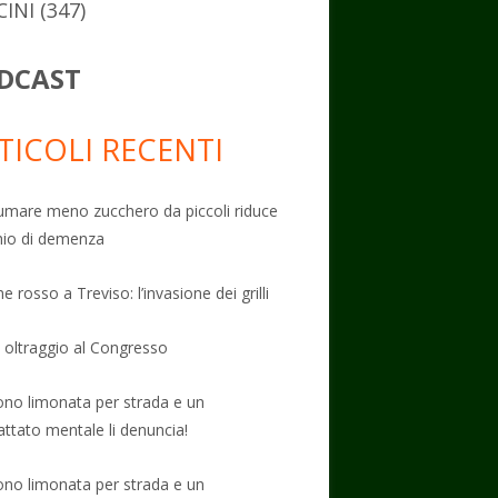
CINI
(347)
DCAST
TICOLI RECENTI
mare meno zucchero da piccoli riduce
schio di demenza
e rosso a Treviso: l’invasione dei grilli
: oltraggio al Congresso
no limonata per strada e un
attato mentale li denuncia!
no limonata per strada e un