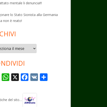
attato mentale li denuncia!!!
onare lo Stato Sionista alla Germania
ta non è reato!
CHIVI
vi
NDIVIDI
T
W
X
F
V
C
el
h
ac
K
o
e
at
e
n
gr
s
b
di
stiche del sito…