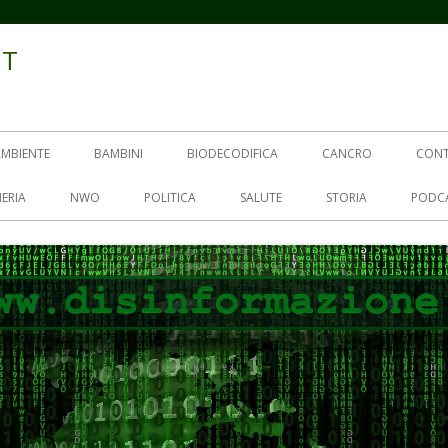
IT
AMBIENTE
BAMBINI
BIODECODIFICA
CANCRO
CON
ERIA
NWO
POLITICA
SALUTE
STORIA
PODC