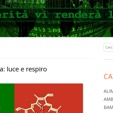
Ricer
Ba
per:
lat
a: luce e respiro
pri
CA
ALI
AMB
BAM