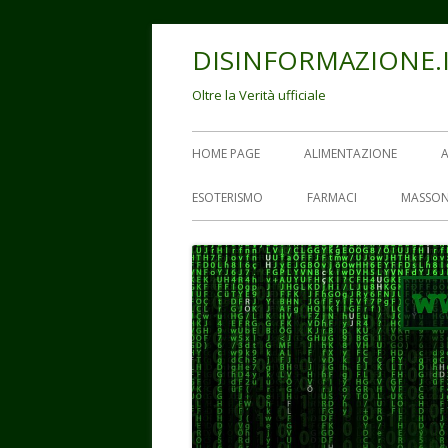
Vai
DISINFORMAZIONE.
al
contenuto
Oltre la Verità ufficiale
Menu
HOME PAGE
ALIMENTAZIONE
principale
ESOTERISMO
FARMACI
MASSON