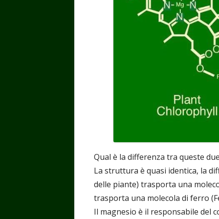
Qual è la differenza tra queste d
La struttura è quasi identica, la dif
delle piante) trasporta una mole
trasporta una molecola di ferro (Fe
Il magnesio è il responsabile del co