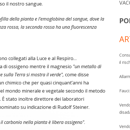
VAC
sso il nostro sangue.
PO
rofilla della pianta e l'emoglobina del sangue, dove la
nza rossa, la seconda rossa ha una fluorescenza
AR
Consu
no collegati alla Luce e al Respiro…
il ri
la di ossigeno mentre il magnesio
"un metallo di
 sulla Terra si mostra il verde",
come disse
Allarm
n chimico che per quasi cinquant’anni ha
 del mondo minerale e vegetale secondo il metodo
Fauci
È stato inoltre direttore dei laboratori
Vendo
ominato su indicazione di Rudolf Steiner.
disad
e il carbonio nella pianta è libera ossigeno"
.
Vendo