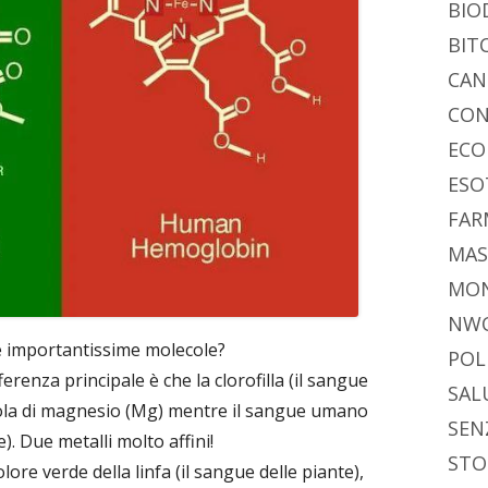
BIO
BIT
CAN
CON
ECO
ESO
FAR
MAS
MO
NW
ue importantissime molecole?
POL
ferenza principale è che la clorofilla (il sangue
SAL
cola di magnesio (Mg) mentre il sangue umano
SEN
). Due metalli molto affini!
STO
lore verde della linfa (il sangue delle piante),