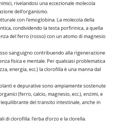
chimici, rivelandosi una eccezionale molecola
azione dell’organismo.
tturale con l’emoglobina. La molecola della
entica, condividendo la testa porfirinica, a quella
renza del ferro (rosso) con un atomo di magnesio
lusso sanguigno contribuendo alla rigenerazione
tenza fisica e mentale. Per qualsiasi problematica
a, energia, ecc.) la clorofilla è una manna dal
imolanti e depurative sono ampiamente sostenute
rganici (ferro, calcio, magnesio, ecc.), enzimi, e
iequilibrante del transito intestinale, anche in
 di clorofilla: l’erba d’orzo e la clorella.