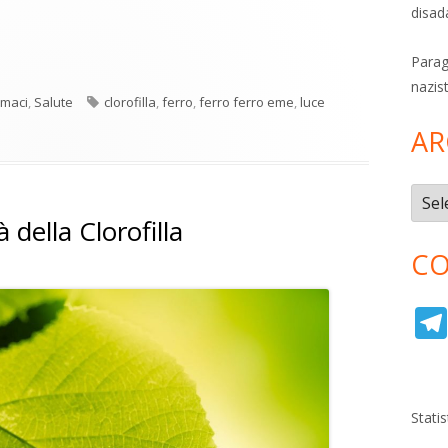
disad
Parag
nazis
Tag
rmaci
,
Salute
clorofilla
,
ferro
,
ferro ferro eme
,
luce
AR
Archi
à della Clorofilla
CO
Stati