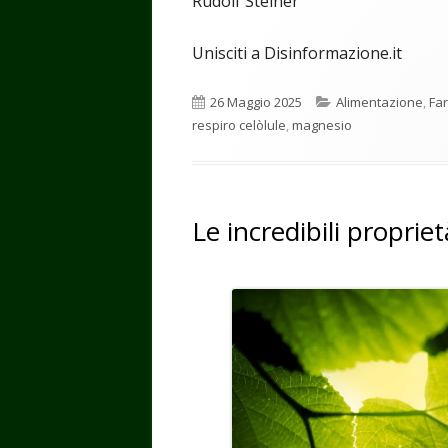
Rudolf Steiner
Unisciti a Disinformazione.it
Pubblicato
Categorie
26 Maggio 2025
Alimentazione
,
Fa
respiro celòlule
,
magnesio
Le incredibili propriet