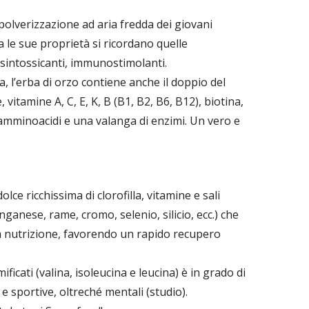
 polverizzazione ad aria fredda dei giovani
a le sue proprietà si ricordano quelle
isintossicanti, immunostimolanti.
lla, l’erba di orzo contiene anche il doppio del
 vitamine A, C, E, K, B (B1, B2, B6, B12), biotina,
 amminoacidi e una valanga di enzimi. Un vero e
lce ricchissima di clorofilla, vitamine e sali
nganese, rame, cromo, selenio, silicio, ecc.) che
a nutrizione, favorendo un rapido recupero
icati (valina, isoleucina e leucina) è in grado di
e sportive, oltreché mentali (studio).