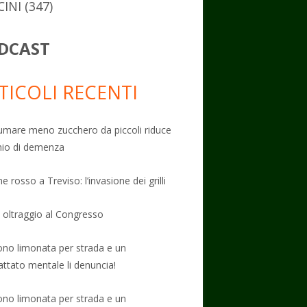
CINI
(347)
DCAST
TICOLI RECENTI
mare meno zucchero da piccoli riduce
schio di demenza
e rosso a Treviso: l’invasione dei grilli
: oltraggio al Congresso
no limonata per strada e un
attato mentale li denuncia!
no limonata per strada e un