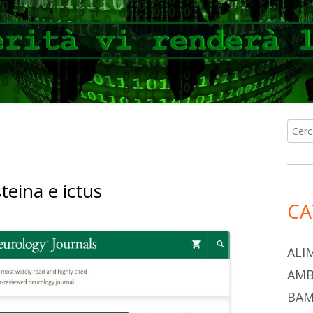
Ricer
Ba
per:
lat
eina e ictus
pri
CA
ALI
AMB
BAM