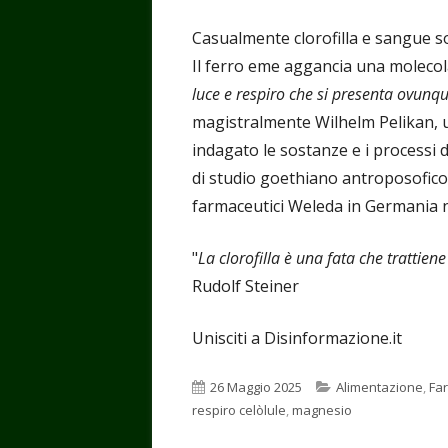
Casualmente clorofilla e sangue so
Il ferro eme aggancia una moleco
luce e respiro che si presenta ovunque
magistralmente Wilhelm Pelikan, u
indagato le sostanze e i processi
di studio goethiano antroposofico. 
farmaceutici Weleda in Germania n
"
La clorofilla è una fata che trattien
Rudolf Steiner
Unisciti a Disinformazione.it
Pubblicato
Categorie
26 Maggio 2025
Alimentazione
,
Fa
respiro celòlule
,
magnesio