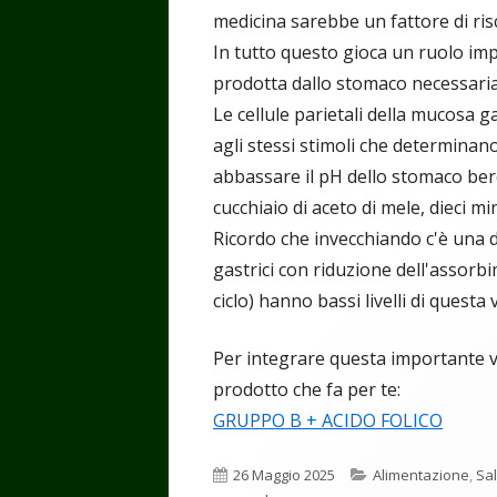
medicina sarebbe un fattore di risc
In tutto questo gioca un ruolo imp
prodotta dallo stomaco necessaria
Le cellule parietali della mucosa 
agli stessi stimoli che determinano
abbassare il pH dello stomaco ber
cucchiaio di aceto di mele, dieci mi
Ricordo che invecchiando c'è una di
gastrici con riduzione dell'assorb
ciclo) hanno bassi livelli di questa 
Per integrare questa importante vi
prodotto che fa per te:
GRUPPO B + ACIDO FOLICO
Pubblicato
Categorie
26 Maggio 2025
Alimentazione
,
Sa