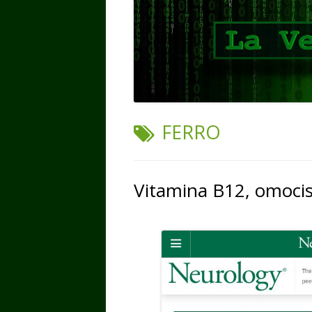
TAG:
FERRO
Vitamina B12, omocist