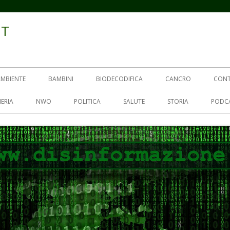
IT
AMBIENTE
BAMBINI
BIODECODIFICA
CANCRO
CON
ERIA
NWO
POLITICA
SALUTE
STORIA
PODC