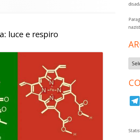
disad
Parag
nazis
a: luce e respiro
AR
Archi
CO
Stati