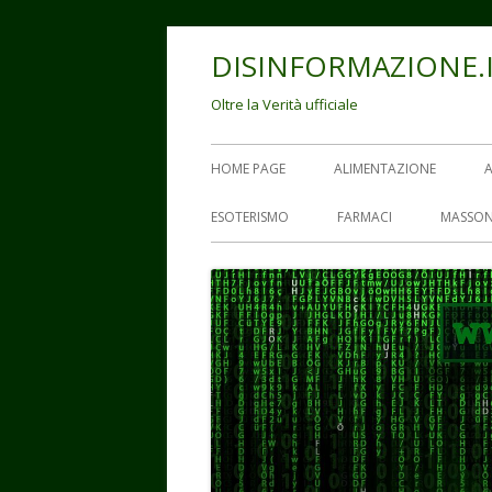
Vai
DISINFORMAZIONE.
al
contenuto
Oltre la Verità ufficiale
Menu
HOME PAGE
ALIMENTAZIONE
principale
ESOTERISMO
FARMACI
MASSON