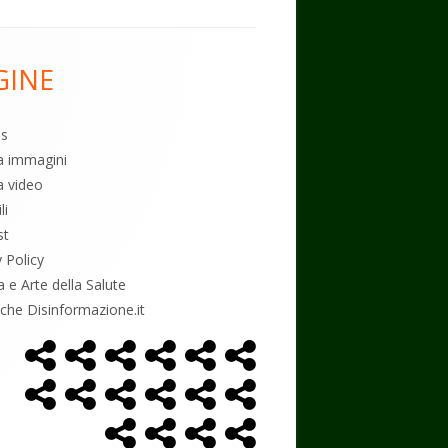
GINE
es
ia immagini
a video
li
st
y Policy
a e Arte della Salute
tiche Disinformazione.it
Home
Alimentazione
Ambiente
Bambini
Biodecodifica
Cancro
Menù
Page
social
Controllo
Economia
Esoterismo
Farmaci
Massoneria
NWO
link
Politica
Salute
Storia
Podcast