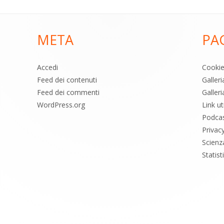
META
PA
Accedi
Cooki
Feed dei contenuti
Galler
Feed dei commenti
Galleri
WordPress.org
Link uti
Podca
Privac
Scienz
Statis