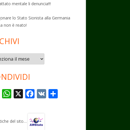
attato mentale li denuncia!!!
onare lo Stato Sionista alla Germania
ta non è reato!
CHIVI
vi
NDIVIDI
T
W
X
F
V
C
el
h
ac
K
o
e
at
e
n
gr
s
b
di
stiche del sito…