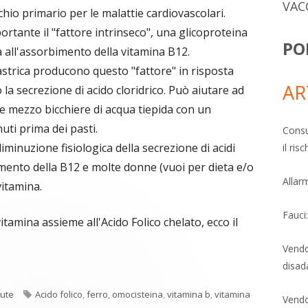
VAC
hio primario per le malattie cardiovascolari.
ortante il "fattore intrinseco", una glicoproteina
PO
 all'assorbimento della vitamina B12.
gastrica producono questo "fattore" in risposta
AR
 la secrezione di acido cloridrico. Può aiutare ad
e mezzo bicchiere di acqua tiepida con un
nuti prima dei pasti.
Consu
minuzione fisiologica della secrezione di acidi
il ri
imento della B12 e molte donne (vuoi per dieta e/o
Allarm
vitamina.
Fauci
tamina assieme all'Acido Folico chelato, ecco il
Vendo
disad
Tag
lute
Acido folico
,
ferro
,
omocisteina
,
vitamina b
,
vitamina
Vendo