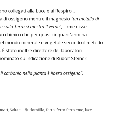
no collegati alla Luce e al Respiro…
la di ossigeno mentre il magnesio
"un metallo di
 sulla Terra si mostra il verde",
come disse
n chimico che per quasi cinquant’anni ha
 del mondo minerale e vegetale secondo il metodo
È stato inoltre direttore dei laboratori
ominato su indicazione di Rudolf Steiner.
e il carbonio nella pianta è libera ossigeno"
.
Tag
rmaci
,
Salute
clorofilla
,
ferro
,
ferro ferro eme
,
luce