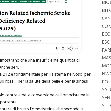
BIO
BIT
CAN
CON
ECO
ESO
FAR
MAS
imostrano che una insufficiente quantità di
MO
anche seri.
NW
la B12 è fondamentale per il sistema nervoso, per
li rossi), per la salute della pelle e per la sintesi
POL
SAL
olo centrale nella conversione dell'omocisteina in
SEN
mportante.
STO
ntare di brutto l'omocisteina, che secondo la