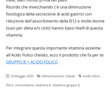
Ricordo che invecchiando c'è una diminuzione
fisiologica della secrezione di acidi gastrici con
riduzione dell'assorbimento della B12 e molte donne
(vuoi per dieta e/o ciclo) hanno bassi livelli di questa
vitamina.
Per integrare questa importante vitamina assieme
all'Acido Folico chelato, ecco il prodotto che fa per te:
GRUPPO B + ACIDO FOLICO
Pubblicato
Categorie
Tag
26 Maggio 2025
Alimentazione
,
Salute
Acido folico
,
ferro
,
omocisteina
,
vitamina b
,
vitamina gruppo b