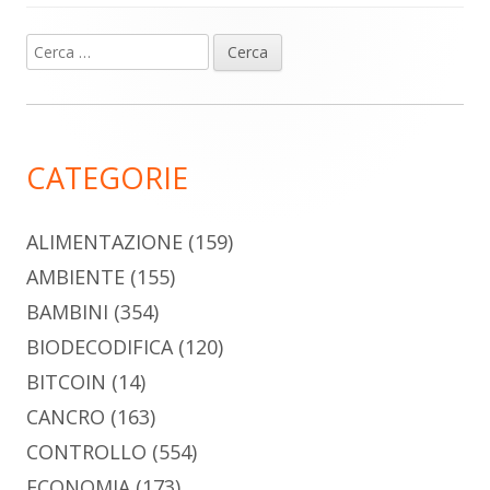
Ricerca
Barra
per:
laterale
principale
CATEGORIE
ALIMENTAZIONE
(159)
AMBIENTE
(155)
BAMBINI
(354)
BIODECODIFICA
(120)
BITCOIN
(14)
CANCRO
(163)
CONTROLLO
(554)
ECONOMIA
(173)