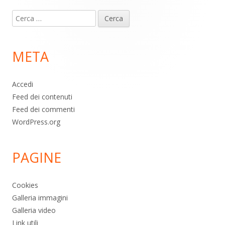
Contenuto
Ricerca
piè
per:
di
META
pagina
Accedi
Feed dei contenuti
Feed dei commenti
WordPress.org
PAGINE
Cookies
Galleria immagini
Galleria video
Link utili