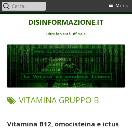
Ricerca
Menu
Menu
per:
principale
Vai
DISINFORMAZIONE.IT
al
contenuto
Oltre la Verità ufficiale
TAG:
VITAMINA GRUPPO B
Vitamina B12, omocisteina e ictus