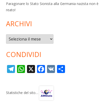
Paragonare lo Stato Sionista alla Germania nazista non è
reato!
ARCHIVI
Archivi
CONDIVIDI
T
W
X
F
V
C
el
h
ac
K
o
e
at
e
n
gr
s
b
di
Statistiche del sito…
a
A
o
vi
m
p
o
di