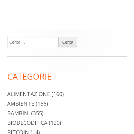
Ricerca
Barra
per:
laterale
principale
CATEGORIE
ALIMENTAZIONE
(160)
AMBIENTE
(156)
BAMBINI
(355)
BIODECODIFICA
(120)
BITCOIN
(14)