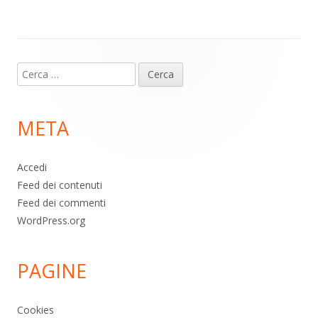
p
k
Contenuto
Ricerca
piè
per:
di
META
pagina
Accedi
Feed dei contenuti
Feed dei commenti
WordPress.org
PAGINE
Cookies