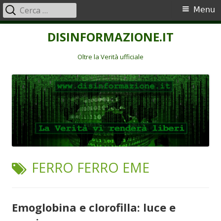
Ricerca
Menu
Menu
per:
principale
Vai
DISINFORMAZIONE.IT
al
contenuto
Oltre la Verità ufficiale
TAG:
FERRO FERRO EME
Emoglobina e clorofilla: luce e