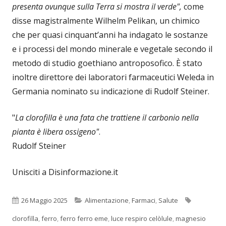
presenta ovunque sulla Terra si mostra il verde",
come
disse magistralmente Wilhelm Pelikan, un chimico
che per quasi cinquant’anni ha indagato le sostanze
e i processi del mondo minerale e vegetale secondo il
metodo di studio goethiano antroposofico. È stato
inoltre direttore dei laboratori farmaceutici Weleda in
Germania nominato su indicazione di Rudolf Steiner.
"
La clorofilla è una fata che trattiene il carbonio nella
pianta è libera ossigeno"
.
Rudolf Steiner
Unisciti a Disinformazione.it
Pubblicato
Categorie
Tag
26 Maggio 2025
Alimentazione
,
Farmaci
,
Salute
clorofilla
,
ferro
,
ferro ferro eme
,
luce respiro celòlule
,
magnesio