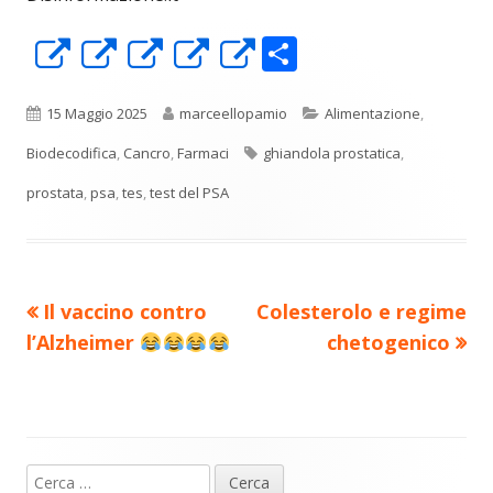
C
Apre
Apre
Apre
Apre
Apre
o
in
in
in
in
in
n
una
una
una
una
una
Pubblicato
Autore
Categorie
15 Maggio 2025
marceellopamio
Alimentazione
,
di
nuova
nuova
nuova
nuova
nuova
Tag
Biodecodifica
,
Cancro
,
Farmaci
ghiandola prostatica
,
vi
finestra
finestra
finestra
finestra
finestra
prostata
,
psa
,
tes
,
test del PSA
di
Precedente
Nuovo
Il vaccino contro
Colesterolo e regime
Navigazione
articolo:
articolo:
l’Alzheimer
chetogenico
articoli
Ricerca
Barra