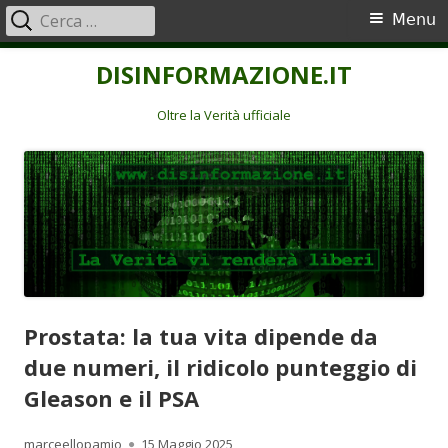
Ricerca
Menu
Menu
per:
principale
Vai
DISINFORMAZIONE.IT
al
contenuto
Oltre la Verità ufficiale
Prostata: la tua vita dipende da
due numeri, il ridicolo punteggio di
Gleason e il PSA
Autore
Pubblicato
marceellopamio
15 Maggio 2025