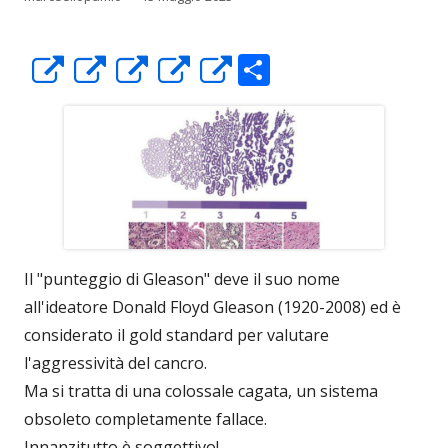
C
Apre
Apre
Apre
Apre
Apre
o
in
in
in
in
in
n
una
una
una
una
una
di
nuova
nuova
nuova
nuova
nuova
vi
finestra
finestra
finestra
finestra
finestra
di
Il "punteggio di Gleason" deve il suo nome
all'ideatore Donald Floyd Gleason (1920-2008) ed è
considerato il gold standard per valutare
l'aggressività del cancro.
Ma si tratta di una colossale cagata, un sistema
obsoleto completamente fallace.
Innanzitutto è soggettivo!