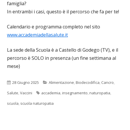
famiglia?
In entrambi i casi, questo è il percorso che fa per te!
Calendario e programma completo nel sito
www.accademiadellasalute.it
La sede della Scuola è a Castello di Godego (TV), e il
percorso è SOLO in presenza (un fine settimana al
mese)
Pubblicato
Categorie
28 Giugno 2025
Alimentazione
,
Biodecodifica
,
Cancro
,
Tag
Salute
,
Vaccini
accademia
,
insegnamento
,
naturopatia
,
scuola
,
scuola naturopatia