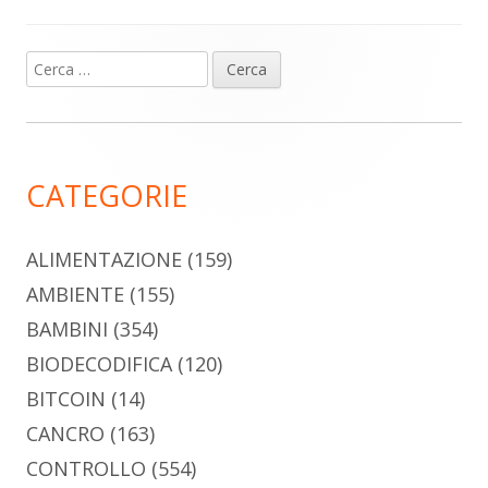
Ricerca
Barra
per:
laterale
principale
CATEGORIE
ALIMENTAZIONE
(159)
AMBIENTE
(155)
BAMBINI
(354)
BIODECODIFICA
(120)
BITCOIN
(14)
CANCRO
(163)
CONTROLLO
(554)