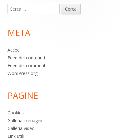
Contenuto
Ricerca
piè
per:
di
META
pagina
Accedi
Feed dei contenuti
Feed dei commenti
WordPress.org
PAGINE
Cookies
Galleria immagini
Galleria video
Link utili