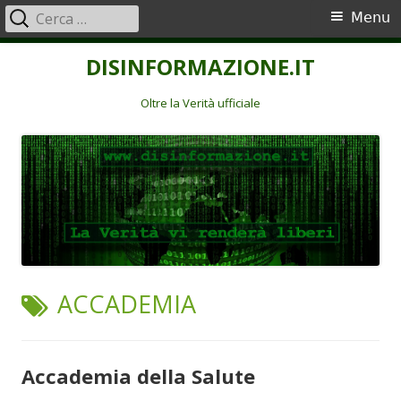
Ricerca
Menu
Menu
per:
principale
Vai
DISINFORMAZIONE.IT
al
contenuto
Oltre la Verità ufficiale
TAG:
ACCADEMIA
Accademia della Salute