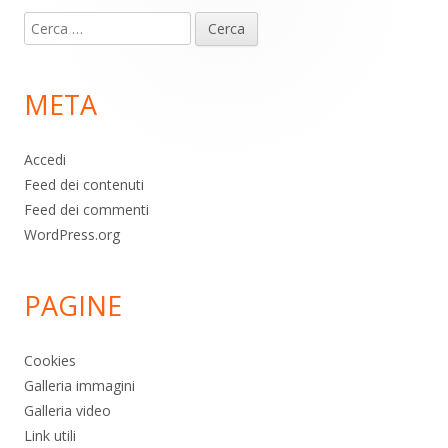
Contenuto
Ricerca
piè
per:
di
META
pagina
Accedi
Feed dei contenuti
Feed dei commenti
WordPress.org
PAGINE
Cookies
Galleria immagini
Galleria video
Link utili