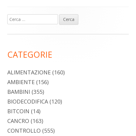
Ricerca
Barra
per:
laterale
principale
CATEGORIE
ALIMENTAZIONE
(160)
AMBIENTE
(156)
BAMBINI
(355)
BIODECODIFICA
(120)
BITCOIN
(14)
CANCRO
(163)
CONTROLLO
(555)