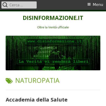
Ricerca
Menu
Menu
per:
principale
Vai
DISINFORMAZIONE.IT
al
contenuto
Oltre la Verità ufficiale
TAG:
NATUROPATIA
Accademia della Salute