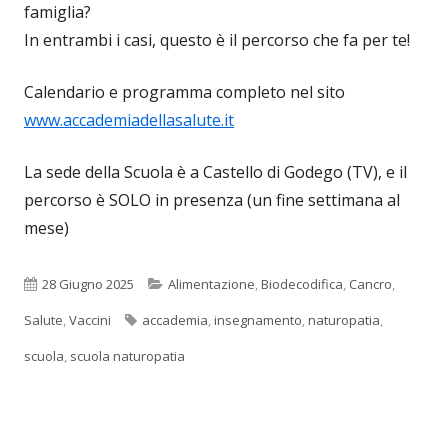
famiglia?
In entrambi i casi, questo è il percorso che fa per te!
Calendario e programma completo nel sito
www.accademiadellasalute.it
La sede della Scuola è a Castello di Godego (TV), e il
percorso è SOLO in presenza (un fine settimana al
mese)
Pubblicato
Categorie
28 Giugno 2025
Alimentazione
,
Biodecodifica
,
Cancro
,
Tag
Salute
,
Vaccini
accademia
,
insegnamento
,
naturopatia
,
scuola
,
scuola naturopatia