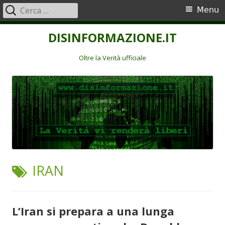
Ricerca
Menu
Menu
per:
principale
Vai
DISINFORMAZIONE.IT
al
contenuto
Oltre la Verità ufficiale
TAG:
IRAN
L’Iran si prepara a una lunga