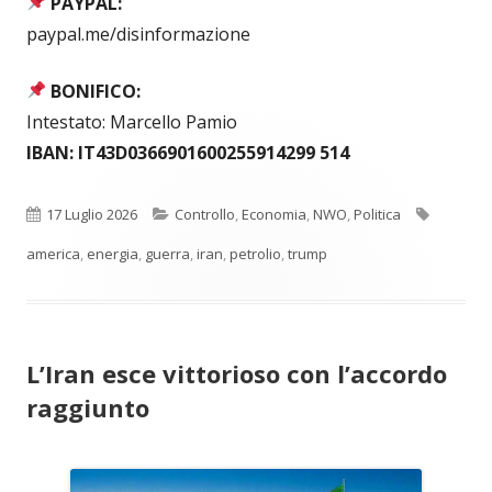
PAYPAL:
paypal.me/disinformazione
BONIFICO:
Intestato: Marcello Pamio
IBAN: IT43D0366901600255914299 514
Pubblicato
Categorie
Tag
17 Luglio 2026
Controllo
,
Economia
,
NWO
,
Politica
america
,
energia
,
guerra
,
iran
,
petrolio
,
trump
L’Iran esce vittorioso con l’accordo
raggiunto