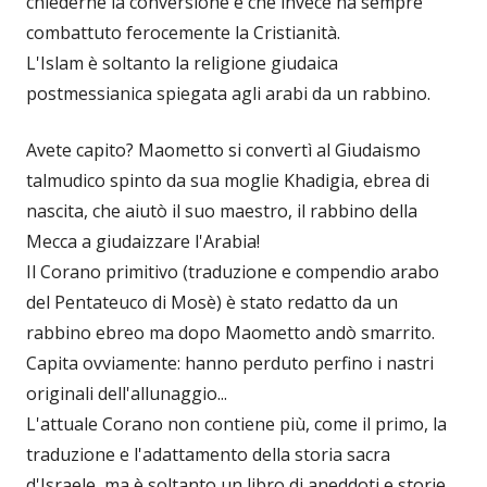
chiederne la conversione e che invece ha sempre
combattuto ferocemente la Cristianità.
L'Islam è soltanto la religione giudaica
postmessianica spiegata agli arabi da un rabbino.
Avete capito? Maometto si convertì al Giudaismo
talmudico spinto da sua moglie Khadigia, ebrea di
nascita, che aiutò il suo maestro, il rabbino della
Mecca a giudaizzare l'Arabia!
Il Corano primitivo (traduzione e compendio arabo
del Pentateuco di Mosè) è stato redatto da un
rabbino ebreo ma dopo Maometto andò smarrito.
Capita ovviamente: hanno perduto perfino i nastri
originali dell'allunaggio...
L'attuale Corano non contiene più, come il primo, la
traduzione e l'adattamento della storia sacra
d'Israele, ma è soltanto un libro di aneddoti e storie.